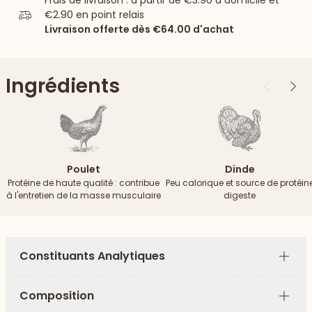
Frais de livraison : à partir de
€3.90
à domicile et
€2.90
en point relais
Livraison offerte dès
€64.00
d'achat
Ingrédients
Précédent
Suiv
Poulet
Dinde
Protéine de haute qualité : contribue
Peu calorique et source de protéin
à l'entretien de la masse musculaire
digeste
Constituants Analytiques
Plus
Composition
Plus