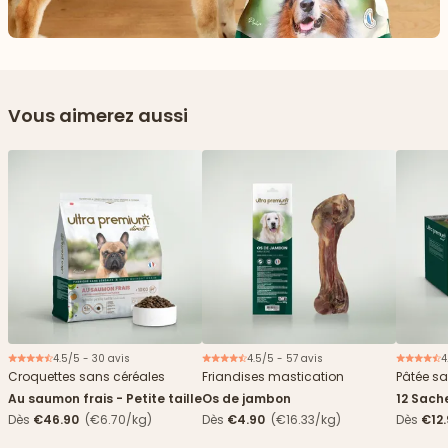
Vous aimerez aussi
4.5/5 - 30 avis
4.5/5 - 57 avis
4
Croquettes sans céréales
Friandises mastication
Pâtée sa
Au saumon frais - Petite taille
Os de jambon
12 Sach
haricots
Dès
€46.90
(€6.70/kg)
Dès
€4.90
(€16.33/kg)
Dès
€12