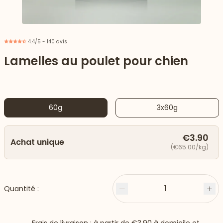
4.4/5 - 140 avis
Lamelles au poulet pour chien
60g
3x60g
€3.90
Achat unique
(€65.00/kg)
 vers le bas
1
Quantité :
Moins
Plu