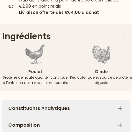
Frais de livraison : à partir de
€3.90
à domicile et
€2.90
en point relais
Livraison offerte dès
€64.00
d'achat
Ingrédients
Précédent
Suiv
Poulet
Dinde
Protéine de haute qualité : contribue
Peu calorique et source de protéin
à l'entretien de la masse musculaire
digeste
Constituants Analytiques
Plus
Composition
Plus