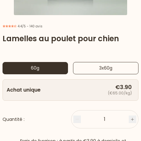
4.4/5 - 140 avis
Lamelles au poulet pour chien
60g
3x60g
€3.90
Achat unique
(€65.00/kg)
 vers le bas
1
Quantité :
Moins
Plu