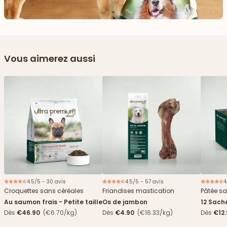
Vous aimerez aussi
4.5/5 - 30 avis
4.5/5 - 57 avis
4
Croquettes sans céréales
Friandises mastication
Pâtée sa
Au saumon frais - Petite taille
Os de jambon
12 Sach
haricots
Dès
€46.90
(€6.70/kg)
Dès
€4.90
(€16.33/kg)
Dès
€12