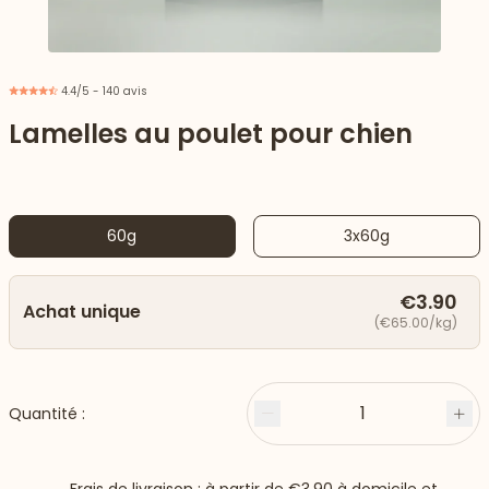
4.4/5 - 140 avis
Lamelles au poulet pour chien
60g
3x60g
€3.90
Achat unique
(€65.00/kg)
 vers le bas
1
Quantité :
Moins
Plu