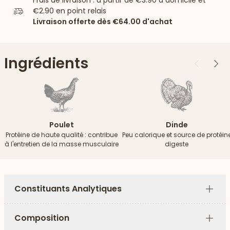
Frais de livraison : à partir de
€3.90
à domicile et
€2.90
en point relais
Livraison offerte dès
€64.00
d'achat
Ingrédients
Précédent
Suiv
Poulet
Dinde
Protéine de haute qualité : contribue
Peu calorique et source de protéin
à l'entretien de la masse musculaire
digeste
Constituants Analytiques
Plus
Composition
Plus