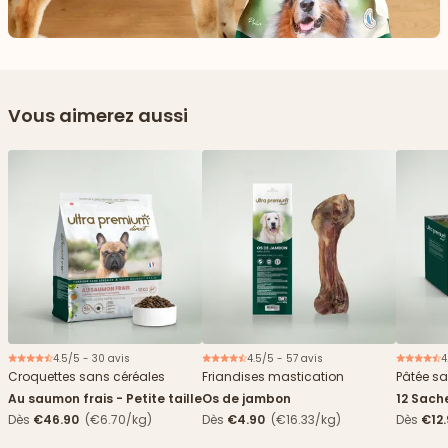
Vous aimerez aussi
4.5/5 - 30 avis
4.5/5 - 57 avis
4
Croquettes sans céréales
Friandises mastication
Pâtée sa
Au saumon frais - Petite taille
Os de jambon
12 Sach
haricots
Dès
€46.90
(€6.70/kg)
Dès
€4.90
(€16.33/kg)
Dès
€12