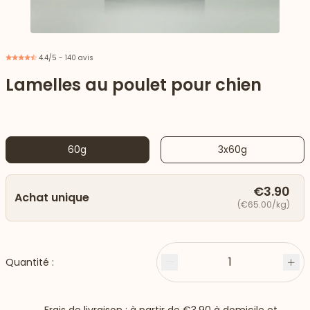
4.4/5 - 140 avis
Lamelles au poulet pour chien
60g
3x60g
€3.90
Achat unique
(€65.00/kg)
 vers le bas
1
Quantité :
Moins
Plu