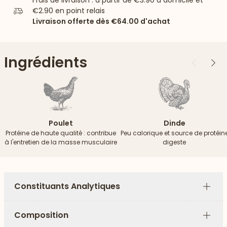
Frais de livraison : à partir de
€3.90
à domicile et
€2.90
en point relais
Livraison offerte dès
€64.00
d'achat
Ingrédients
Précédent
Suiv
Poulet
Dinde
Protéine de haute qualité : contribue
Peu calorique et source de protéin
à l'entretien de la masse musculaire
digeste
Constituants Analytiques
Plus
Composition
Plus