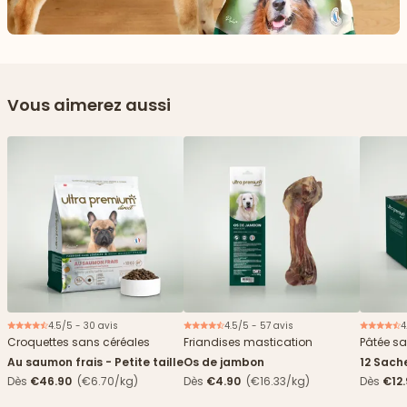
Vous aimerez aussi
4.5/5 - 30 avis
4.5/5 - 57 avis
4
Croquettes sans céréales
Friandises mastication
Pâtée sa
Au saumon frais - Petite taille
Os de jambon
12 Sach
haricots
Dès
€46.90
(€6.70/kg)
Dès
€4.90
(€16.33/kg)
Dès
€12