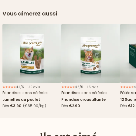
Vous aimerez aussi
4.4/5 - 140 avis
4.6/5 - 115 avis
4
Friandises sans céréales
Friandises sans céréales
Pâtée sa
Lamelles au poulet
Friandise croustillante
12 Sach
haricots
Dès
€3.90
(€65.00/kg)
Dès
€2.90
Dès
€12