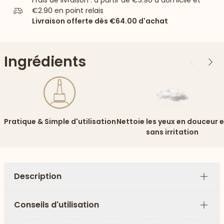
Frais de livraison : à partir de
€3.90
à domicile et
€2.90
en point relais
Livraison offerte dès
€64.00
d'achat
Ingrédients
Précédent
Suiv
Pratique & Simple d'utilisation
Nettoie les yeux en douceur e
sans irritation
Description
Plus
Conseils d'utilisation
Plus