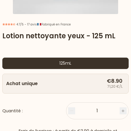
4.7/5 - 17 avis
Fabriqué en France
Lotion nettoyante yeux - 125 mL
125mL
€8.90
Achat unique
71,20 €/L
 vers le bas
1
Quantité :
Moins
Plu