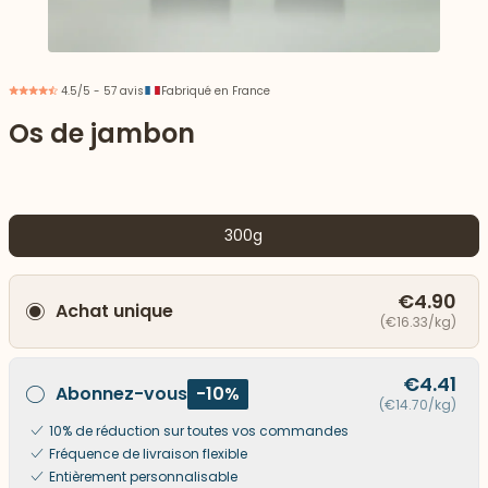
4.5/5 - 57 avis
Fabriqué en France
Os de jambon
300g
€4.90
Achat unique
(€16.33/kg)
 vers le bas
€4.41
Abonnez-vous
-10%
(€14.70/kg)
10% de réduction sur toutes vos commandes
Fréquence de livraison flexible
Entièrement personnalisable