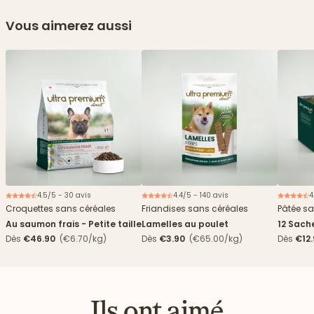
Vous aimerez aussi
4.5/5 - 30 avis
4.4/5 - 140 avis
4
Croquettes sans céréales
Friandises sans céréales
Pâtée sa
Au saumon frais - Petite taille
Lamelles au poulet
12 Sach
haricots
Dès
€46.90
(€6.70/kg)
Dès
€3.90
(€65.00/kg)
Dès
€12
Ils ont aimé