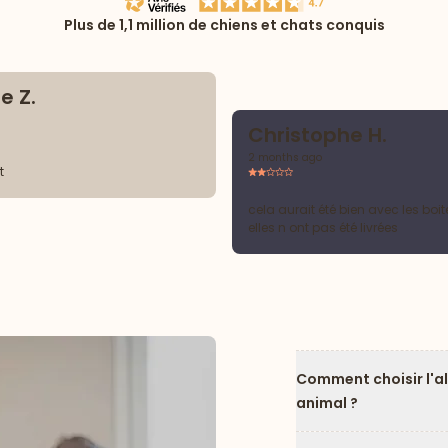
Plus de 1,1 million de chiens et chats conquis
e Z.
Christophe H.
2 months ago
t
cela aurait été bien avec les boi
elles n ont pas été livrées
Comment choisir l'a
animal ?