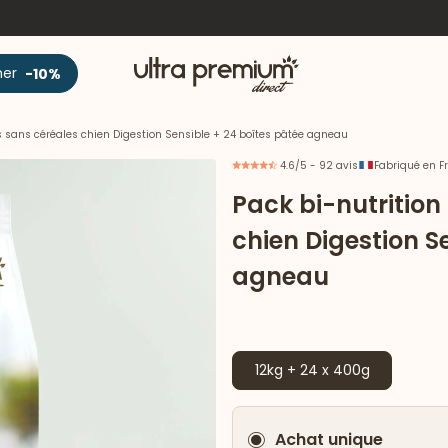
Accueil
ner
-10%
tes sans céréales chien Digestion Sensible + 24 boîtes pâtée agneau
4.6/5 - 92 avis
Fabriqué en F
Pack bi-nutrition
chien Digestion S
agneau
12kg + 24 x 400g
Achat unique