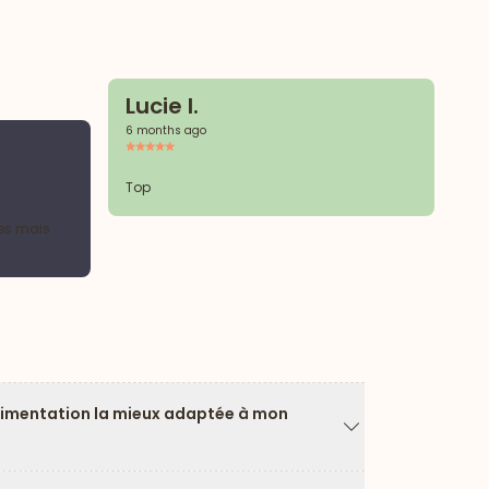
Lucie I.
6 months ago
A
6 
Top
tes mais
Par
limentation la mieux adaptée à mon
Flèche vers le ba