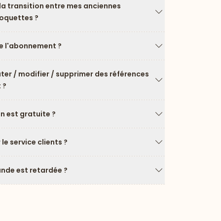
a transition entre mes anciennes
roquettes ?
Flèche vers le ba
 l'abonnement ?
Flèche vers le ba
uter / modifier / supprimer des références
 ?
Flèche vers le ba
on est gratuite ?
Flèche vers le ba
e service clients ?
Flèche vers le ba
de est retardée ?
Flèche vers le ba