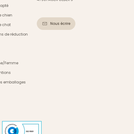
dapté
e chien
Nous écrire
e chat
s de réduction
mme/Femme
ntions
es emballages