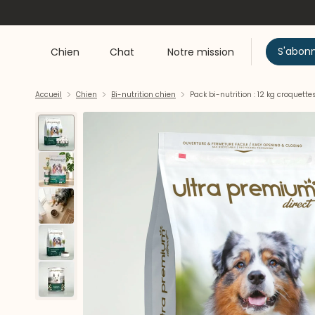
S'abon
Chien
Chat
Notre mission
Accueil
Chien
Bi-nutrition chien
Pack bi-nutrition : 12 kg croquet