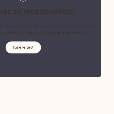
ez sa recette idéale
et nos recommandations le sont aussi. En moins de 2
croquettes parfaitement adaptées à ses besoins.
Faire le test