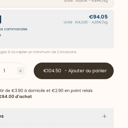
Unité : 115,80€ - 4,84€/kg
€94.05
Unité : 104,22€ - 4,35€/kg
s vos commandes
e
ez à accepter un minimum de 2 livraisons.
1
€104.50
-
Ajouter au panier
s
Plus
rtir de
€3.90
à domicile et
€2.90
en point relais
€64.00
d'achat
es
Plus