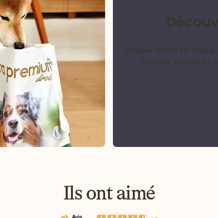
Découvr
Chaque animal est unique 
minutes, trouvez les 
Ils ont aimé