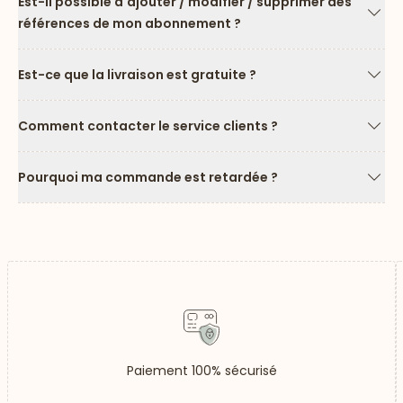
Est-il possible d'ajouter / modifier / supprimer des
références de mon abonnement ?
Flèc
Est-ce que la livraison est gratuite ?
Flèc
Comment contacter le service clients ?
Flèc
Pourquoi ma commande est retardée ?
Flèc
Paiement 100% sécurisé