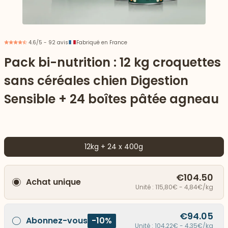
4.6/5 - 92 avis
Fabriqué en France
Pack bi-nutrition : 12 kg croquettes
sans céréales chien Digestion
Sensible + 24 boîtes pâtée agneau
12kg + 24 x 400g
 vers le bas
€104.50
Achat unique
Unité : 115,80€ - 4,84€/kg
€94.05
Abonnez-vous
-10%
Unité : 104,22€ - 4,35€/kg