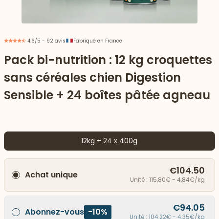
4.6/5 - 92 avis
Fabriqué en France
Pack bi-nutrition : 12 kg croquettes
sans céréales chien Digestion
Sensible + 24 boîtes pâtée agneau
12kg + 24 x 400g
 vers le bas
€104.50
Achat unique
Unité : 115,80€ - 4,84€/kg
€94.05
Abonnez-vous
-10%
Unité : 104,22€ - 4,35€/kg