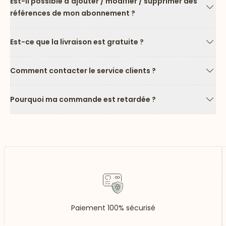
Est-il possible d'ajouter / modifier / supprimer des
références de mon abonnement ?
Flèc
Est-ce que la livraison est gratuite ?
Flèc
Comment contacter le service clients ?
Flèc
Pourquoi ma commande est retardée ?
Flèc
Paiement 100% sécurisé