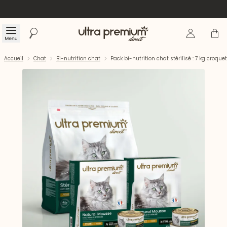
Se connecte
Panier
Menu
Rechercher
Accueil
Accueil
Chat
Bi-nutrition chat
Pack bi-nutrition chat stérilisé : 7 kg croq