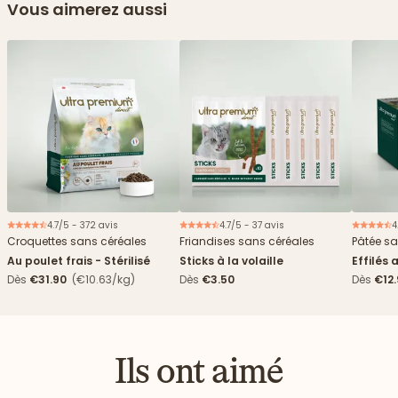
Vous aimerez aussi
4.7/5 - 372 avis
4.7/5 - 37 avis
4
Croquettes sans céréales
Friandises sans céréales
Pâtée sa
Au poulet frais - Stérilisé
Sticks à la volaille
Effilés 
Dès
€31.90
(€10.63/kg)
Dès
€3.50
Dès
€12
Ils ont aimé