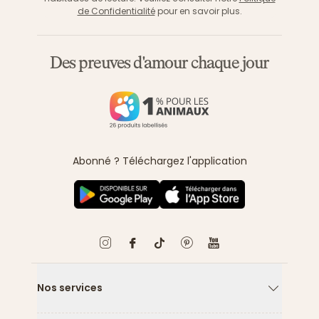
de Confidentialité
pour en savoir plus.
Des preuves d'amour chaque jour
Abonné ? Téléchargez l'application
Nos services
Flèche ver