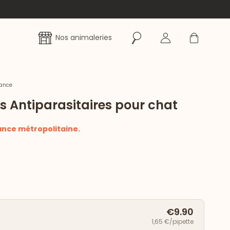
Rechercher
Se connecter
Panier
Nos animaleries
rance
es Antiparasitaires pour chat
ance métropolitaine.
€9.90
1,65 €/pipette