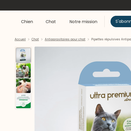
S'abon
Chien
Chat
Notre mission
Accueil
Chat
Antiparasitaires pour chat
Pipettes répulsives Antip