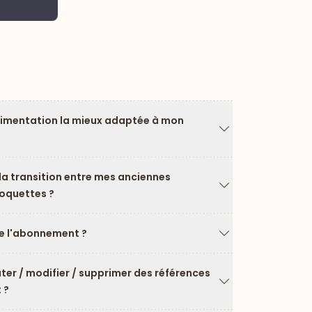
Pas
limentation la mieux adaptée à mon
Flèche vers le ba
a transition entre mes anciennes
roquettes ?
Flèche vers le ba
 l'abonnement ?
Flèche vers le ba
uter / modifier / supprimer des références
 ?
Flèche vers le ba