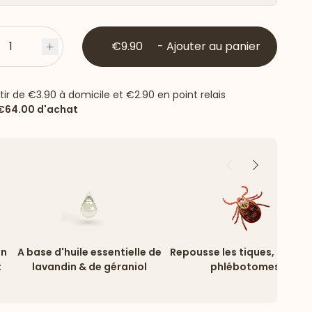
1
€9.90
-
Ajouter au panier
s
Plus
rtir de
€3.90
à domicile et
€2.90
en point relais
€64.00
d'achat
Précédent
Suivant
on
A base d'huile essentielle de
Repousse les tiques, puces 
t
lavandin & de géraniol
phlébotomes