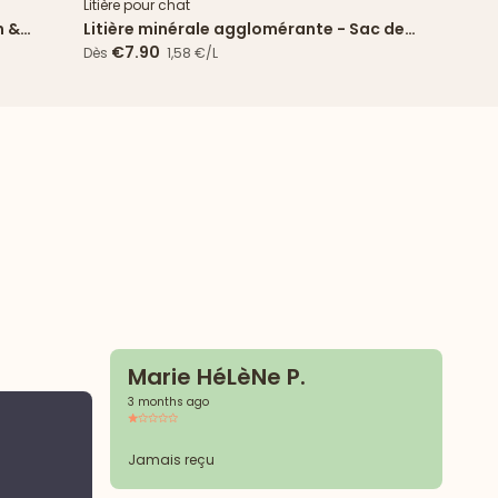
Litière pour chat
n &
Litière minérale agglomérante - Sac de
5L
€7.90
Dès
1,58 €/L
Marie HéLèNe P.
3 months ago
I
3 
Jamais reçu