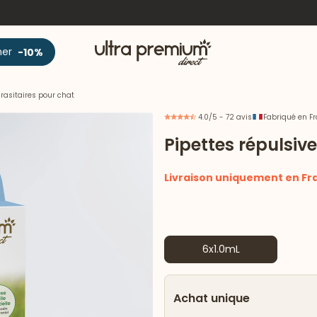
Accueil
ner
-10%
arasitaires pour chat
4.0/5 - 72 avis
Fabriqué en F
Pipettes répulsiv
Livraison uniquement en Fr
6x1.0mL
Achat unique