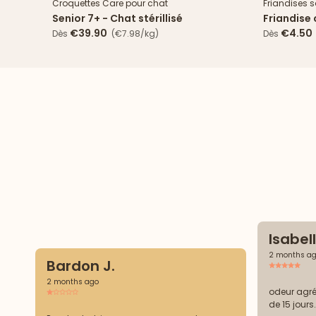
Croquettes Care pour chat
Friandises 
Senior 7+ - Chat stérillisé
Friandise
€39.90
€4.50
Dès
(€7.98/kg)
Dès
Isabel
2 months a
Bardon J.
2 months ago
odeur agré
de 15 jours