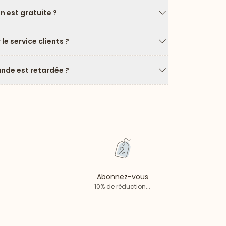
on est gratuite ?
Flèche vers le ba
e service clients ?
Flèche vers le ba
de est retardée ?
Flèche vers le ba
Abonnez-vous
10% de réduction...