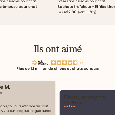
sans céréales pour chat
Pâtée sans céréales pour chat
 crémeuse pour chat
Sachets fraîcheur - Effilés tho
cabillaud en sauce
€12.90
Dès
(€12.65/kg)
Ils ont aimé
Plus de 1,1 million de chiens et chats conquis
le M.
go
Client anonyme
3 months ago
able, toujours efficace au bout
. A voir sur une plus longue durée