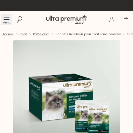
Se connecte
Panier
Menu
Rechercher
Accueil
Accueil
Chat
Pâtée chat
Sachets fraîcheur pour chat sans céréales - Tendr