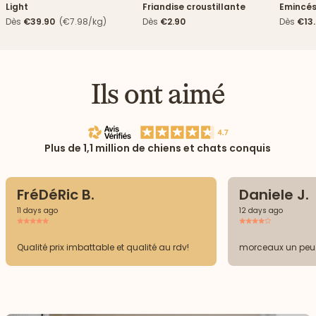
Light
Friandise croustillante
Emincés
Dès
€39.90
(€7.98/kg)
Dès
€2.90
Dès
€13
Ils ont aimé
Plus de 1,1 million de chiens et chats conquis
FréDéRic B.
Daniele J.
11 days ago
12 days ago
Qualité prix imbattable et qualité au rdv!
morceaux un peu