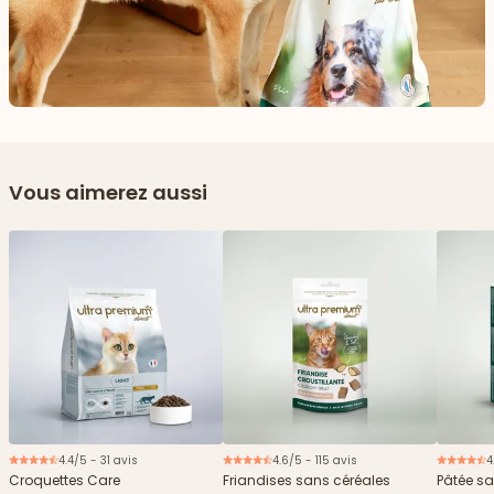
Vous aimerez aussi
4.4/5 - 31 avis
4.6/5 - 115 avis
4
Nouveau
Croquettes Care
Friandises sans céréales
Pâtée sa