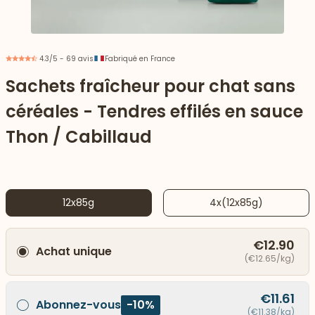
4.3/5 - 69 avis
Fabriqué en France
Sachets fraîcheur pour chat sans
céréales - Tendres effilés en sauce
Thon / Cabillaud
12x85g
4x(12x85g)
 vers le bas
€12.90
Achat unique
(€12.65/kg)
€11.61
Abonnez-vous
-10%
(€11.38/kg)