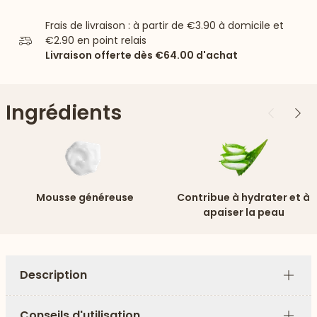
Frais de livraison : à partir de
€3.90
à domicile et
€2.90
en point relais
Livraison offerte dès
€64.00
d'achat
Ingrédients
Précédent
Suiv
Mousse généreuse
Contribue à hydrater et à
apaiser la peau
Description
Plus
Conseils d'utilisation