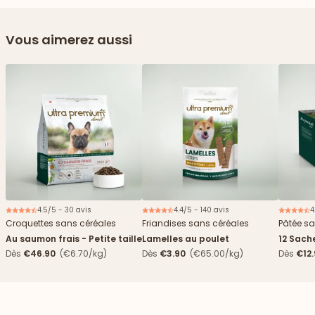
Vous aimerez aussi
4.5/5 - 30 avis
4.4/5 - 140 avis
4
Croquettes sans céréales
Friandises sans céréales
Pâtée sa
Au saumon frais - Petite taille
Lamelles au poulet
12 Sach
haricots
Dès
€46.90
(€6.70/kg)
Dès
€3.90
(€65.00/kg)
Dès
€12