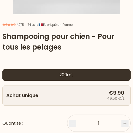
4.7/5 - 74 avis
Fabriqué en France
Shampooing pour chien - Pour
tous les pelages
200mL
€9.90
Achat unique
 vers le bas
49,50 €/L
1
Quantité :
Moins
Plu