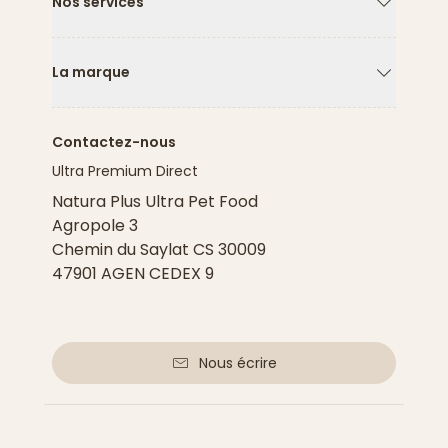
Nos services
Flèche ver
La marque
Flèche ver
Contactez-nous
Ultra Premium Direct
Natura Plus Ultra Pet Food
Agropole 3
Chemin du Saylat CS 30009
47901 AGEN CEDEX 9
Nous écrire