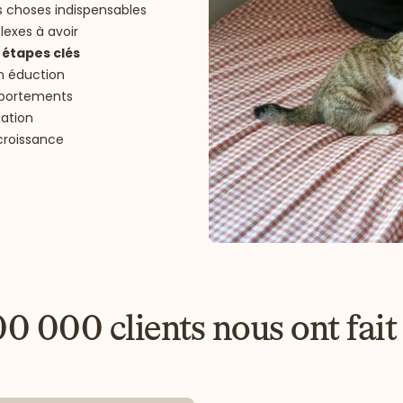
des choses indispensables
flexes à avoir
s
étapes clés
on éduction
mportements
nation
croissance
00 000 clients nous ont fait