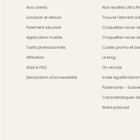
Avis clients
Nos recettes Ultra 
Livraison et retours
Trouver l'aliment a
crire
Paiement sécurisé
Croquettes races d
Application mobile
Croquettes races d
Tarifs professionnels
Codes promo et bon
Affiliation
Le blog
Aide & FAQ
On recrute
Déclaration d'accessibilité
Index égalité Ho
Partenaires - Subve
Caractéristiques d
Notre podcast