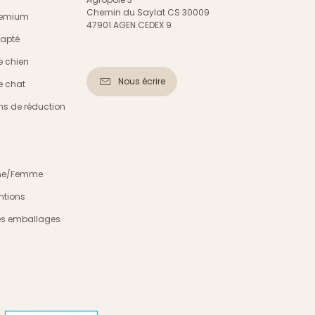
Chemin du Saylat CS 30009
Premium
47901 AGEN CEDEX 9
dapté
e chien
Nous écrire
e chat
s de réduction
mme/Femme
ntions
es emballages