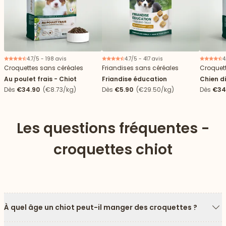
4.7/5 - 198 avis
4.7/5 - 417 avis
4
Croquettes sans céréales
Friandises sans céréales
Croquet
Au poulet frais - Chiot
Friandise éducation
Chien d
Dès
€34.90
(€8.73/kg)
Dès
€5.90
(€29.50/kg)
Dès
€34
Les questions fréquentes -
croquettes chiot
À quel âge un chiot peut-il manger des croquettes ?
Fl