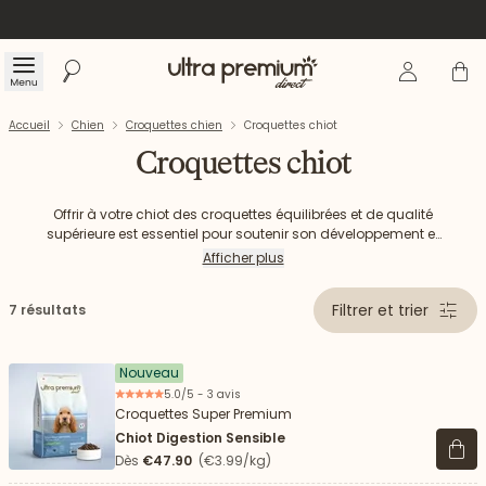
Se connecte
Panier
Menu
Rechercher
Accueil
Accueil
Chien
Croquettes chien
Croquettes chiot
Croquettes chiot
Offrir à votre chiot des croquettes équilibrées et de qualité
supérieure est essentiel pour soutenir son développement et
assurer son bien-être. Découvrez notre gamme de
Afficher plus
croquettes pour chiot, conçues spécifiquement pour
répondre aux besoins nutritionnels des jeunes chiens en
Filtrer et trier
7 résultats
pleine croissance.
Nouveau
5.0/5 - 3 avis
Croquettes Super Premium
Chiot Digestion Sensible
Voir 
Dès
€47.90
(€3.99/kg)