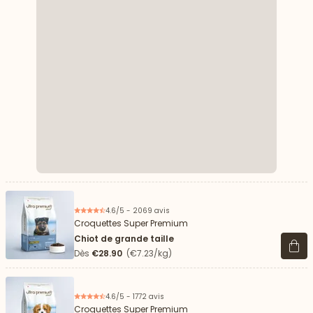
4.6/5 - 2069 avis
Croquettes Super Premium
Chiot de grande taille
Voir 
Dès
€28.90
(€7.23/kg)
4.6/5 - 1772 avis
Croquettes Super Premium