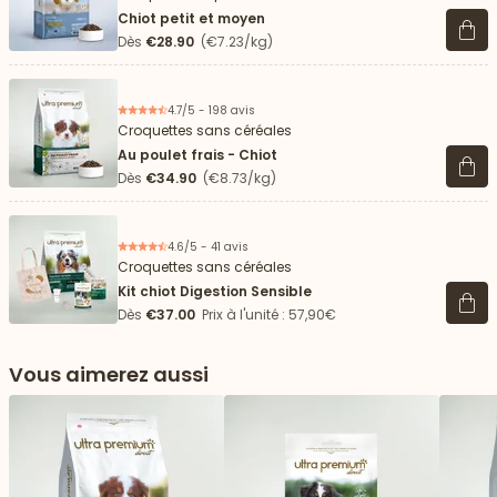
Chiot petit et moyen
Voir 
Dès
€28.90
(€7.23/kg)
4.7/5 - 198 avis
Croquettes sans céréales
Au poulet frais - Chiot
Voir 
Dès
€34.90
(€8.73/kg)
4.6/5 - 41 avis
Croquettes sans céréales
Kit chiot Digestion Sensible
Voir 
Dès
€37.00
Prix à l'unité : 57,90€
Vous aimerez aussi