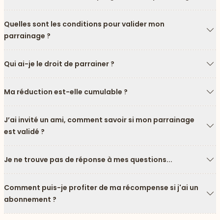
Fl
Quelles sont les conditions pour valider mon
parrainage ?
Fl
Qui ai-je le droit de parrainer ?
Fl
Ma réduction est-elle cumulable ?
Fl
J’ai invité un ami, comment savoir si mon parrainage
est validé ?
Fl
Je ne trouve pas de réponse à mes questions...
Fl
Comment puis-je profiter de ma récompense si j'ai un
abonnement ?
Fl