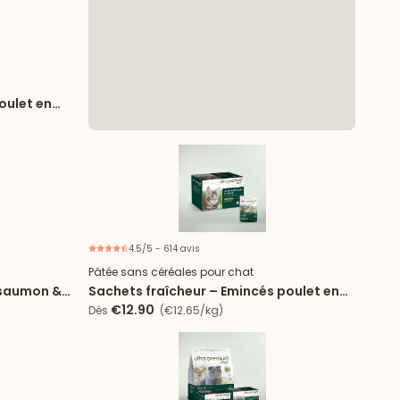
Nouveau
oulet en
4.5/5 - 614 avis
Pâtée sans céréales pour chat
 saumon &
Sachets fraîcheur – Emincés poulet en
gelée
€12.90
Dès
(€12.65/kg)