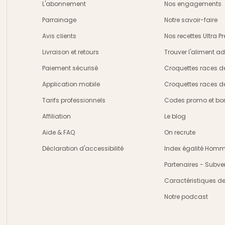
L'abonnement
Nos engagements
Parrainage
Notre savoir-faire
Avis clients
Nos recettes Ultra 
Livraison et retours
Trouver l'aliment a
crire
Paiement sécurisé
Croquettes races d
Application mobile
Croquettes races d
Tarifs professionnels
Codes promo et bon
Affiliation
Le blog
Aide & FAQ
On recrute
Déclaration d'accessibilité
Index égalité Ho
Partenaires - Subve
Caractéristiques d
Notre podcast