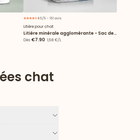
4.5/5 - 151 avis
Litière pour chat
Litière minérale agglomérante - Sac de
5L
€7.90
Dès
1,58 €/L
tées chat
Flèche vers le bas