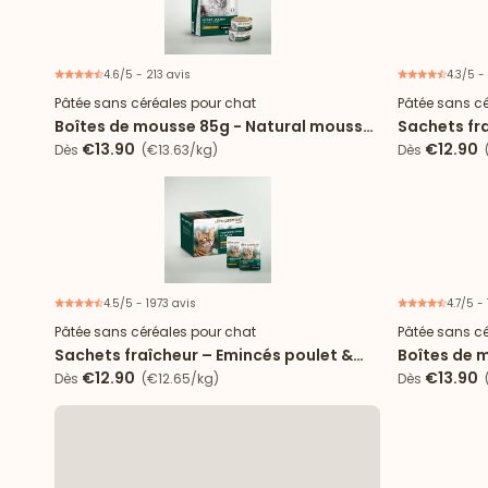
4.6/5 - 213 avis
4.3/5 -
Pâtée sans céréales pour chat
Pâtée sans cé
Boîtes de mousse 85g - Natural mousse
Sachets fra
poulet pour chat stérilisé
cabillaud 
€13.90
€12.90
Dès
(€13.63/kg)
Dès
(
4.5/5 - 1973 avis
4.7/5 -
Pâtée sans céréales pour chat
Pâtée sans cé
Sachets fraîcheur – Emincés poulet &
Boîtes de 
dinde en sauce
sole & poul
€12.90
€13.90
Dès
(€12.65/kg)
Dès
(