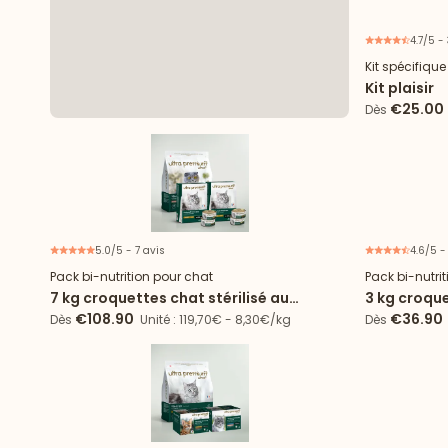
4.7/5 -
Kit spécifiqu
Kit plaisir
€25.00
Dès
5.0/5 - 7 avis
4.6/5 -
Offre spéciale
Pack bi-nutrition pour chat
Pack bi-nutri
7 kg croquettes chat stérilisé au
3 kg croque
Saumon + 72 boîtes de mousse au
boîtes de m
€108.90
€36.90
Dès
Unité : 119,70€ - 8,30€/kg
Dès
Poulet