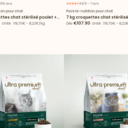
 155 avis
4.6/5 - 7 avis
Offre spéciale
Offre
tion pour chat
Pack bi-nutrition pour chat
ttes chat stérilisé poulet +
7 kg croquettes chat stérilis
de mousse
72 boîtes de mousse chat stér
0
€107.90
Unité : 119,70€ - 8,22€/kg
Dès
Unité : 119,70€ - 8,22
poulet