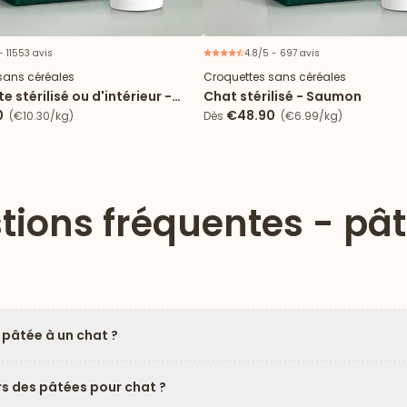
- 11553 avis
4.8/5 - 697 avis
sans céréales
Croquettes sans céréales
e stérilisé ou d'intérieur -
Chat stérilisé - Saumon
0
€48.90
(€10.30/kg)
Dès
(€6.99/kg)
tions fréquentes - pâ
 pâtée à un chat ?
rs des pâtées pour chat ?