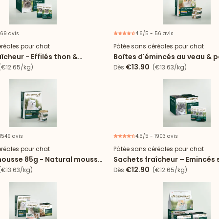
 69 avis
4.6/5 - 56 avis
Nouveau
réales pour chat
Pâtée sans céréales pour chat
îcheur - Effilés thon &
Boîtes d'émincés au veau & p
en sauce
sauce
€13.90
€12.65/kg)
Dès
(€13.63/kg)
 1549 avis
4.5/5 - 1903 avis
réales pour chat
Pâtée sans céréales pour chat
mousse 85g - Natural mousse
Sachets fraîcheur – Emincés
et
cabillaud en sauce
€12.90
€13.63/kg)
Dès
(€12.65/kg)