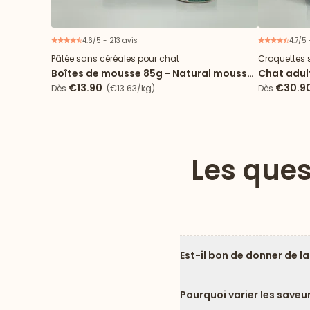
4.6/5 - 213 avis
4.7/5 
Pâtée sans céréales pour chat
Croquettes 
Boîtes de mousse 85g - Natural mousse
Chat adult
poulet pour chat stérilisé
Poulet
€13.90
€30.9
Dès
(€13.63/kg)
Dès
Les ques
Est-il bon de donner de la
Pourquoi varier les saveu