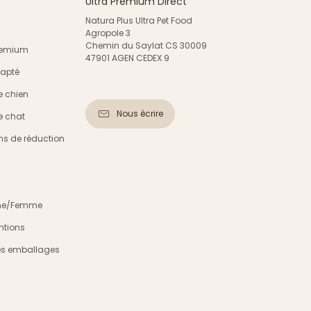
Ultra Premium Direct
Natura Plus Ultra Pet Food
Agropole 3
Chemin du Saylat CS 30009
Premium
47901 AGEN CEDEX 9
dapté
e chien
Nous écrire
e chat
s de réduction
mme/Femme
ntions
es emballages