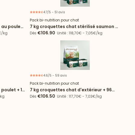
4.7/5 - 51 avis
 spéciale
Offre spéciale
Pack bi-nutrition pour chat
é au poulet
7 kg croquettes chat stérilisé saumon +
96 sachets
€106.90
9€/kg
Dès
Unité : 118,70€ - 7,05€/kg
4.6/5 - 59 avis
e d'essai
Offre spéciale
Pack bi-nutrition pour chat
 poulet + 12
7 kg croquettes chat d'extérieur + 96
sachets
€106.50
/kg
Dès
Unité : 117,70€ - 7,03€/kg