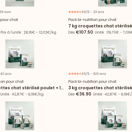
 39 avis
4.6/5 - 23 avis
11% d'économie
Offre
e pour chat
Pack bi-nutrition pour chat
7 kg croquettes chat stérilis
frais + 96 sachets
€107.50
Prix à l'unité : 28,16€ - 12,02€/kg
Dès
Unité : 119,70€ - 7,0
 42 avis
4.5/5 - 423 avis
Offre d'essai
Offr
tion pour chat
Pack bi-nutrition pour chat
ttes chat stérilisé poulet + 12
3 kg croquettes chat stérilisé
ousse chat stérilisé poulet
boîtes de mousse
€36.90
Unité : 42,87€ - 9,18€/kg
Dès
Unité : 42,87€ - 9,18€