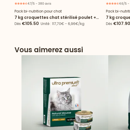
4.7/5 - 380 avis
4.6/5 -
Offre spéciale
Pack bi-nutrition pour chat
Pack bi-nutri
7 kg croquettes chat stérilisé poulet +
7 kg croque
96 sachets
72 boîtes 
€105.50
€107.9
Dès
Unité : 117,70€ - 6,96€/kg
Dès
Vous aimerez aussi