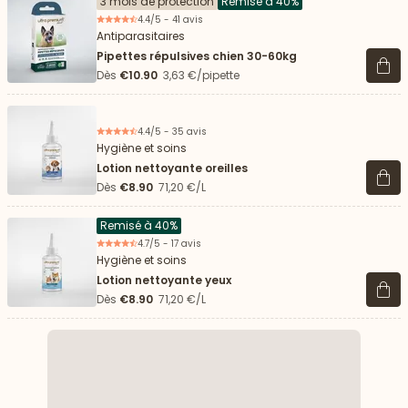
3 mois de protection
Remisé à 40%
4.4/5 - 41 avis
Antiparasitaires
Pipettes répulsives chien 30-60kg
Voir 
Dès
€10.90
3,63 €/pipette
4.4/5 - 35 avis
Hygiène et soins
Lotion nettoyante oreilles
Voir 
Dès
€8.90
71,20 €/L
Remisé à 40%
4.7/5 - 17 avis
Hygiène et soins
Lotion nettoyante yeux
Voir 
Dès
€8.90
71,20 €/L