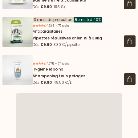
Baume truffe & coussinets
Voir 
Dès
€9.90
198 €/L
3 mois de protection
Remisé à 40%
4.3/5 - 77 avis
Antiparasitaires
Pipettes répulsives chien 15 à 30kg
Voir 
Dès
€9.90
3,30 €/pipette
4.7/5 - 74 avis
Hygiène et soins
Shampooing tous pelages
Voir 
Dès
€9.90
49,50 €/L
 vers le bas