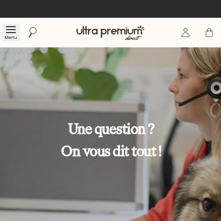
Se connecte
Panier
Menu
Rechercher
Accueil
Une question ?
On vous dit tout !