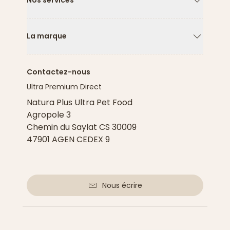
Nos services
Flèche ver
La marque
Flèche ver
Contactez-nous
Ultra Premium Direct
Natura Plus Ultra Pet Food
Agropole 3
Chemin du Saylat CS 30009
47901 AGEN CEDEX 9
Nous écrire