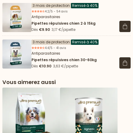
3 mois de protection
Remisé à 40%
4.2/5 - 54 avis
Antiparasitaires
Pipettes répulsives chien 2 à 15kg
Voir 
Dès
€9.90
3,17 €/pipette
3 mois de protection
Remisé à 40%
4.4/5 - 41 avis
Antiparasitaires
Pipettes répulsives chien 30-60kg
Voir 
Dès
€10.90
3,63 €/pipette
Vous aimerez aussi
 vers le bas