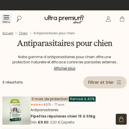
Se connecte
Panier
Menu
Rechercher
Accueil
Accueil
Chien
Antiparasitaires pour chien
Antiparasitaires pour chien
Notre gamme d’antiparasitaires pour chien offre une
protection naturelle et efficace contre les parasites externes
comme les puces, les tiques et les moustiques. Notre formule
Afficher plus
à base d’actifs extraits de plantes (pyrèthre et lavandin) est
reconnue pour son efficacité tout en respectant la sensibilité
Filtrer et trier
3 résultats
de votre chien, pour le protéger au quotidien. 3 formats sont
proposés, pour les chiens de petite, moyenne et grande taille,
afin que chaque chien puisse bénéficier d'une protection
optimale.
3 mois de protection
Remisé à 40%
4.3/5 - 77 avis
Antiparasitaires
Pipettes répulsives chien 15 à 30kg
Voir 
Dès
€9.90
3,30 €/pipette