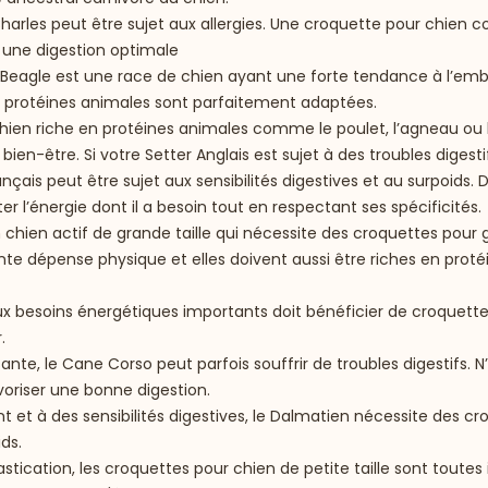
 Charles peut être sujet aux allergies. Une croquette pour chie
r une digestion optimale
e Beagle est une race de chien ayant une forte tendance à l’e
en protéines animales sont parfaitement adaptées.
hien riche en protéines animales comme le poulet, l’agneau ou 
bien-être. Si votre Setter Anglais est sujet à des troubles diges
nçais peut être sujet aux sensibilités digestives et au surpoids.
l’énergie dont il a besoin tout en respectant ses spécificités.
n chien actif de grande taille qui nécessite des croquettes pour 
nte dépense physique et elles doivent aussi être riches en prot
aux besoins énergétiques importants doit bénéficier de croquettes
.
ante, le Cane Corso peut parfois souffrir de troubles digestifs. 
voriser une bonne digestion.
t et à des sensibilités digestives, le Dalmatien nécessite des c
ds.
tication, les croquettes pour chien de petite taille sont toutes 