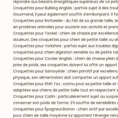
répondre aux besoins énergétiques supérieurs de ce petit
Croquettes pour Bulldog Anglais
: parfois sujet à des trou
Gourmand, il peut également souffrir d’embonpoint. Il fa
Croquettes pour Rottweiler
: du fait de sa grande taille,
en protéines animales pour soutenir son activité et pre
Croquettes pour Teckel
: chien de chasse par excellence, 
douleurs. Des croquettes pour chien de petite taille ou a
Croquettes pour Yorkshire
: parfois sujet aux troubles di
croquettes pour chien digestion sensible ou de petite tail
Croquettes pour Cocker Anglais
: chien de chasse plein d
prise de poids, ses croquettes doivent lui offrir un appor
Croquettes pour Samoyède
: chien primitif par excelle
physique, son alimentation doit comporter un apport suf
Croquettes pour Shih Tzu
: connu pour sa petite taille e
adaptées aux chiens de petite taille tout en respectant s
Croquettes pour Carlin
: particulièrement sujet au surpoi
conserver son poids de forme. S’il souffre de sensibilités
Croquettes pour Épagneul Breton
: chien actif par excel
pour chien de taille moyenne lui apportent l’énergie né