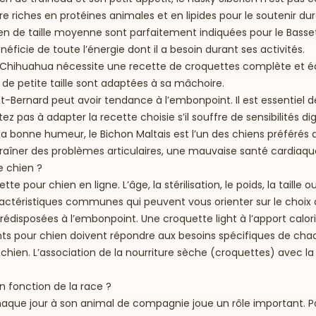
e riches en protéines animales et en lipides pour le soutenir du
en de taille moyenne sont parfaitement indiquées pour le Basset
néficie de toute l’énergie dont il a besoin durant ses activités.
 Chihuahua nécessite une recette de croquettes complète et équi
s de petite taille sont adaptées à sa mâchoire.
t-Bernard peut avoir tendance à l’embonpoint. Il est essentiel 
z pas à adapter la recette choisie s’il souffre de sensibilités dig
 sa bonne humeur, le Bichon Maltais est l’un des chiens préférés de
raîner des problèmes articulaires, une mauvaise santé cardiaqu
e chien ?
pour chien en ligne. L’âge, la stérilisation, le poids, la taille
ractéristiques communes qui peuvent vous orienter sur le choix
 prédisposées à l’embonpoint. Une croquette light à l’apport cal
ts pour chien doivent répondre aux besoins spécifiques de chaque 
 son chien. L’association de la nourriture sèche (croquettes) ave
 fonction de la race ?
que jour à son animal de compagnie joue un rôle important. Pour