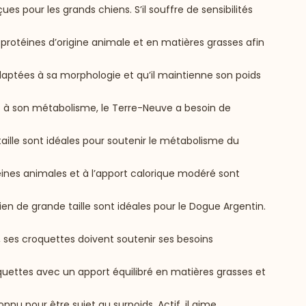
s pour les grands chiens. S’il souffre de sensibilités
 protéines d’origine animale et en matières grasses afin
adaptées à sa morphologie et qu’il maintienne son poids
t à son métabolisme, le Terre-Neuve a besoin de
taille sont idéales pour soutenir le métabolisme du
téines animales et à l’apport calorique modéré sont
ien de grande taille sont idéales pour le Dogue Argentin.
re, ses croquettes doivent soutenir ses besoins
oquettes avec un apport équilibré en matières grasses et
onnu pour être sujet au surpoids. Actif, il aime