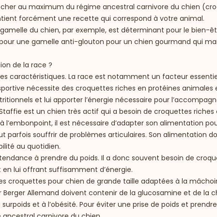
rocher au maximum du régime ancestral carnivore du chien (
cro
ntient forcément une recette qui correspond à votre animal.
a gamelle du chien, par exemple, est déterminant pour le bien-ê
our une gamelle anti-glouton pour un chien gourmand qui mange
on de la race ?
ses caractéristiques. La race est notamment un facteur essenti
sportive nécessite des croquettes riches en protéines animales 
ritionnels et lui apporter l’énergie nécessaire pour l’accompag
Staffie est un chien très actif qui a besoin de croquettes riches
t à l’embonpoint, il est nécessaire d’adapter son alimentation pou
eut parfois souffrir de problèmes articulaires. Son alimentation 
ilité au quotidien.
a tendance à prendre du poids. Il a donc souvent besoin de croq
ut en lui offrant suffisamment d’énergie.
r des croquettes pour chien de grande taille adaptées à la mâchoi
r Berger Allemand doivent contenir de la glucosamine et de la c
 surpoids et à l’obésité. Pour éviter une prise de poids et prendr
 ancestral carnivore du chien.