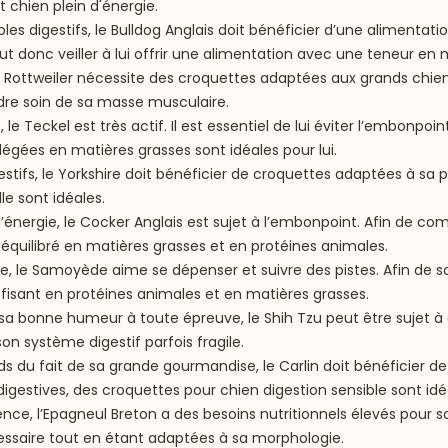
 chien plein d'énergie.
bles digestifs, le Bulldog Anglais doit bénéficier d’une alimentat
ut donc veiller à lui offrir une alimentation avec une teneur en
 le Rottweiler nécessite des croquettes adaptées aux grands chiens
ndre soin de sa masse musculaire.
le Teckel est très actif. Il est essentiel de lui éviter l’embonpoi
llégées en matières grasses sont idéales pour lui.
gestifs, le Yorkshire doit bénéficier de croquettes adaptées à sa 
le sont idéales.
’énergie, le Cocker Anglais est sujet à l’embonpoint. Afin de com
t équilibré en matières grasses et en protéines animales.
nce, le Samoyède aime se dépenser et suivre des pistes. Afin de 
fisant en protéines animales et en matières grasses.
t sa bonne humeur à toute épreuve, le Shih Tzu peut être sujet à 
on système digestif parfois fragile.
ds du fait de sa grande gourmandise, le Carlin doit bénéficier d
 digestives, des croquettes pour chien digestion sensible sont idé
lence, l’Epagneul Breton a des besoins nutritionnels élevés pou
cessaire tout en étant adaptées à sa morphologie.