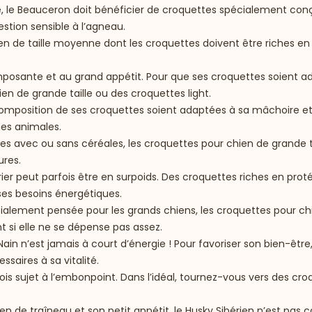
e, le Beauceron doit bénéficier de croquettes spécialement conçue
estion sensible à l’agneau.
hien de taille moyenne dont les croquettes doivent être riches en
e imposante et au grand appétit. Pour que ses croquettes soient 
ien de grande taille ou des croquettes light.
 composition de ses croquettes soient adaptées à sa mâchoire e
nes animales.
uées avec ou sans céréales, les croquettes pour chien de grande 
ures.
rier peut parfois être en surpoids. Des croquettes riches en pro
ses besoins énergétiques.
écialement pensée pour les grands chiens, les croquettes pour ch
 si elle ne se dépense pas assez.
r Nain n’est jamais à court d’énergie ! Pour favoriser son bien-êt
saires à sa vitalité.
fois sujet à l’embonpoint. Dans l’idéal, tournez-vous vers des cr
en de traîneau et son petit appétit, le Husky Sibérien n’est pas c