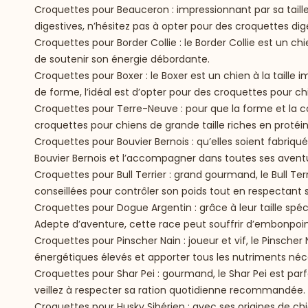
Croquettes pour Beauceron
: impressionnant par sa taill
digestives, n’hésitez pas à opter pour des croquettes dig
Croquettes pour Border Collie
: le Border Collie est un c
de soutenir son énergie débordante.
Croquettes pour Boxer
: le Boxer est un chien à la taill
de forme, l’idéal est d’opter pour des croquettes pour ch
Croquettes pour Terre-Neuve
: pour que la forme et la
croquettes pour chiens de grande taille riches en protéi
Croquettes pour Bouvier Bernois
: qu’elles soient fabriq
Bouvier Bernois et l’accompagner dans toutes ses avent
Croquettes pour Bull Terrier
: grand gourmand, le Bull Ter
conseillées pour contrôler son poids tout en respectant 
Croquettes pour Dogue Argentin
: grâce à leur taille sp
Adepte d’aventure, cette race peut souffrir d’embonpoint
Croquettes pour Pinscher Nain
: joueur et vif, le Pinsche
énergétiques élevés et apporter tous les nutriments néces
Croquettes pour Shar Pei
: gourmand, le Shar Pei est par
veillez à respecter sa ration quotidienne recommandée.
Croquettes pour Husky Sibérien
: avec ses origines de chi