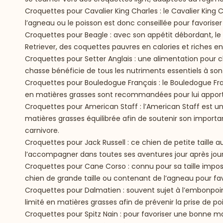
Croquettes pour Cavalier King Charles
: le Cavalier King
l’agneau ou le poisson est donc conseillée pour favorise
Croquettes pour Beagle
: avec son appétit débordant, l
Retriever, des coquettes pauvres en calories et riches 
Croquettes pour Setter Anglais
: une alimentation pour c
chasse bénéficie de tous les nutriments essentiels à son 
Croquettes pour Bouledogue Français
: le Bouledogue Fra
en matières grasses sont recommandées pour lui apporter 
Croquettes pour American Staff
: l’American Staff est u
matières grasses équilibrée afin de soutenir son importa
carnivore.
Croquettes pour Jack Russell
: ce chien de petite taille 
l’accompagner dans toutes ses aventures jour après jour
Croquettes pour Cane Corso
: connu pour sa taille impos
chien de grande taille ou contenant de l’agneau pour fa
Croquettes pour Dalmatien
: souvent sujet à l’embonpoin
limité en matières grasses afin de prévenir la prise de poi
Croquettes pour Spitz Nain
: pour favoriser une bonne mas