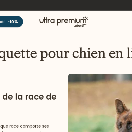
Accueil
ner
-10%
quette pour chien en l
 de la race de
aque race comporte ses