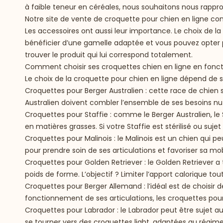
à faible teneur en céréales, nous souhaitons nous rapp
Notre site de vente de croquette pour chien en ligne co
Les accessoires ont aussi leur importance. Le choix de l
bénéficier d’une gamelle adaptée et vous pouvez opter p
trouver le produit qui lui correspond totalement.
Comment choisir ses croquettes chien en ligne en foncti
Le choix de la croquette pour chien en ligne dépend de 
Croquettes pour Berger Australien
: cette race de chien 
Australien doivent combler l’ensemble de ses besoins nut
Croquettes pour Staffie
: comme le Berger Australien, le 
en matières grasses. Si votre Staffie est stérilisé ou suje
Croquettes pour Malinois
: le Malinois est un chien qui p
pour prendre soin de ses articulations et favoriser sa mob
Croquettes pour Golden Retriever
: le Golden Retriever 
poids de forme. L’objectif ? Limiter l’apport calorique to
Croquettes pour Berger Allemand
: l’idéal est de choisi
fonctionnement de ses articulations, les croquettes pou
Croquettes pour Labrador
: le Labrador peut être sujet au
se tourner vers des croquettes light, adaptées au régime