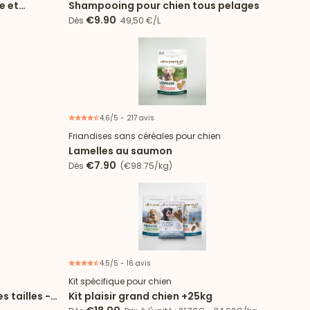
e et
Shampooing pour chien tous pelages
€9.90
Dès
49,50 €/L
4.6/5 - 217 avis
Friandises sans céréales pour chien
Lamelles au saumon
€7.90
Dès
(€98.75/kg)
4.5/5 - 16 avis
17% d'économie
6 articles
Kit spécifique pour chien
s tailles -
Kit plaisir grand chien +25kg