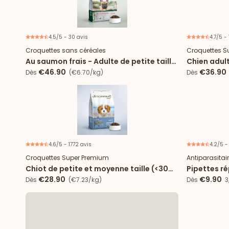
4.5/5 - 30 avis
4.7/5 -
Croquettes sans céréales
Croquettes S
Au saumon frais - Adulte de petite taille
Chien adult
(<10kg)
€46.90
€36.90
Dès
(€6.70/kg)
Dès
4.6/5 - 1772 avis
4.2/5 -
3 mois de
Croquettes Super Premium
Antiparasitai
Chiot de petite et moyenne taille (<30
Pipettes ré
kg)
taille (2 à 
€28.90
€9.90
Dès
(€7.23/kg)
Dès
3,