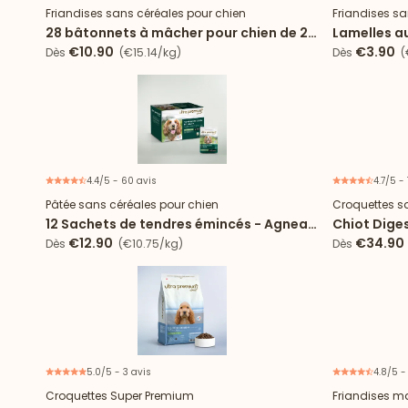
Friandises sans céréales pour chien
Friandises sa
28 bâtonnets à mâcher pour chien de 2
Lamelles a
à 25kg
€10.90
€3.90
Dès
(€15.14/kg)
Dès
(
4.4/5 - 60 avis
4.7/5 -
Nouveau
Pâtée sans céréales pour chien
Croquettes s
12 Sachets de tendres émincés - Agneau
Chiot Diges
& haricots verts
€12.90
€34.90
Dès
(€10.75/kg)
Dès
5.0/5 - 3 avis
4.8/5 -
Nouveau
Croquettes Super Premium
Friandises ma