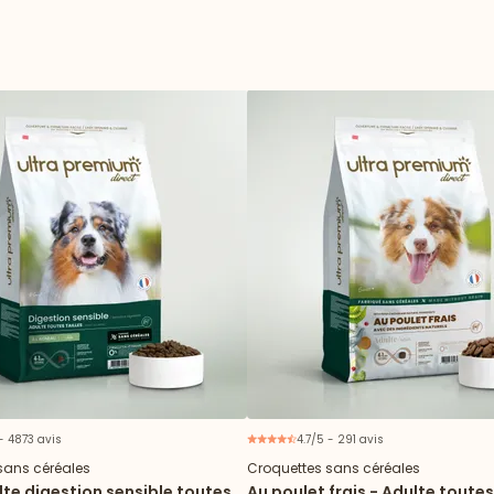
 - 4873 avis
4.7/5 - 291 avis
sans céréales
Croquettes sans céréales
te digestion sensible toutes
Au poulet frais - Adulte toutes 