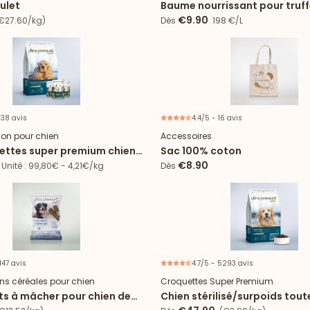
ulet
Baume nourrissant pour truff
coussinets
€9.90
€27.60/kg)
Dès
198 €/L
 38 avis
4.4/5 - 16 avis
Offre spéciale
tion pour chien
Accessoires
uettes super premium chien
Sac 100% coton
sensible + 24 boîtes agneau
€8.90
Unité : 99,80€ - 4,21€/kg
Dès
147 avis
4.7/5 - 5293 avis
Lot de 4 sachets
ns céréales pour chien
Croquettes Super Premium
ts à mâcher pour chien de
Chien stérilisé/surpoids toute
Light