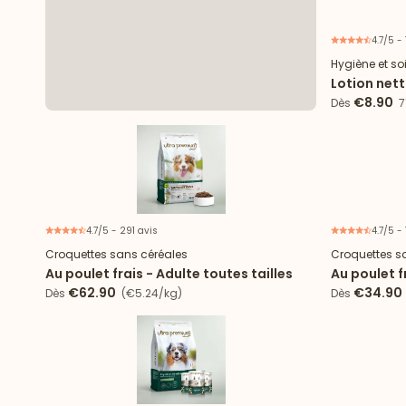
4.7/5 - 
Hygiène et so
Lotion net
chat
€8.90
Dès
71
4.7/5 - 291 avis
4.7/5 -
Croquettes sans céréales
Croquettes s
Au poulet frais - Adulte toutes tailles
Au poulet f
€62.90
€34.90
Dès
(€5.24/kg)
Dès