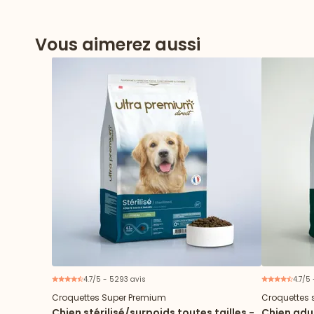
Vous aimerez aussi
4.7/5 - 5293 avis
4.7/5
Croquettes Super Premium
Croquettes 
Chien stérilisé/surpoids toutes tailles -
Chien adul