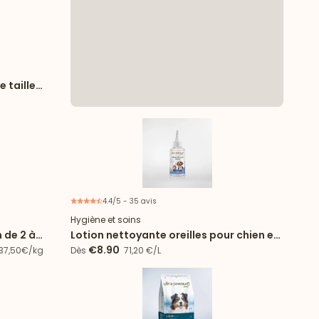
e taille
4.4/5 - 35 avis
6 articles
Hygiène et soins
n de 2 à
Lotion nettoyante oreilles pour chien et
chat
€8.90
- 37,50€/kg
Dès
71,20 €/L