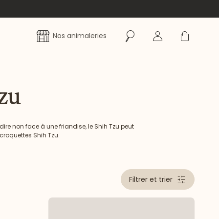
Rechercher
Se connecter
Panier
Nos animaleries
zu
dire non face à une friandise, le Shih Tzu peut
 croquettes Shih Tzu.
Tzu.
Filtrer et trier