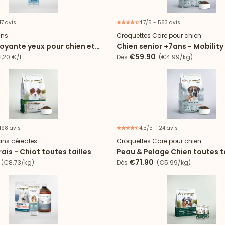
17 avis
4.7/5 - 563 avis
Remisé à 40%
ins
Croquettes Care pour chien
toyante yeux pour chien et
Chien senior +7ans - Mobility
€59.90
,20 €/L
Dès
(€4.99/kg)
 198 avis
4.5/5 - 24 avis
ans céréales
Croquettes Care pour chien
rais - Chiot toutes tailles
Peau & Pelage Chien toutes ta
saumon
€71.90
(€8.73/kg)
Dès
(€5.99/kg)