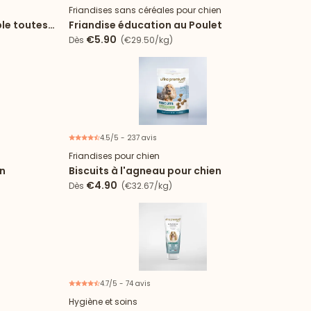
Friandises sans céréales pour chien
ble toutes
Friandise éducation au Poulet
€5.90
Dès
(€29.50/kg)
4.5/5 - 237 avis
Friandises pour chien
en
Biscuits à l'agneau pour chien
€4.90
Dès
(€32.67/kg)
4.7/5 - 74 avis
Hygiène et soins