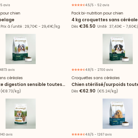
 5 avis
4.5/5 - 52 avis
21% d'économie
Offr
e pour chien
Pack bi-nutrition pour chien
 pelage
4 kg croquettes sans céréale
Digestion Sensible + 2 boîte
€36.50
Prix à l'unité : 29,70€ - 29,41€/kg
Dès
Unité : 37,43€ - 7,60€
 4873 avis
4.8/5 - 2700 avis
ans céréales
Croquettes sans céréales
e digestion sensible toutes
Chien stérilisé/surpoids toute
croquettes Light
€62.90
(€8.73/kg)
Dès
(€5.24/kg)
 140 avis
4.6/5 - 1267 avis