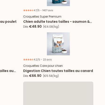
4.7/5 - 1407 avis
Croquettes Super Premium
 au poulet
Chien adulte toutes tailles - saumon &
riz
€48.90
Dès
(€4.08/kg)
4.2/5 - 23 avis
Nouveau
Nouveau
Croquettes Care pour chien
illes au
Digestion Chien toutes tailles au canard
€66.90
Dès
(€5.58/kg)