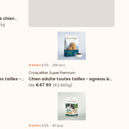
e d'essai
s chien
s agneau
/kg
4.7/5 - 2181 avis
Croquettes Super Premium
s tailles -
Chien adulte toutes tailles - agneau &
riz
€47.90
Dès
(€3.99/kg)
4.7/5 - 417 avis