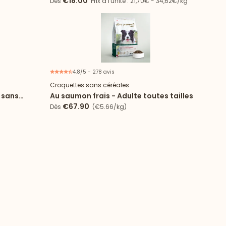
€18.00
Dès
Prix à l'unité : 21,70€ - 34,62€/kg
4.8/5 - 278 avis
Croquettes sans céréales
 sans
Au saumon frais - Adulte toutes tailles
€67.90
Dès
(€5.66/kg)