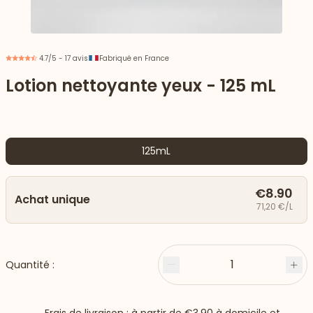
4.7/5 - 17 avis
Fabriqué en France
Lotion nettoyante yeux - 125 mL
125mL
€8.90
Achat unique
71,20 €/L
 vers le bas
1
Quantité :
Moins
Plu