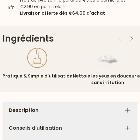
Frais de livraison : à partir de
€3.90
à domicile et
€2.90
en point relais
Livraison offerte dès
€64.00
d'achat
Ingrédients
Précédent
Suiv
Pratique & Simple d'utilisation
Nettoie les yeux en douceur e
sans irritation
Description
Plus
Conseils d'utilisation
Plus