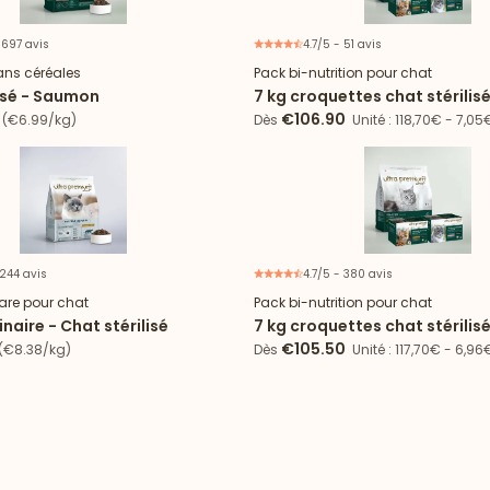
 697 avis
4.7/5 - 51 avis
Offre
ans céréales
Pack bi-nutrition pour chat
lisé - Saumon
7 kg croquettes chat stérili
96 sachets
€106.90
(€6.99/kg)
Dès
Unité : 118,70€ - 7,0
 244 avis
4.7/5 - 380 avis
Offre
are pour chat
Pack bi-nutrition pour chat
naire - Chat stérilisé
7 kg croquettes chat stérilis
96 sachets
€105.50
€8.38/kg)
Dès
Unité : 117,70€ - 6,9