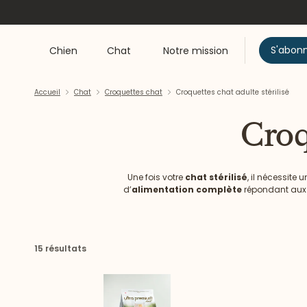
S'abon
Chien
Chat
Notre mission
Accueil
Chat
Croquettes chat
Croquettes chat adulte stérilisé
Croq
Une fois votre
chat stérilisé
, il nécessit
d’
alimentation complète
répondant aux
d'ingrédients d'origine animale, nos croque
15 résultats