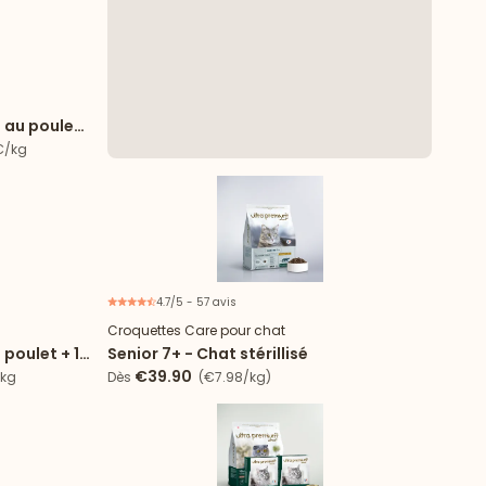
 spéciale
é au poulet
9€/kg
4.7/5 - 57 avis
e d'essai
Nouveau
2€ offerts
Croquettes Care pour chat
 poulet + 12
Senior 7+ - Chat stérillisé
€39.90
/kg
Dès
(€7.98/kg)