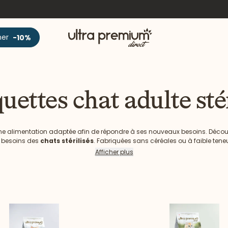
Accueil
ner
-10%
uettes chat adulte stér
e une alimentation adaptée afin de répondre à ses nouveaux besoins. Déc
 besoins des
chats stérilisés
. Fabriquées sans céréales ou à faible te
ttes répondent parfaitement à leurs besoins nutritionnels. Conçues en Fra
Afficher plus
être riches en protéines animales et offrir le meilleur à nos félins.