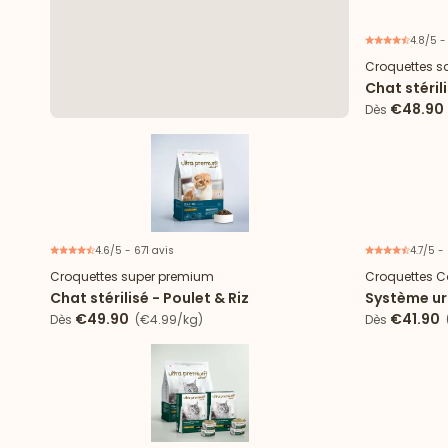
4.8/5 -
Croquettes s
Chat stéri
€48.90
Dès
4.6/5 - 671 avis
4.7/5 -
Croquettes super premium
Croquettes C
Chat stérilisé - Poulet & Riz
Système uri
€49.90
€41.90
Dès
(€4.99/kg)
Dès
(