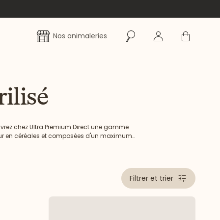
Rechercher
Se connecter
Panier
Nos animaleries
ilisé
ouvrez chez Ultra Premium Direct une gamme
neur en céréales et composées d'un maximum
nce, toutes nos recettes sont formulées pour
Filtrer et trier