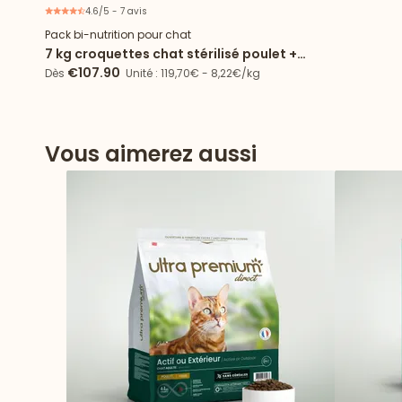
4.6/5 - 7 avis
Offre spéciale
Pack bi-nutrition pour chat
7 kg croquettes chat stérilisé poulet +
72 boîtes de mousse chat stérilisé
€107.90
Dès
Unité : 119,70€ - 8,22€/kg
poulet
Vous aimerez aussi