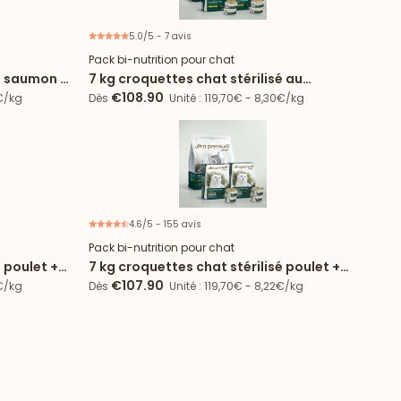
5.0/5 - 7 avis
 spéciale
Offre spéciale
Pack bi-nutrition pour chat
sé saumon +
7 kg croquettes chat stérilisé au
Saumon + 72 boîtes de mousse au
€108.90
5€/kg
Dès
Unité : 119,70€ - 8,30€/kg
Poulet
4.6/5 - 155 avis
 spéciale
Offre spéciale
Pack bi-nutrition pour chat
é poulet +
7 kg croquettes chat stérilisé poulet +
72 boîtes de mousse
€107.90
6€/kg
Dès
Unité : 119,70€ - 8,22€/kg