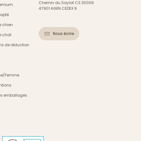
Chemin du Saylat CS 30009
Premium
47901 AGEN CEDEX 9
dapté
e chien
Nous écrire
e chat
s de réduction
mme/Femme
ntions
es emballages