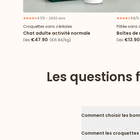
4.7/5 - 2920 avis
4.6/5 
Croquettes sans céréales
Pâtée sans 
Chat adulte activité normale
Boîtes de
poulet pou
€47.90
€13.90
Dès
(€6.84/kg)
Dès
Les questions 
Comment choisir les bonne
Comment les croquettes po