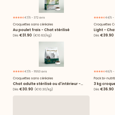
4.7/5 - 372 avis
4.4/5 -
Croquettes sans céréales
Croquettes C
Au poulet frais - Chat stérilisé
Light - Chat
€31.90
€39.90
Dès
(€10.63/kg)
Dès
4.7/5 - 11553 avis
4.6/5 -
Croquettes sans céréales
Pack bi-nutri
Chat adulte stérilisé ou d'intérieur -
3 kg croque
Poulet
boîtes de m
€30.90
€36.90
Dès
(€10.30/kg)
Dès