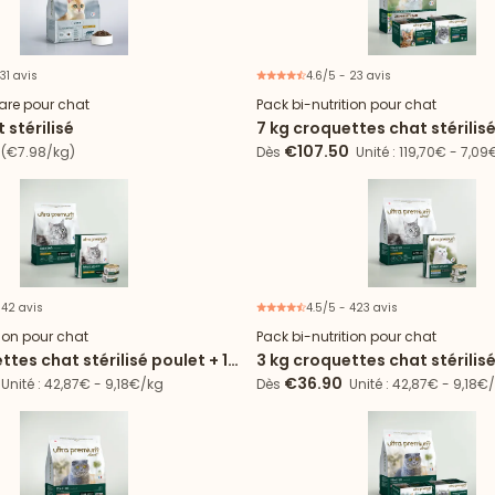
 31 avis
4.6/5 - 23 avis
Nouveau
Offre
are pour chat
Pack bi-nutrition pour chat
 stérilisé
7 kg croquettes chat stérilis
frais + 96 sachets
€107.50
(€7.98/kg)
Dès
Unité : 119,70€ - 7,0
 42 avis
4.5/5 - 423 avis
Offre d'essai
Offr
tion pour chat
Pack bi-nutrition pour chat
ttes chat stérilisé poulet + 12
3 kg croquettes chat stérilisé
ousse chat stérilisé poulet
boîtes de mousse
€36.90
Unité : 42,87€ - 9,18€/kg
Dès
Unité : 42,87€ - 9,18€