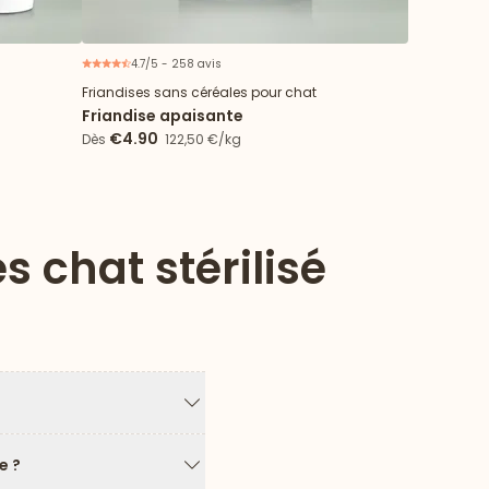
4.7/5 - 258 avis
Friandises sans céréales pour chat
Friandise apaisante
€4.90
Dès
122,50 €/kg
 chat stérilisé
Flèche vers le bas
e ?