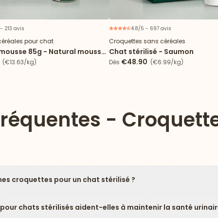
- 213 avis
4.8/5 - 697 avis
céréales pour chat
Croquettes sans céréales
 mousse 85g - Natural mousse
Chat stérilisé - Saumon
r chat stérilisé
€48.90
(€13.63/kg)
Dès
(€6.99/kg)
fréquentes - Croquettes
s croquettes pour un chat stérilisé ?
ur chats stérilisés aident-elles à maintenir la santé urinair