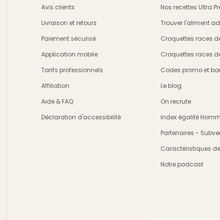
Avis clients
Nos recettes Ultra 
Livraison et retours
Trouver l'aliment a
crire
Paiement sécurisé
Croquettes races d
Application mobile
Croquettes races d
Tarifs professionnels
Codes promo et bon
Affiliation
Le blog
Aide & FAQ
On recrute
Déclaration d'accessibilité
Index égalité Ho
Partenaires - Subve
Caractéristiques d
Notre podcast