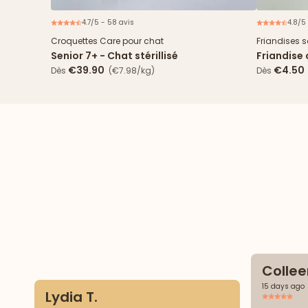
4.7/5 - 58 avis
4.8/5
Nouveau
2€ offerts
Croquettes Care pour chat
Friandises 
Senior 7+ - Chat stérillisé
Friandise
€39.90
€4.50
Dès
(€7.98/kg)
Dès
Collee
15 days ago
Lydia T.