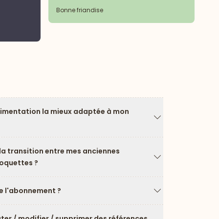
3 
Bonne friandise
Ja
limentation la mieux adaptée à mon
Flèche vers le ba
a transition entre mes anciennes
roquettes ?
Flèche vers le ba
 l'abonnement ?
Flèche vers le ba
uter / modifier / supprimer des références