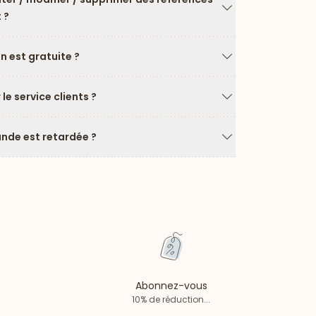
 ?
Flèche vers le ba
on est gratuite ?
Flèche vers le ba
e service clients ?
Flèche vers le ba
de est retardée ?
Flèche vers le ba
Abonnez-vous
10% de réduction...