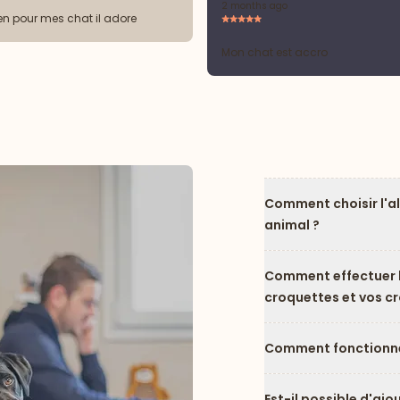
2 months ago
ien pour mes chat il adore
Mon chat est accro
Comment choisir l'a
animal ?
Comment effectuer l
croquettes et vos c
Comment fonctionne
Est-il possible d'ajo