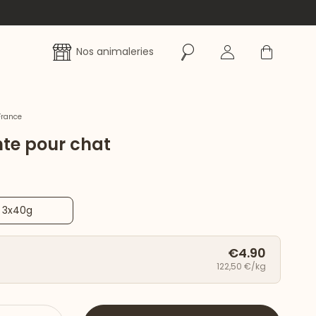
Rechercher
Se connecter
Panier
Nos animaleries
France
nte pour chat
3x40g
€4.90
122,50 €/kg