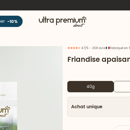
Accueil
ner
-10%
4.7/5 - 258 avis
Fabriqué en 
Friandise apaisa
40g
Achat unique