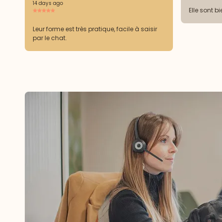
14 days ago
Elle sont b
Leur forme est très pratique, facile à saisir
par le chat.