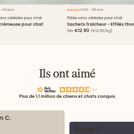
 - 64 avis
4.3/5 - 69 avis
N
sans céréales pour chat
Pâtée sans céréales pour chat
 crémeuse pour chat
Sachets fraîcheur - Effilés tho
cabillaud en sauce
€12.90
Dès
(€12.65/kg)
Ils ont aimé
Plus de 1,1 million de chiens et chats conquis
n C.
Rachel S.