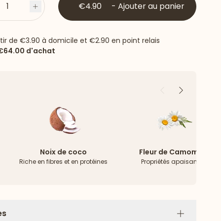
1
€4.90
-
Ajouter au panier
s
Plus
rtir de
€3.90
à domicile et
€2.90
en point relais
€64.00
d'achat
Précédent
Suivant
Noix de coco
Fleur de Camomille
Riche en fibres et en protéines
Propriétés apaisantes
es