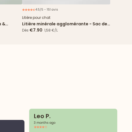
4.5/5 - 151 avis
ouveau
Litière pour chat
n &
Litière minérale agglomérante - Sac de
5L
€7.90
Dès
1,58 €/L
Leo P.
3 months ago
M