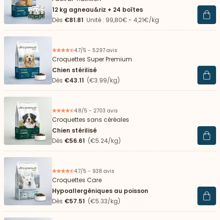
12 kg agneau&riz + 24 boîtes
Voir 
Dès
€81.81
Unité : 99,80€ - 4,21€/kg
4.7/5 - 5297 avis
Croquettes Super Premium
Chien stérilisé
Voir 
Dès
€43.11
(€3.99/kg)
4.8/5 - 2703 avis
Croquettes sans céréales
Chien stérilisé
Voir 
Dès
€56.61
(€5.24/kg)
4.7/5 - 938 avis
Croquettes Care
Hypoallergéniques au poisson
Voir 
Dès
€57.51
(€5.33/kg)