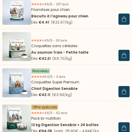
4.5/5 - 237 avis
Friandises pour chien
Biscuits à l'agneau pour chien
Voir 
Dès
€4.41
(€32.67/kg)
4.5/5 - 30 avis
Croquettes sans céréales
Au saumon frais - Petite taille
Voir 
Dès
€42.21
(€6.70/kg)
Nouveau
5.0/5 - 3 avis
Croquettes Super Premium
Chiot Digestion Sensible
Voir 
Dès
€43.11
(€3.99/kg)
Offre spéciale
4.6/5 - 92 avis
Pack bi-nutrition
12 kg Digestion Sensible + 24 boîtes
Voir 
Dès
€94.05
Unité : 115,80€ - 4,84€/kg