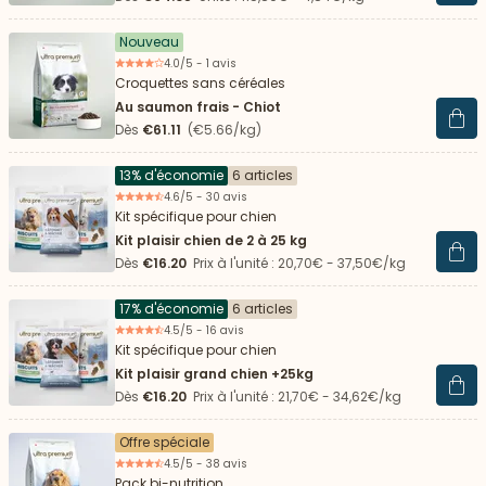
Nouveau
4.0/5 - 1 avis
Croquettes sans céréales
Au saumon frais - Chiot
Voir 
Dès
€61.11
(€5.66/kg)
13% d'économie
6 articles
4.6/5 - 30 avis
Kit spécifique pour chien
Kit plaisir chien de 2 à 25 kg
Voir 
Dès
€16.20
Prix à l'unité : 20,70€ - 37,50€/kg
17% d'économie
6 articles
4.5/5 - 16 avis
Kit spécifique pour chien
Kit plaisir grand chien +25kg
Voir 
Dès
€16.20
Prix à l'unité : 21,70€ - 34,62€/kg
Offre spéciale
4.5/5 - 38 avis
Pack bi-nutrition