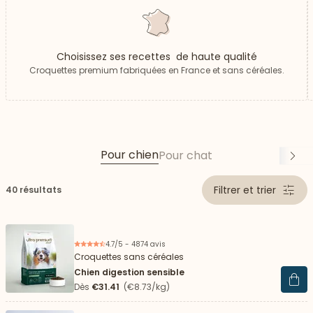
Choisissez ses recettes de haute qualité
Croquettes premium fabriquées en France et sans céréales.
Pour chien
Pour chat
Su
Filtrer et trier
40 résultats
 vers le bas
4.7/5 - 4874 avis
Croquettes sans céréales
Chien digestion sensible
Voir 
Dès
€31.41
(€8.73/kg)