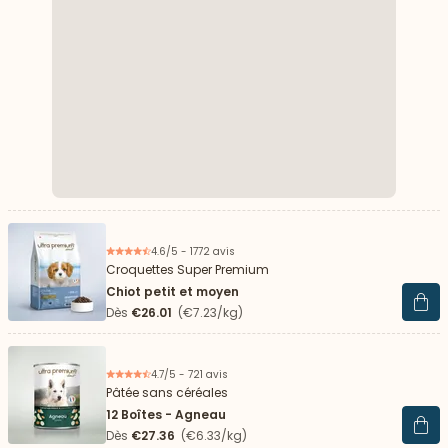
4.6/5 - 1772 avis
Croquettes Super Premium
Chiot petit et moyen
Voir 
Dès
€26.01
(€7.23/kg)
4.7/5 - 721 avis
Pâtée sans céréales
12 Boîtes - Agneau
Voir 
Dès
€27.36
(€6.33/kg)