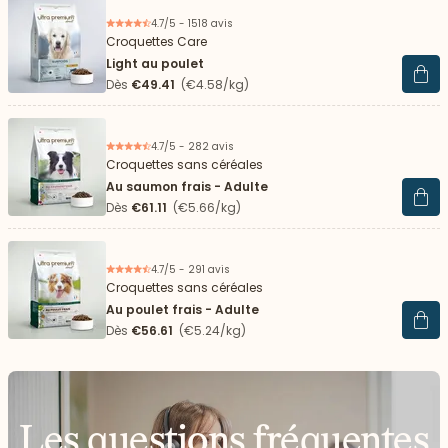
4.7/5 - 1518 avis
Croquettes Care
Light au poulet
Voir 
Dès
€49.41
(€4.58/kg)
4.7/5 - 282 avis
Croquettes sans céréales
Au saumon frais - Adulte
Voir 
Dès
€61.11
(€5.66/kg)
4.7/5 - 291 avis
Croquettes sans céréales
Au poulet frais - Adulte
Voir 
Dès
€56.61
(€5.24/kg)
Les questions fréquentes