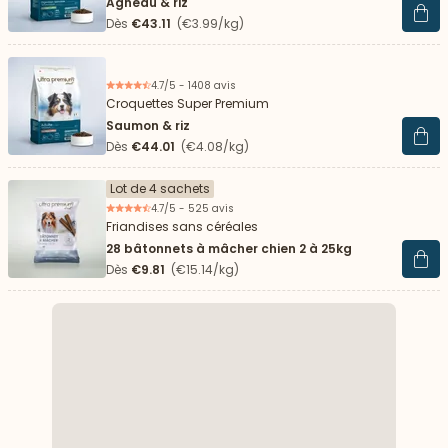
Agneau & riz
Voir 
Dès
€43.11
(€3.99/kg)
4.7/5 - 1408 avis
Croquettes Super Premium
Saumon & riz
Voir 
Dès
€44.01
(€4.08/kg)
Lot de 4 sachets
4.7/5 - 525 avis
Friandises sans céréales
28 bâtonnets à mâcher chien 2 à 25kg
Voir 
Dès
€9.81
(€15.14/kg)