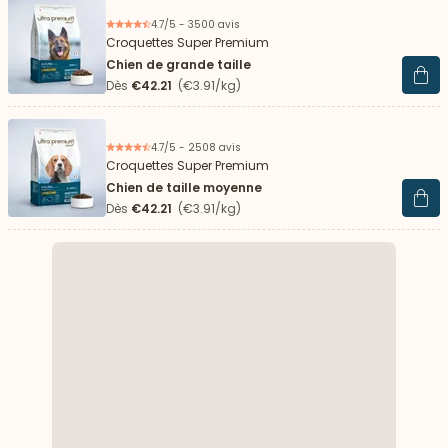
4.7/5 - 3500 avis
Croquettes Super Premium
Chien de grande taille
Voir 
Dès
€42.21
(€3.91/kg)
4.7/5 - 2508 avis
Croquettes Super Premium
Chien de taille moyenne
Voir 
Dès
€42.21
(€3.91/kg)