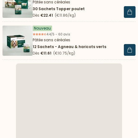
Pâtée sans céréales
30 Sachets Topper poulet
Voir 
Dès
€22.41
(€11.86/kg)
Nouveau
4.4/5 - 60 avis
Pâtée sans céréales
12 Sachets - Agneau & haricots verts
Voir 
Dès
€11.61
(€10.75/kg)