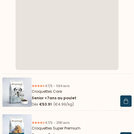
4.7/5 - 564 avis
Croquettes Care
Senior +7ans au poulet
Voir 
Dès
€53.91
(€4.99/kg)
4.7/5 - 2181 avis
Croquettes Super Premium