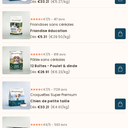
Voir 
Dès
€33.21
(€5.27/kg)
4.7/5 - 417 avis
Friandises sans céréales
Friandise éducation
Voir 
Dès
€5.31
(€29.50/kg)
4.7/5 - 818 avis
Pâtée sans céréales
12 Boîtes - Poulet & dinde
Voir 
Dès
€26.91
(€6.23/kg)
4.7/5 - 1728 avis
Croquettes Super Premium
Chien de petite taille
Voir 
Dès
€33.21
(€4.61/kg)
4.6/5 - 563 avis