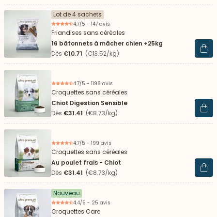
Lot de 4 sachets
4.7/5 - 147 avis
Friandises sans céréales
16 bâtonnets à mâcher chien +25kg
Voir 
Dès
€10.71
(€13.52/kg)
4.7/5 - 1198 avis
Croquettes sans céréales
Chiot Digestion Sensible
Voir 
Dès
€31.41
(€8.73/kg)
4.7/5 - 199 avis
Croquettes sans céréales
Au poulet frais - Chiot
Voir 
Dès
€31.41
(€8.73/kg)
Nouveau
4.4/5 - 25 avis
Croquettes Care