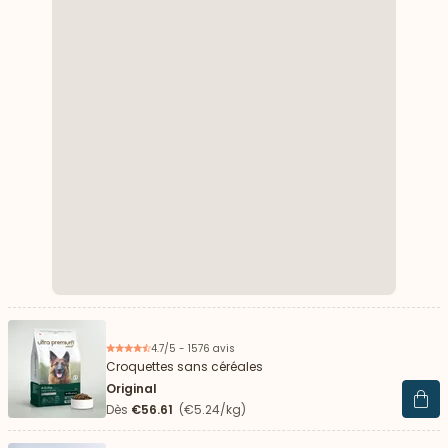
4.7/5 - 1576 avis
Croquettes sans céréales
Original
Voir 
Dès
€56.61
(€5.24/kg)