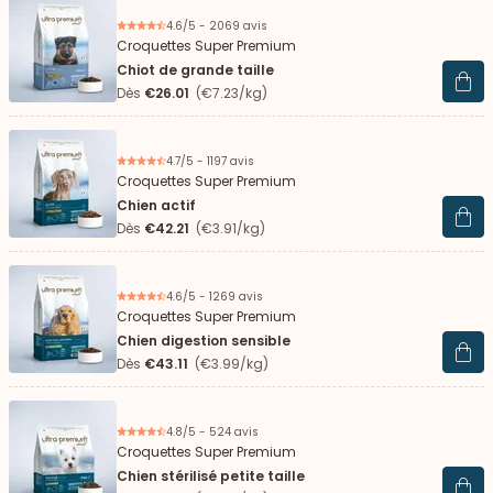
4.6/5 - 2069 avis
Croquettes Super Premium
Chiot de grande taille
Voir 
Dès
€26.01
(€7.23/kg)
4.7/5 - 1197 avis
Croquettes Super Premium
Chien actif
Voir 
Dès
€42.21
(€3.91/kg)
4.6/5 - 1269 avis
Croquettes Super Premium
Chien digestion sensible
Voir 
Dès
€43.11
(€3.99/kg)
4.8/5 - 524 avis
Croquettes Super Premium
Chien stérilisé petite taille