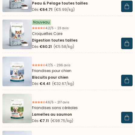
Peau & Pelage toutes tailles
Voir 
Dès
€64.71
(€5.99/kg)
Nouveau
4.2/5 - 23 avis
Croquettes Care
Digestion toutes tailles
Voir 
Dès
€60.21
(€5.58/kg)
4.7/5 - 296 avis
Friandises pour chien
Biscuits pour chien
Voir 
Dès
€4.41
(€32.67/kg)
4.6/5 - 217 avis
Friandises sans céréales
Lamelles au saumon
Voir 
Dès
€7.11
(€98.75/kg)