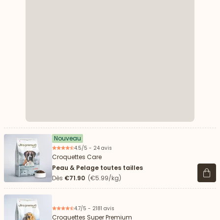
Nouveau
4.5/5 - 24 avis
Croquettes Care
Peau & Pelage toutes tailles
Voir 
Dès
€71.90
(€5.99/kg)
4.7/5 - 2181 avis
Croquettes Super Premium