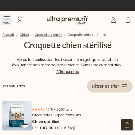
Se connecte
Panier
Menu
Rechercher
Accueil
Accueil
Chien
Croquettes chien
Croquette chien stérilisé
Croquette chien stérilisé
Après la stérilisation, les besoins énergétiques du chien
évoluent et son métabolisme ralentit. Sans une alimentation
adaptée, il peut plus facilement prendre du poids. Nos
Afficher plus
croquettes pour chien stérilisé sont spécialement formulées
pour aider votre petit compagnon à maintenir un poids de
Filtrer et trier
12 résultats
forme tout en lui apportant tous les nutriments essentiels à
son bien-être.
4.7/5 - 5293 avis
Croquettes Super Premium
Chien stérilisé
Voir 
Dès
€47.90
(€3.99/kg)