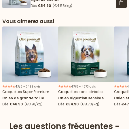
Voir 
Dès
€54.90
(€4.58/kg)
Vous aimerez aussi
4.7/5 - 3499 avis
4.7/5 - 4873 avis
4
Croquettes Super Premium
Croquettes sans céréales
Croquet
Chien de grande taille
Chien digestion sensible
Chien st
Dès
€46.90
(€3.91/kg)
Dès
€34.90
(€8.73/kg)
Dès
€47
Les questions fréquentes -