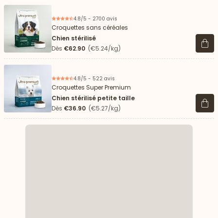
4.8/5 - 2700 avis
Croquettes sans céréales
Chien stérilisé
Voir 
Dès
€62.90
(€5.24/kg)
4.8/5 - 522 avis
Croquettes Super Premium
Chien stérilisé petite taille
Voir 
Dès
€36.90
(€5.27/kg)
 vers le bas