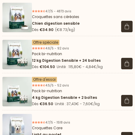
4.7/5 - 4873 avis
Croquettes sans céréales
Chien digestion sensible
Voir 
Dès
€34.90
(€8.73/kg)
Offre spéciale
4.6/5 - 92 avis
Pack bi-nutrition
12 kg Digestion Sensible + 24 boîtes
Voir 
Dès
€104.50
Unité : 115,80€ - 4,84€/kg
Offre d'essai
4.5/5 - 52 avis
Pack bi-nutrition
4 kg Digestion Sensible + 2 boîtes
Voir 
Dès
€36.50
Unité : 37,43€ - 7,60€/kg
4.7/5 - 1518 avis
Croquettes Care
Light au poulet