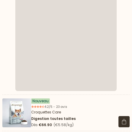
Nouveau
4.2/5 - 23 avis
Croquettes Care
Digestion toutes tailles
Voir 
Dès
€66.90
(€5.58/kg)