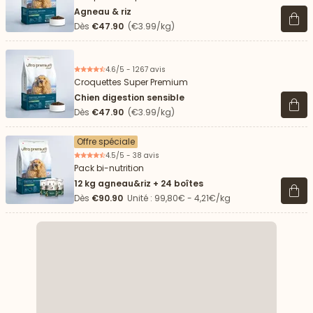
Agneau & riz
Voir 
Dès
€47.90
(€3.99/kg)
4.6/5 - 1267 avis
Croquettes Super Premium
Chien digestion sensible
Voir 
Dès
€47.90
(€3.99/kg)
Offre spéciale
4.5/5 - 38 avis
Pack bi-nutrition
12 kg agneau&riz + 24 boîtes
Voir 
Dès
€90.90
Unité : 99,80€ - 4,21€/kg