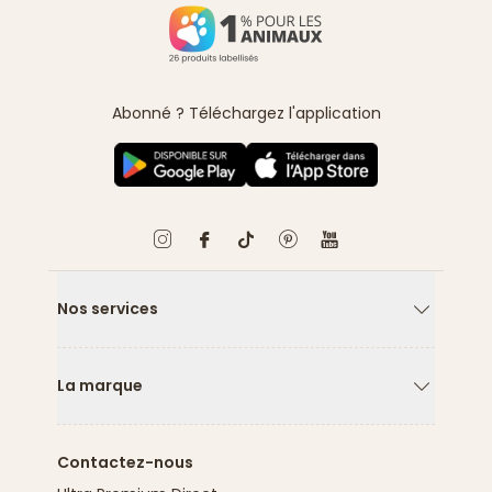
Abonné ? Téléchargez l'application
Nos services
Flèche ver
La marque
Flèche ver
Contactez-nous