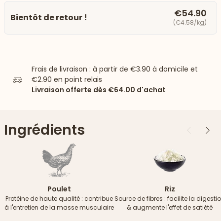
€54.90
Bientôt de retour !
(€4.58/kg)
Frais de livraison : à partir de
€3.90
à domicile et
€2.90
en point relais
Livraison offerte dès
€64.00
d'achat
Ingrédients
Précédent
Suiv
Poulet
Riz
Protéine de haute qualité : contribue
Source de fibres : facilite la digesti
à l'entretien de la masse musculaire
& augmente l'effet de satiété