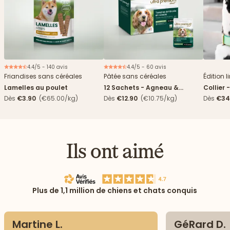
4.4/5 - 140 avis
4.4/5 - 60 avis
Nouveau
Friandises sans céréales
Pâtée sans céréales
Édition l
Lamelles au poulet
12 Sachets - Agneau &
Collier 
haricots verts
Dès
€3.90
(€65.00/kg)
Dès
€12.90
(€10.75/kg)
Dès
€34
Ils ont aimé
Plus de 1,1 million de chiens et chats conquis
Martine L.
GéRard D.