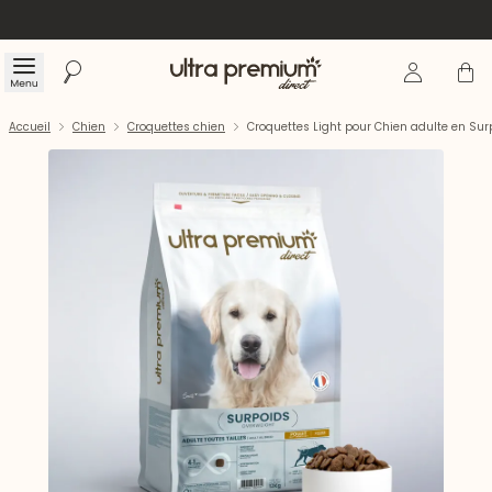
Se connecte
Panier
Menu
Rechercher
Accueil
Accueil
Chien
Croquettes chien
Croquettes Light pour Chien adulte en Surp