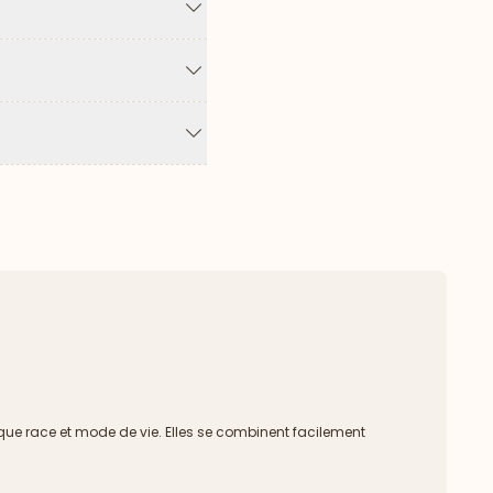
Flèche vers le bas
Flèche vers le bas
Flèche vers le bas
que race et mode de vie. Elles se combinent facilement