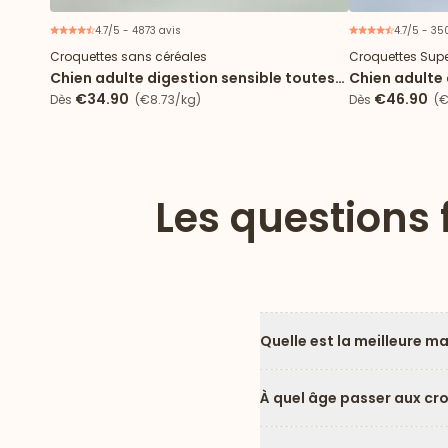
4.7/5 - 4873 avis
4.7/5 - 35
Croquettes sans céréales
Croquettes Sup
Chien adulte digestion sensible toutes
Chien adulte 
tailles
€34.90
€46.90
Dès
(€8.73/kg)
Dès
(€
Les questions 
Quelle est la meilleure m
À quel âge passer aux cr