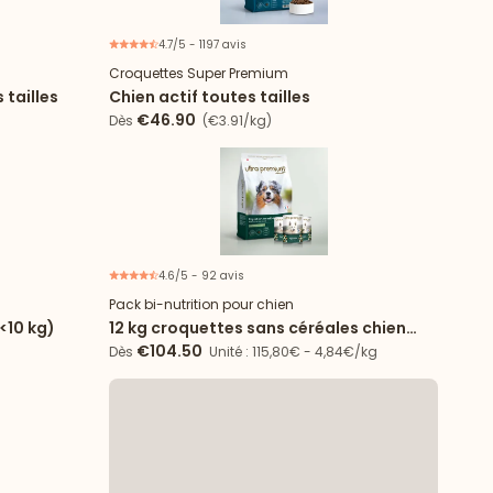
4.7/5 - 1197 avis
Croquettes Super Premium
 tailles
Chien actif toutes tailles
€46.90
Dès
(€3.91/kg)
4.6/5 - 92 avis
Offre spéciale
Pack bi-nutrition pour chien
(<10 kg)
12 kg croquettes sans céréales chien
Digestion Sensible + 24 boîtes agneau
€104.50
Dès
Unité : 115,80€ - 4,84€/kg