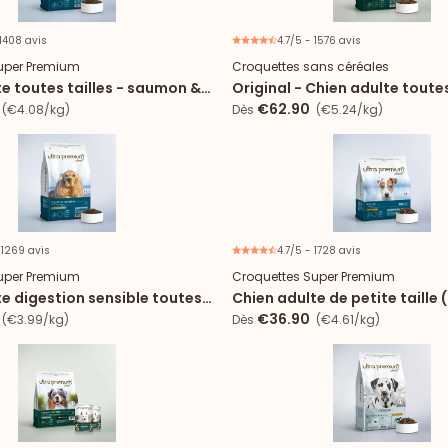
 1408 avis
4.7/5 - 1576 avis
uper Premium
Croquettes sans céréales
e toutes tailles - saumon &
Original - Chien adulte toutes
€62.90
(€4.08/kg)
Dès
(€5.24/kg)
 1269 avis
4.7/5 - 1728 avis
uper Premium
Croquettes Super Premium
e digestion sensible toutes
Chien adulte de petite taille 
€36.90
(€3.99/kg)
Dès
(€4.61/kg)