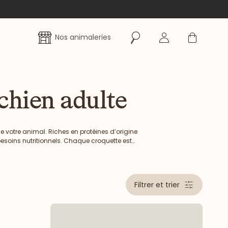
Rechercher
Se connecter
Panier
Nos animaleries
chien adulte
 votre animal. Riches en protéines d’origine
esoins nutritionnels. Chaque croquette est
 avec des ingrédients de haute qualité.
Filtrer et trier