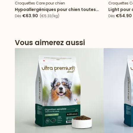
Croquettes Care pour chien
Croquettes C
Hypoallergéniques pour chien toutes
Light pour 
tailles au poisson
stérilisé/s
€63.90
€54.90
Dès
(€5.33/kg)
Dès
Vous aimerez aussi