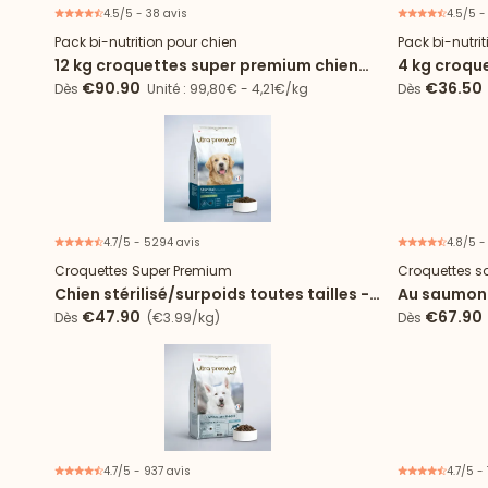
4.5/5 - 38 avis
4.5/5 -
Offre spéciale
Pack bi-nutrition pour chien
Pack bi-nutri
12 kg croquettes super premium chien
4 kg croqu
digestion sensible + 24 boîtes agneau
Digestion 
€90.90
€36.50
Dès
Unité : 99,80€ - 4,21€/kg
Dès
4.7/5 - 5294 avis
4.8/5 -
Croquettes Super Premium
Croquettes s
Chien stérilisé/surpoids toutes tailles -
Au saumon f
Light
€47.90
€67.90
Dès
(€3.99/kg)
Dès
4.7/5 - 937 avis
4.7/5 -