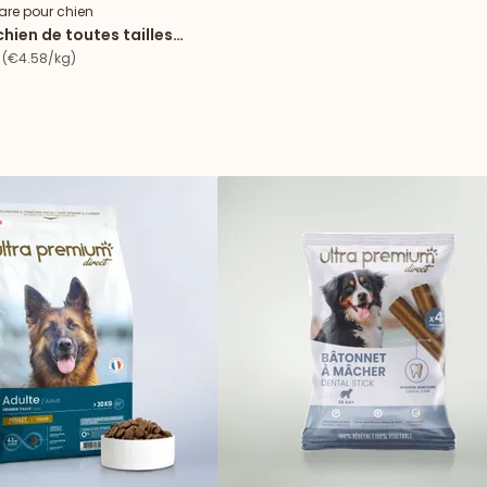
are pour chien
chien de toutes tailles
urpoids au poulet
(€4.58/kg)