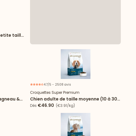
tite taille
4.7/5 - 2508 avis
Croquettes Super Premium
 agneau &
Chien adulte de taille moyenne (10 à 30
kg)
€46.90
Dès
(€3.91/kg)