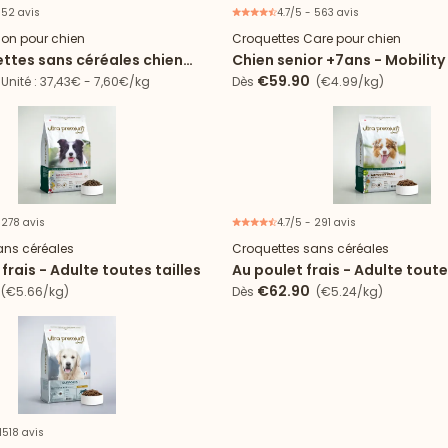
 52 avis
4.7/5 - 563 avis
Offre d'essai
tion pour chien
Croquettes Care pour chien
ettes sans céréales chien
Chien senior +7ans - Mobility
Sensible + 2 boîtes agneau
€59.90
Unité : 37,43€ - 7,60€/kg
Dès
(€4.99/kg)
 278 avis
4.7/5 - 291 avis
ans céréales
Croquettes sans céréales
rais - Adulte toutes tailles
Au poulet frais - Adulte toute
€62.90
(€5.66/kg)
Dès
(€5.24/kg)
 1518 avis