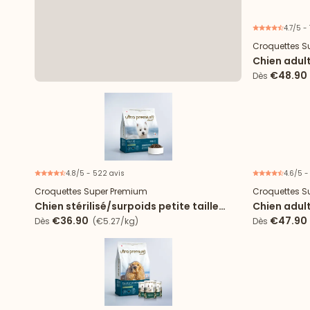
4.7/5 -
Croquettes S
Chien adult
riz
€48.90
Dès
4.8/5 - 522 avis
4.6/5 -
Croquettes Super Premium
Croquettes S
Chien stérilisé/surpoids petite taille
Chien adult
(<10kg) - Light
tailles
€36.90
€47.90
Dès
(€5.27/kg)
Dès