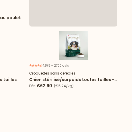
 au poulet
4.8/5 - 2700 avis
Croquettes sans céréales
s tailles
Chien stérilisé/surpoids toutes tailles -
croquettes Light
€62.90
Dès
(€5.24/kg)