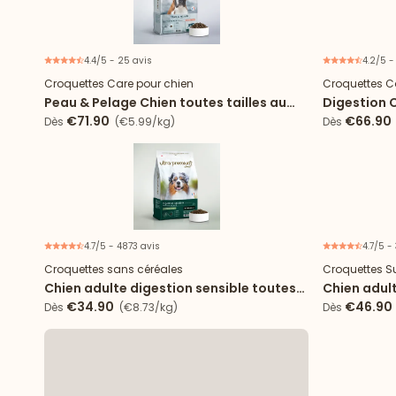
4.4/5 - 25 avis
4.2/5 -
Nouveau
Croquettes Care pour chien
Croquettes C
Peau & Pelage Chien toutes tailles au
Digestion C
saumon
€71.90
€66.90
Dès
(€5.99/kg)
Dès
4.7/5 - 4873 avis
4.7/5 -
Croquettes sans céréales
Croquettes S
Chien adulte digestion sensible toutes
Chien adult
tailles
€34.90
€46.90
Dès
(€8.73/kg)
Dès