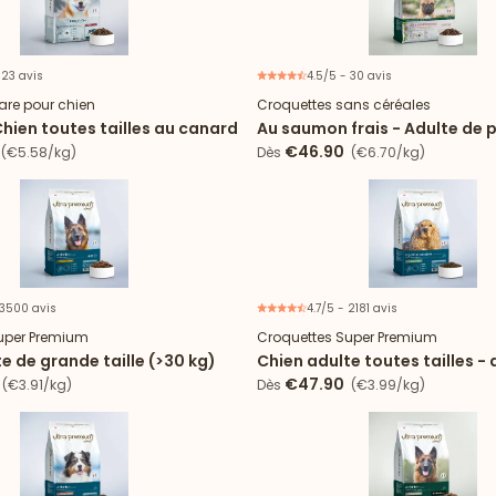
 23 avis
4.5/5 - 30 avis
Nouveau
are pour chien
Croquettes sans céréales
hien toutes tailles au canard
Au saumon frais - Adulte de pe
(<10kg)
€46.90
(€5.58/kg)
Dès
(€6.70/kg)
 3500 avis
4.7/5 - 2181 avis
uper Premium
Croquettes Super Premium
e de grande taille (>30 kg)
Chien adulte toutes tailles -
riz
€47.90
(€3.91/kg)
Dès
(€3.99/kg)