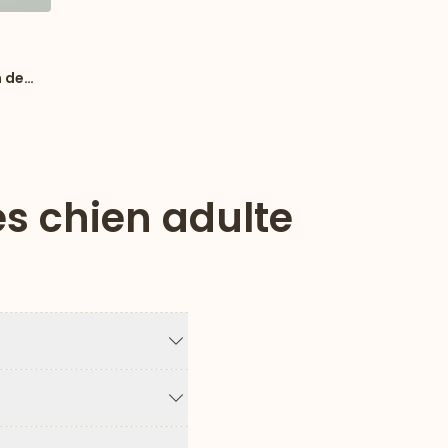
hets
n de
es chien adulte
Flèche vers le bas
Flèche vers le bas