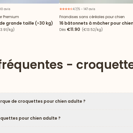
00 avis
4.7/5 - 147 avis
Lot de 4 sac
er Premium
Friandises sans céréales pour chien
de grande taille (>30 kg)
16 bâtonnets à mâcher pour chie
+25kg
€11.90
3.91/kg)
Dès
(€13.52/kg)
fréquentes - croquett
arque de croquettes pour chien adulte ?
oquettes pour chien adulte ?