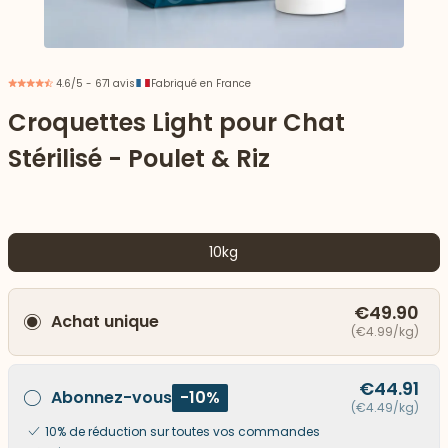
4.6/5 - 671 avis
Fabriqué en France
Croquettes Light pour Chat
Stérilisé - Poulet & Riz
10kg
€49.90
Achat unique
 vers le bas
(€4.99/kg)
€44.91
Abonnez-vous
-10%
(€4.49/kg)
10% de réduction sur toutes vos commandes