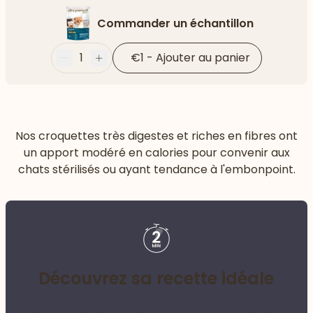
Commander un échantillon
1
€1
-
Ajouter au panier
Moins
Plus
Nos croquettes très digestes et riches en fibres ont
un apport modéré en calories pour convenir aux
chats stérilisés ou ayant tendance à l'embonpoint.
Découvrez sa recette idéale