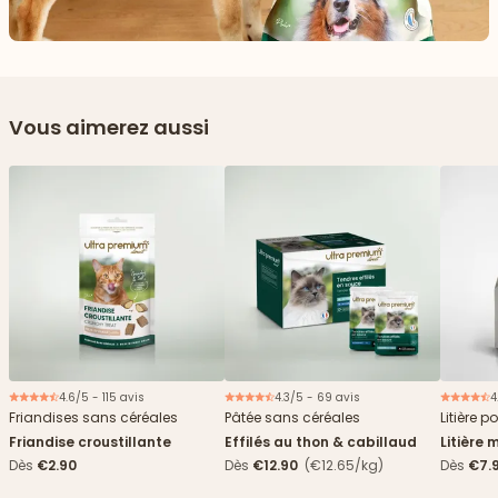
Vous aimerez aussi
4.6/5 - 115 avis
4.3/5 - 69 avis
4
Nouveau
Friandises sans céréales
Pâtée sans céréales
Litière p
Friandise croustillante
Effilés au thon & cabillaud
Litière 
agglomé
Dès
€2.90
Dès
€12.90
(€12.65/kg)
Dès
€7.