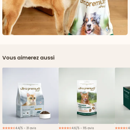
Vous aimerez aussi
4.4/5 - 31 avis
4.6/5 - 115 avis
4
Nouveau