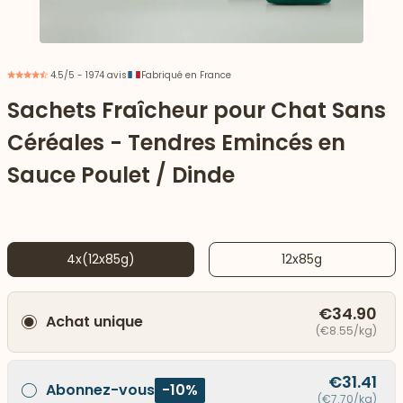
4.5/5 - 1974 avis
Fabriqué en France
Sachets Fraîcheur pour Chat Sans
Céréales - Tendres Emincés en
Sauce Poulet / Dinde
4x(12x85g)
12x85g
 vers le bas
€34.90
Achat unique
(€8.55/kg)
€31.41
Abonnez-vous
-10%
(€7.70/kg)