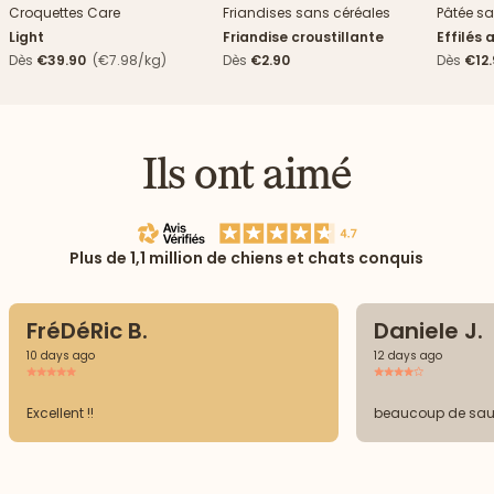
Croquettes Care
Friandises sans céréales
Pâtée sa
Light
Friandise croustillante
Effilés 
Dès
€39.90
(€7.98/kg)
Dès
€2.90
Dès
€12
Ils ont aimé
Plus de 1,1 million de chiens et chats conquis
FréDéRic B.
Daniele J.
10 days ago
12 days ago
Excellent !!
beaucoup de sa