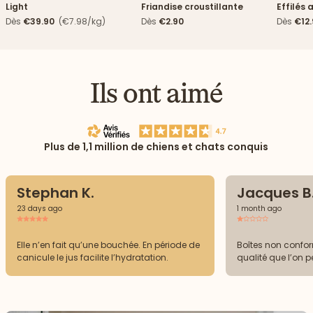
Light
Friandise croustillante
Effilés 
Dès
€39.90
(€7.98/kg)
Dès
€2.90
Dès
€12
Ils ont aimé
Plus de 1,1 million de chiens et chats conquis
Stephan K.
Jacques B
23 days ago
1 month ago
Elle n’en fait qu’une bouchée. En période de
Boîtes non confor
canicule le jus facilite l’hydratation.
qualité que l’on p