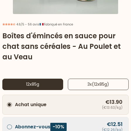
4.6/5 - 56 avis
Fabriqué en France
Boîtes d'émincés en sauce pour
chat sans céréales - Au Poulet et
au Veau
12x85g
3x(12x85g)
 vers le bas
€13.90
Achat unique
(€13.63/kg)
€12.51
Abonnez-vous
-10%
(€12.26/kg)