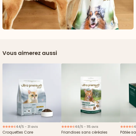
Vous aimerez aussi
4.4/5 - 31 avis
4.6/5 - 115 avis
4
Nouveau
Croquettes Care
Friandises sans céréales
Pâtée sa