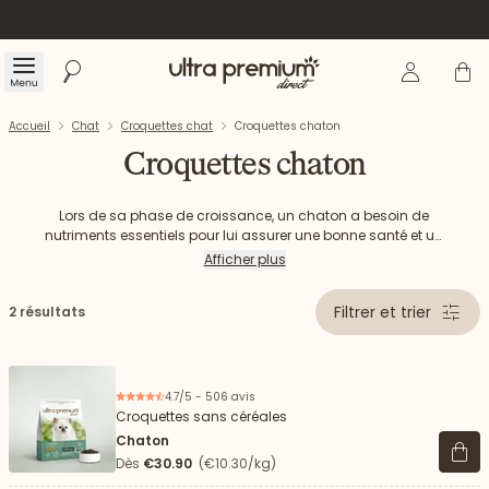
Se connecte
Panier
Menu
Rechercher
Accueil
Accueil
Chat
Croquettes chat
Croquettes chaton
Croquettes chaton
Lors de sa phase de croissance, un chaton a besoin de
nutriments essentiels pour lui assurer une bonne santé et un
bien-être optimal au cours de sa vie. Chez Ultra Premium
Afficher plus
Direct, nous vous proposons des croquettes pour chaton
adaptées aux besoins des jeunes chats. Avec un maximum
Filtrer et trier
2 résultats
d'ingrédients d'origine animale et fabriquées sans céréales,
nos croquettes respectent leur nature carnivore afin de leur
offrir un bon départ dans la vie.
4.7/5 - 506 avis
Croquettes sans céréales
Chaton
Voir 
Dès
€30.90
(€10.30/kg)