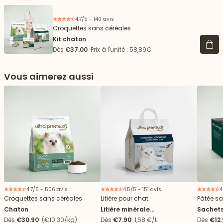
4.7/5 - 140 avis
Croquettes sans céréales
Kit chaton
Voir 
Dès
€37.00
Prix à l'unité : 58,89€
Vous aimerez aussi
 vers le bas
4.7/5 - 506 avis
4.5/5 - 151 avis
4
Croquettes sans céréales
Litière pour chat
Pâtée sa
Chaton
Litière minérale
Sachets
agglomérante - 5L
Dès
€30.90
(€10.30/kg)
Dès
€7.90
1,58 €/L
Dès
€12