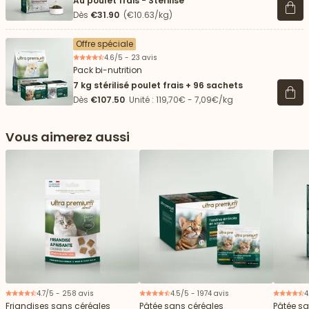
Au poulet frais - Stérilisé
Voir 
Dès
€31.90
(€10.63/kg)
Offre spéciale
4.6/5 - 23 avis
Pack bi-nutrition
7 kg stérilisé poulet frais + 96 sachets
Voir 
Dès
€107.50
Unité : 119,70€ - 7,09€/kg
Vous aimerez aussi
 vers le bas
4.7/5 - 258 avis
4.5/5 - 1974 avis
4
Friandises sans céréales
Pâtée sans céréales
Pâtée sa