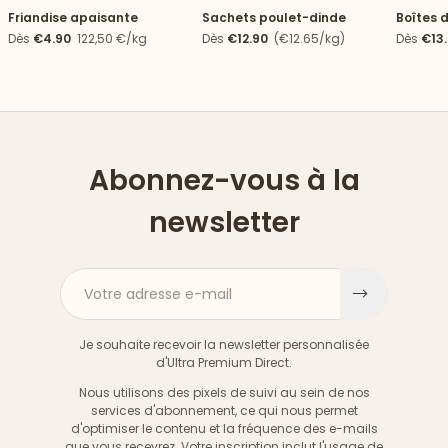
Friandise apaisante
Sachets poulet-dinde
Boîtes 
Dès
€4.90
122,50 €/kg
Dès
€12.90
(€12.65/kg)
Dès
€13
Abonnez-vous à la
newsletter
Votre adresse e-mail
S'inscri
Je souhaite recevoir la newsletter personnalisée
d'Ultra Premium Direct.
Nous utilisons des pixels de suivi au sein de nos
services d'abonnement, ce qui nous permet
d'optimiser le contenu et la fréquence des e-mails
que vous recevrez. Votre inscription inclut l'usage de