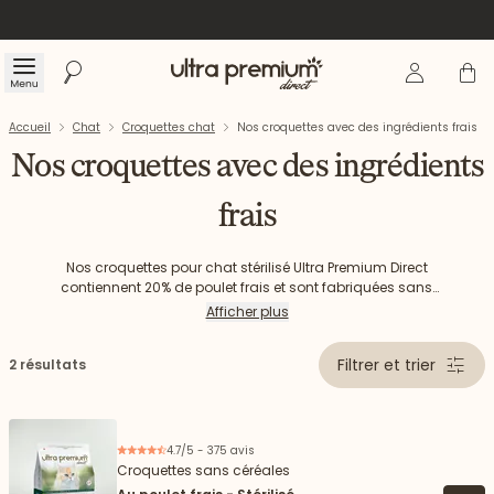
Se connecte
Panier
Menu
Rechercher
Accueil
Accueil
Chat
Croquettes chat
Nos croquettes avec des ingrédients frais
Nos croquettes avec des ingrédients
frais
Nos croquettes pour chat stérilisé Ultra Premium Direct
contiennent 20% de poulet frais et sont fabriquées sans
céréales, en accord avec le régime carnivore de tous les
Afficher plus
chats. Elles possèdent une teneur en matières grasses
équilibrée pour aider à maintenir le poids de forme de votre
Filtrer et trier
2 résultats
chat.
4.7/5 - 375 avis
Croquettes sans céréales