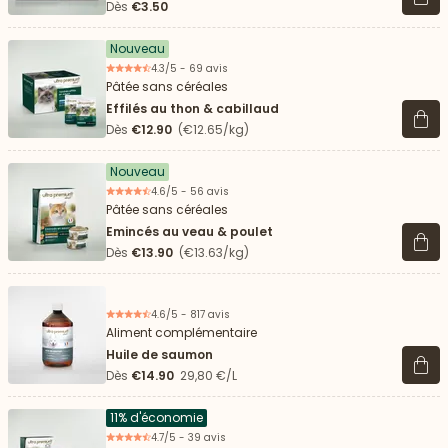
Voir 
Dès
€3.50
Nouveau
4.3/5 - 69 avis
Pâtée sans céréales
Effilés au thon & cabillaud
Voir 
Dès
€12.90
(€12.65/kg)
Nouveau
4.6/5 - 56 avis
Pâtée sans céréales
Emincés au veau & poulet
Voir 
Dès
€13.90
(€13.63/kg)
4.6/5 - 817 avis
Aliment complémentaire
Huile de saumon
Voir 
Dès
€14.90
29,80 €/L
11% d'économie
4.7/5 - 39 avis