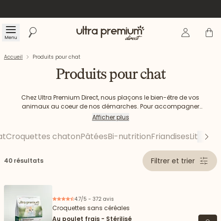
Se connecte
Panier
Menu
Rechercher
Accueil
Accueil
Produits pour chat
Produits pour chat
Chez Ultra Premium Direct, nous plaçons le bien-être de vos
animaux au coeur de nos démarches. Pour accompagner
vos petits félins tout au long de leur vie, nous proposons des
Afficher plus
produits adaptés à leur nature et à leurs besoins spécifiques
: des croquettes fabriquées sans céréales ou à faible teneur
at
Croquettes chaton
Pâtées
Bi-nutrition
Friandises
Litières
H
Su
en céréales, des pâtées riches en ingrédients d'origine
animale, des friandises de haute qualité, des aliments
complémentaires, une litière 100% végétale, des jouets pour
Filtrer et trier
40 résultats
partager des heures de complicité et des produits de soin.
Découvrez tous nos produits pour chat.
4.7/5 - 372 avis
Croquettes sans céréales
Au poulet frais - Stérilisé