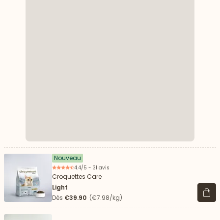
Nouveau
4.4/5 - 31 avis
Croquettes Care
Light
Voir 
Dès
€39.90
(€7.98/kg)