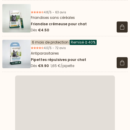
4.8/5 - 63 avis
Friandises sans céréales
Friandise crémeuse pour chat
Voir 
Dès
€4.50
6 mois de protection
Remisé à 40%
4.0/5 - 72 avis
Antiparasitaires
Pipettes répulsives pour chat
Voir 
Dès
€9.90
1,65 €/pipette