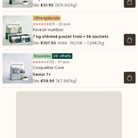
Voir 
Dès
€31.90
(€10.63/kg)
Offre spéciale
4.6/5 - 23 avis
Pack bi-nutrition
7 kg stérilisé poulet frais + 96 sachets
Voir 
Dès
€107.50
Unité : 119,70€ - 7,09€/kg
Nouveau
2€ offerts
4.7/5 - 57 avis
Croquettes Care
Senior 7+
Voir 
Dès
€39.90
(€7.98/kg)
 vers le bas