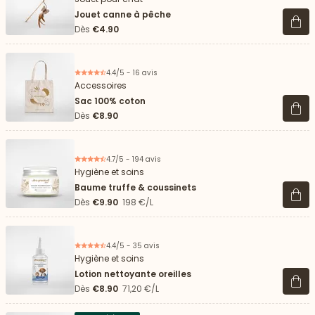
Jouet canne à pêche
Voir 
Dès
€4.90
4.4/5 - 16 avis
Accessoires
Sac 100% coton
Voir 
Dès
€8.90
4.7/5 - 194 avis
Hygiène et soins
Baume truffe & coussinets
Voir 
Dès
€9.90
198 €/L
4.4/5 - 35 avis
Hygiène et soins
Lotion nettoyante oreilles
Voir 
Dès
€8.90
71,20 €/L