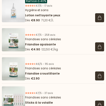
Remisé à 40%
4.7/5 - 17 avis
Hygiène et soins
Lotion nettoyante yeux
Voir 
Dès
€8.90
71,20 €/L
4.7/5 - 258 avis
Friandises sans céréales
Friandise apaisante
Voir 
Dès
€4.90
122,50 €/kg
4.6/5 - 115 avis
Friandises sans céréales
Friandise croustillante
Voir 
Dès
€2.90
4.7/5 - 37 avis
Friandises sans céréales
Sticks à la volaille