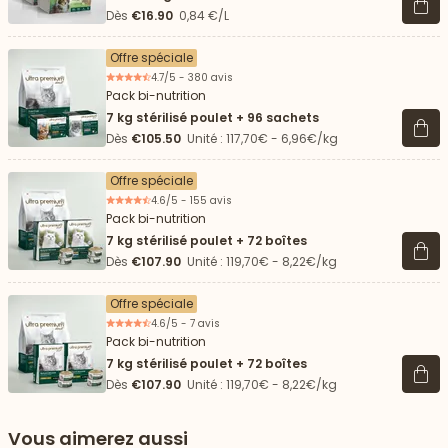
Voir 
Dès
€16.90
0,84 €/L
Offre spéciale
4.7/5 - 380 avis
Pack bi-nutrition
7 kg stérilisé poulet + 96 sachets
Voir 
Dès
€105.50
Unité : 117,70€ - 6,96€/kg
Offre spéciale
4.6/5 - 155 avis
Pack bi-nutrition
7 kg stérilisé poulet + 72 boîtes
Voir 
Dès
€107.90
Unité : 119,70€ - 8,22€/kg
Offre spéciale
4.6/5 - 7 avis
Pack bi-nutrition
7 kg stérilisé poulet + 72 boîtes
Voir 
Dès
€107.90
Unité : 119,70€ - 8,22€/kg
Vous aimerez aussi