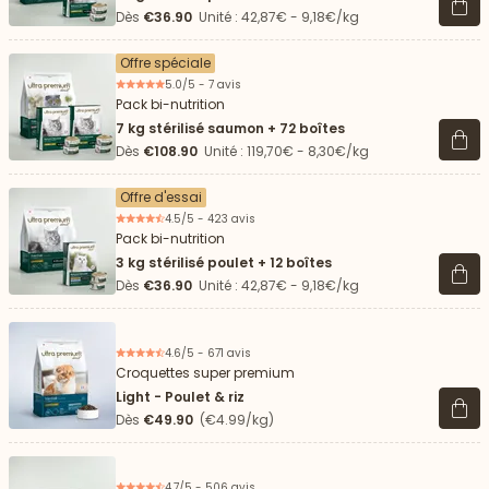
Voir 
Dès
€36.90
Unité : 42,87€ - 9,18€/kg
Offre spéciale
5.0/5 - 7 avis
Pack bi-nutrition
7 kg stérilisé saumon + 72 boîtes
Voir 
Dès
€108.90
Unité : 119,70€ - 8,30€/kg
Offre d'essai
4.5/5 - 423 avis
Pack bi-nutrition
3 kg stérilisé poulet + 12 boîtes
Voir 
Dès
€36.90
Unité : 42,87€ - 9,18€/kg
4.6/5 - 671 avis
Croquettes super premium
Light - Poulet & riz
Voir 
Dès
€49.90
(€4.99/kg)
4.7/5 - 506 avis