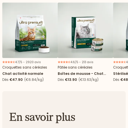
4.7/5 - 2920 avis
4.6/5 - 213 avis
4
Croquettes sans céréales
Pâtée sans céréales
Croquet
Chat activité normale
Boîtes de mousse - Chat
Stérili
stérilisé
Dès
€47.90
(€6.84/kg)
Dès
€13.90
(€13.63/kg)
Dès
€48
En savoir plus