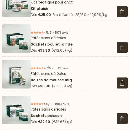
Kit spécifique pour chat
Kit plaisir
Voir 
Dès
€25.00
Prix à l'unité : 28,16€ - 12,02€/kg
4.5/5 - 1973 avis
Pâtée sans céréales
Sachets poulet-dinde
Voir 
Dès
€12.90
(€12.65/kg)
4.7/5 - 1549 avis
Pâtée sans céréales
Boîtes de mousse 85g
Voir 
Dès
€13.90
(€13.63/kg)
4.5/5 - 1903 avis
Pâtée sans céréales
Sachets poisson
Voir 
Dès
€12.90
(€12.65/kg)