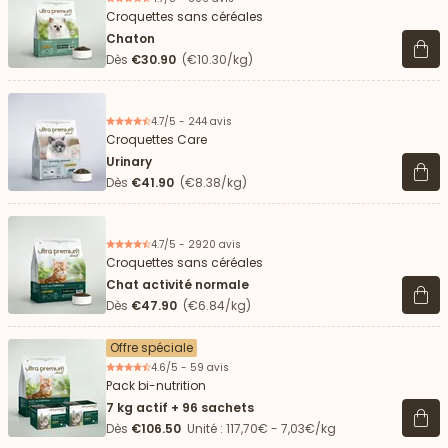
Croquettes sans céréales
Chaton
Voir 
Dès
€30.90
(€10.30/kg)
4.7/5 - 244 avis
Croquettes Care
Urinary
Voir 
Dès
€41.90
(€8.38/kg)
4.7/5 - 2920 avis
Croquettes sans céréales
Chat activité normale
Voir 
Dès
€47.90
(€6.84/kg)
Offre spéciale
4.6/5 - 59 avis
Pack bi-nutrition
7 kg actif + 96 sachets
Voir 
Dès
€106.50
Unité : 117,70€ - 7,03€/kg