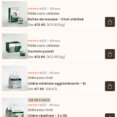
4.6/5 - 213 avis
Pâtée sans céréales
Boîtes de mousse - Chat stérilisé
Voir 
Dès
€13.90
(€13.63/kg)
4.5/5 - 614 avis
Pâtée sans céréales
Sachets poulet
Voir 
Dès
€12.90
(€12.65/kg)
4.5/5 - 151 avis
Litière pour chat
Litière minérale agglomérante - 5L
Voir 
Dès
€7.90
1,58 €/L
Lot de 2 sacs
4.3/5 - 471 avis
Litière pour chat
Litière végétale - 2 x 10L