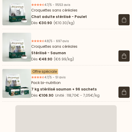
4.7/5 - 11553 avis
Croquettes sans céréales
Chat adulte stérilisé - Poulet
Voir 
Dès
€30.90
(€10.30/kg)
4.8/5 - 697 avis
Croquettes sans céréales
Stérilisé - Saumon
Voir 
Dès
€48.90
(€6.99/kg)
Offre spéciale
4.7/5 - 51 avis
Pack bi-nutrition
7 kg stérilisé saumon + 96 sachets
Voir 
Dès
€106.90
Unité : 118,70€ - 7,05€/kg