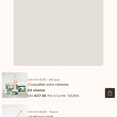
4.7/5 - 140 avis
Croquettes sans céréales
Kit chaton
Voir 
Dès
€37.00
Prix à l'unité : 58,89€
4.6/5 - 11 avis
Jouet pour chat