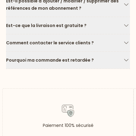
Est-il possible d'ajouter / modifier / supprimer des
références de mon abonnement ?
Flèc
Est-ce que la livraison est gratuite ?
Flèc
Comment contacter le service clients ?
Flèc
Pourquoi ma commande est retardée ?
Flèc
Paiement 100% sécurisé