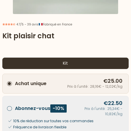
4.7/5 - 39 avis
Fabriqué en France
Kit plaisir chat
Kit
€25.00
Achat unique
Prix à l'unité : 28,16€ - 12,02€/kg
 vers le bas
€22.50
Abonnez-vous
-10%
Prix à l'unité : 25,34€ -
10,82€/kg
10% de réduction sur toutes vos commandes
Fréquence de livraison flexible