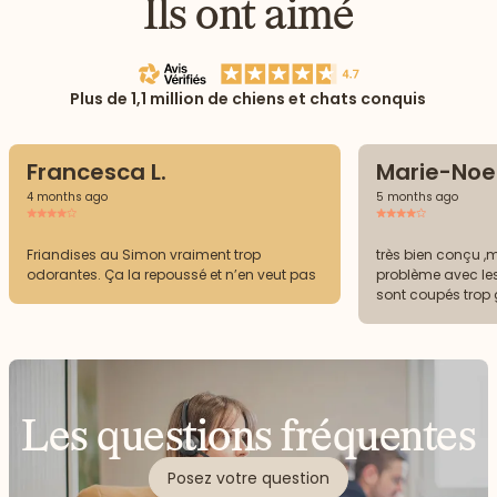
Ils ont aimé
Plus de 1,1 million de chiens et chats conquis
Francesca L.
Marie-Noel
4 months ago
5 months ago
Friandises au Simon vraiment trop
très bien conçu ,m
odorantes. Ça la repoussé et n’en veut pas
problème avec le
sont coupés trop
les apprécie pas 
boites et les fria
Les questions fréquentes
Posez votre question