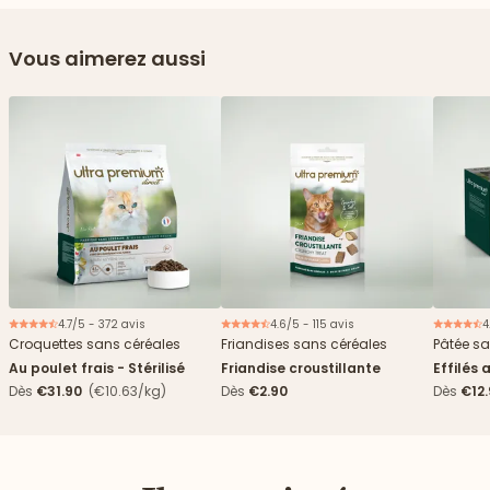
Vous aimerez aussi
4.7/5 - 372 avis
4.6/5 - 115 avis
4
Croquettes sans céréales
Friandises sans céréales
Pâtée sa
Au poulet frais - Stérilisé
Friandise croustillante
Effilés 
Dès
€31.90
(€10.63/kg)
Dès
€2.90
Dès
€12