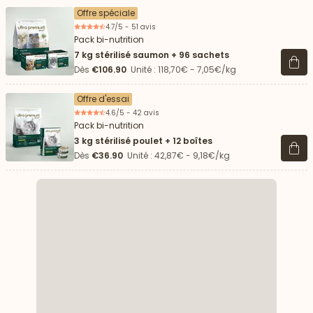
Offre spéciale
4.7/5 - 51 avis
Pack bi-nutrition
7 kg stérilisé saumon + 96 sachets
Voir 
Dès
€106.90
Unité : 118,70€ - 7,05€/kg
Offre d'essai
4.6/5 - 42 avis
Pack bi-nutrition
3 kg stérilisé poulet + 12 boîtes
Voir 
Dès
€36.90
Unité : 42,87€ - 9,18€/kg
 vers le bas