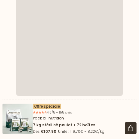
Offre spéciale
4.6/5 - 155 avis
Pack bi-nutrition
7 kg stérilisé poulet + 72 boîtes
Voir 
Dès
€107.90
Unité : 119,70€ - 8,22€/kg