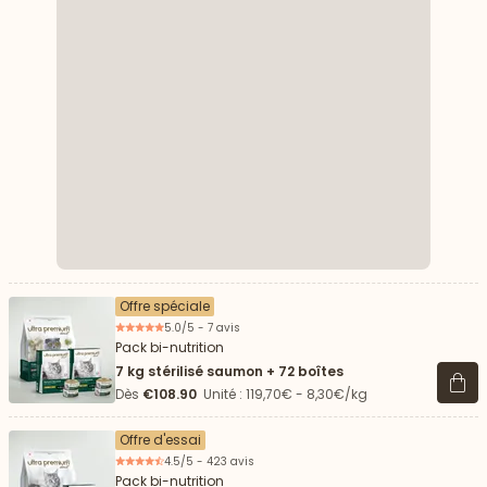
Offre spéciale
5.0/5 - 7 avis
Pack bi-nutrition
7 kg stérilisé saumon + 72 boîtes
Voir 
Dès
€108.90
Unité : 119,70€ - 8,30€/kg
Offre d'essai
4.5/5 - 423 avis
Pack bi-nutrition