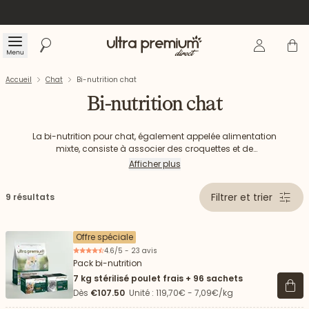
Se connecte
Panier
Menu
Rechercher
Accueil
Accueil
Chat
Bi-nutrition chat
Bi-nutrition chat
La bi-nutrition pour chat, également appelée alimentation
mixte, consiste à associer des croquettes et de
l’alimentation humide. Cette manière de nourrir votre chat a
Afficher plus
de nombreux avantages : favoriser l’hydratation, contribuer
à un système urinaire sain et varier les repas. Profitez dès
Filtrer et trier
9 résultats
maintenant de nos packs bi-nutrition afin d'offrir à votre petit
félin une alimentation de haute qualité et de lui faire plaisir
au quotidien.
Offre spéciale
4.6/5 - 23 avis
Pack bi-nutrition
7 kg stérilisé poulet frais + 96 sachets
Voir 
Dès
€107.50
Unité : 119,70€ - 7,09€/kg