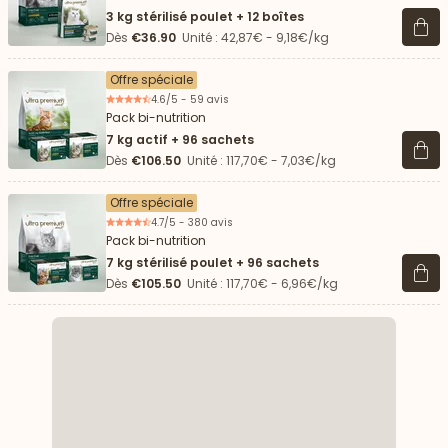
3 kg stérilisé poulet + 12 boîtes
Voir 
Dès
€36.90
Unité : 42,87€ - 9,18€/kg
Offre spéciale
4.6/5 - 59 avis
Pack bi-nutrition
7 kg actif + 96 sachets
Voir 
Dès
€106.50
Unité : 117,70€ - 7,03€/kg
Offre spéciale
4.7/5 - 380 avis
Pack bi-nutrition
7 kg stérilisé poulet + 96 sachets
Voir 
Dès
€105.50
Unité : 117,70€ - 6,96€/kg