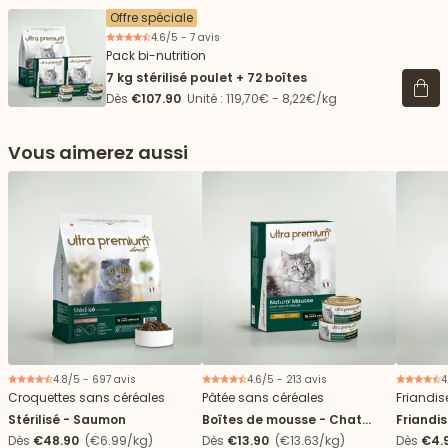
Offre spéciale
4.6/5 - 7 avis
Pack bi-nutrition
7 kg stérilisé poulet + 72 boîtes
Voir 
Dès
€107.90
Unité : 119,70€ - 8,22€/kg
Vous aimerez aussi
4.8/5 - 697 avis
4.6/5 - 213 avis
4
Croquettes sans céréales
Pâtée sans céréales
Friandis
Stérilisé - Saumon
Boîtes de mousse - Chat
Friandi
stérilisé
Dès
€48.90
(€6.99/kg)
Dès
€13.90
(€13.63/kg)
Dès
€4.