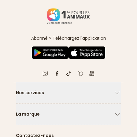
Abonné ? Téléchargez l'application
Nos services
Flèche ver
La marque
Flèche ver
Contactez-nous