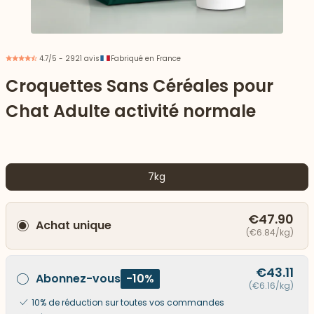
4.7/5 - 2921 avis
Fabriqué en France
Croquettes Sans Céréales pour
Chat Adulte activité normale
7kg
€47.90
Achat unique
 vers le bas
(€6.84/kg)
€43.11
Abonnez-vous
-10%
(€6.16/kg)
10% de réduction sur toutes vos commandes