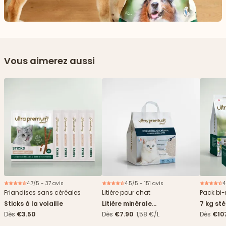
Vous aimerez aussi
4.7/5 - 37 avis
4.5/5 - 151 avis
4
Friandises sans céréales
Litière pour chat
Pack bi-
Sticks à la volaille
Litière minérale
7 kg sté
agglomérante - 5L
sachet
Dès
€3.50
Dès
€7.90
1,58 €/L
Dès
€10
7,09€/k