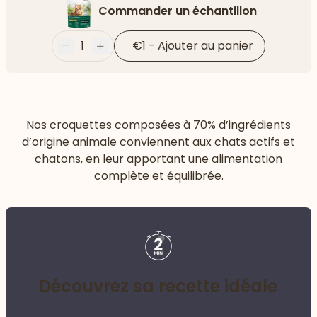
Commander un échantillon
1
€1
-
Ajouter au panier
Moins
Plus
Nos croquettes composées à 70% d’ingrédients
d’origine animale conviennent aux chats actifs et
chatons, en leur apportant une alimentation
complète et équilibrée.
Découvrez sa recette idéale