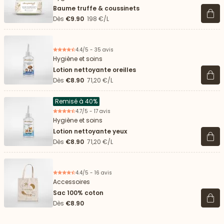
Baume truffe & coussinets
Voir 
Dès
€9.90
198 €/L
4.4/5 - 35 avis
Hygiène et soins
Lotion nettoyante oreilles
Voir 
Dès
€8.90
71,20 €/L
Remisé à 40%
4.7/5 - 17 avis
Hygiène et soins
Lotion nettoyante yeux
Voir 
Dès
€8.90
71,20 €/L
4.4/5 - 16 avis
Accessoires
Sac 100% coton
Voir 
Dès
€8.90