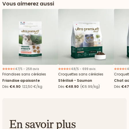
Vous aimerez aussi
4.7/5 - 258 avis
4.8/5 - 699 avis
4
Friandises sans céréales
Croquettes sans céréales
Croquet
Friandise apaisante
Stérilisé - Saumon
Chat ac
Dès
€4.90
122,50 €/kg
Dès
€48.90
(€6.99/kg)
Dès
€47
En savoir plus