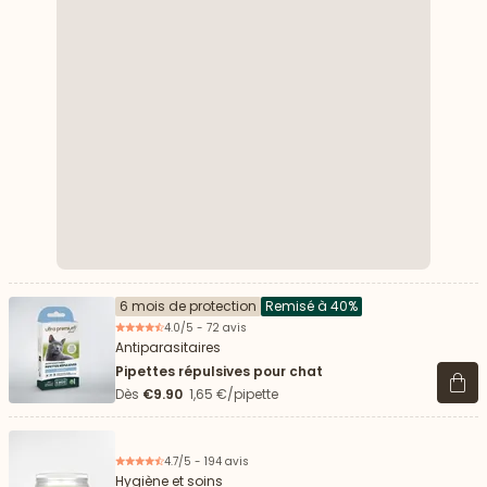
6 mois de protection
Remisé à 40%
4.0/5 - 72 avis
Antiparasitaires
Pipettes répulsives pour chat
Voir 
Dès
€9.90
1,65 €/pipette
4.7/5 - 194 avis
Hygiène et soins