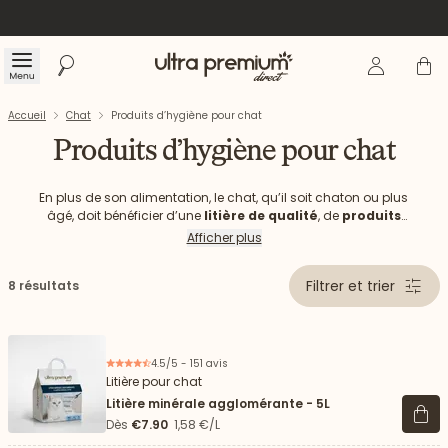
Se connecte
Panier
Menu
Rechercher
Accueil
Accueil
Chat
Produits d’hygiène pour chat
Produits d’hygiène pour chat
En plus de son alimentation, le chat, qu’il soit chaton ou plus
âgé, doit bénéficier d’une
litière de qualité
, de
produits
d’hygiène et d’accessoires adaptés
à son mode de vie
Afficher plus
et à ses besoins. Chez Ultra Premium Direct, nous plaçons le
bien-être et la santé des chats au cœur de notre
Filtrer et trier
8 résultats
fonctionnement. Il est essentiel d’analyser le comportement
de votre animal pour comprendre ses habitudes. Pour vous
aider à
prendre soin de vos animaux
jour après jour, nous
proposons différents produits : une litière végétale, un plaid
pour son confort ou encore un baume nourrissant.
4.5/5 - 151 avis
Litière pour chat
Litière minérale agglomérante - 5L
Voir 
Dès
€7.90
1,58 €/L