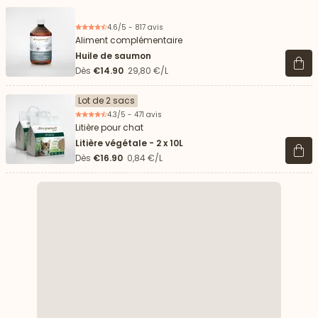
4.6/5 - 817 avis
Aliment complémentaire
Huile de saumon
Voir 
Dès
€14.90
29,80 €/L
Lot de 2 sacs
4.3/5 - 471 avis
Litière pour chat
Litière végétale - 2 x 10L
Voir 
Dès
€16.90
0,84 €/L
 vers le bas