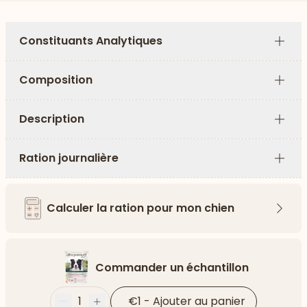
Constituants Analytiques
Plus
Composition
Plus
Description
Plus
Ration journalière
Plus
Calculer la ration pour mon chien
Flèch
Commander un échantillon
1
€1
-
Ajouter au panier