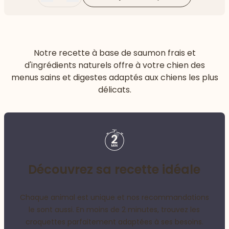
Moins
Plus
Notre recette à base de saumon frais et
d'ingrédients naturels offre à votre chien des
menus sains et digestes adaptés aux chiens les plus
délicats.
Découvrez sa recette idéale
Chaque animal est unique et nos recommandations
le sont aussi. En moins de 2 minutes, trouvez les
croquettes parfaitement adaptées à ses besoins.