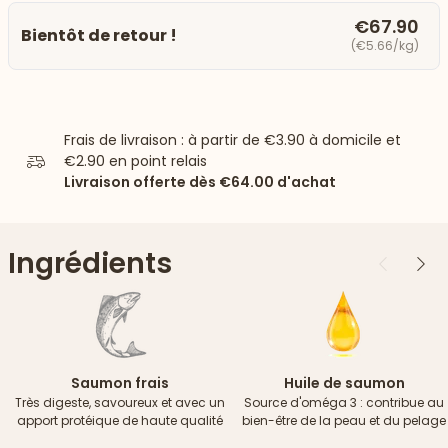
€67.90
Bientôt de retour !
(€5.66/kg)
Frais de livraison : à partir de
€3.90
à domicile et
€2.90
en point relais
Livraison offerte dès
€64.00
d'achat
Ingrédients
Précédent
Suiv
Saumon frais
Huile de saumon
Très digeste, savoureux et avec un
Source d'oméga 3 : contribue au
apport protéique de haute qualité
bien-être de la peau et du pelage