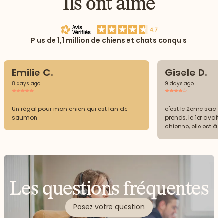
Ils ont aimé
Plus de 1,1 million de chiens et chats conquis
Emilie C.
Gisele D.
8 days ago
9 days ago
Un régal pour mon chien qui est fan de
c'est le 2eme sac
saumon
prends, le 1er ava
chienne, elle est 
recommence à se g
pellicules. Je met
donc je vais att
finir un 3eme sac p
effectivement ce p
Les questions fréquentes
Posez votre question