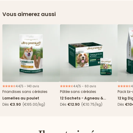
Vous aimerez aussi
4.4/5 - 140 avis
4.4/5 - 60 avis
4
Nouveau
Friandises sans céréales
Pâtée sans céréales
Pack bi-
Lamelles au poulet
12 Sachets - Agneau &
12 kg Di
haricots verts
boîtes
Dès
€3.90
(€65.00/kg)
Dès
€12.90
(€10.75/kg)
Dès
€10
4,84€/k