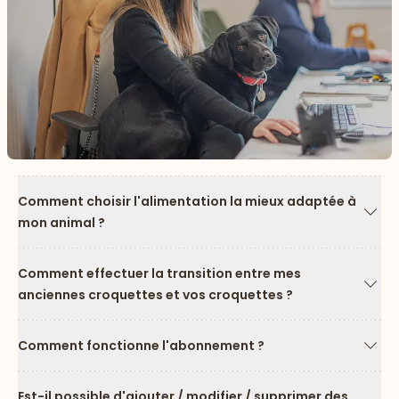
Comment choisir l'alimentation la mieux adaptée à
mon animal ?
Flèc
Comment effectuer la transition entre mes
anciennes croquettes et vos croquettes ?
Flèc
Comment fonctionne l'abonnement ?
Flèc
Est-il possible d'ajouter / modifier / supprimer des