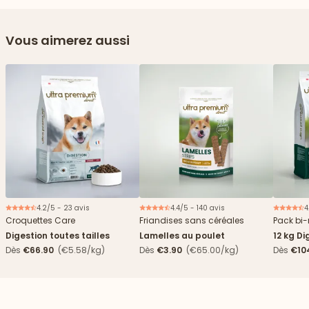
Vous aimerez aussi
4.2/5 - 23 avis
4.4/5 - 140 avis
4
Nouveau
Croquettes Care
Friandises sans céréales
Pack bi-
Digestion toutes tailles
Lamelles au poulet
12 kg Di
boîtes
Dès
€66.90
(€5.58/kg)
Dès
€3.90
(€65.00/kg)
Dès
€10
4,84€/k