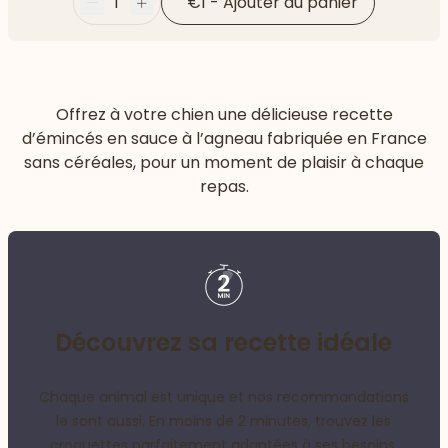
1
€1
-
Ajouter au panier
Moins
Plus
Offrez à votre chien une délicieuse recette
d’émincés en sauce à l’agneau fabriquée en France
sans céréales, pour un moment de plaisir à chaque
repas.
Découvrez sa recette idéale
Chaque animal est unique et nos recommandations
le sont aussi. En moins de 2 minutes, trouvez les
croquettes parfaitement adaptées à ses besoins.