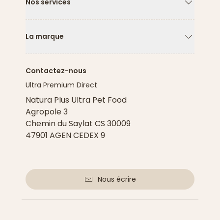
Nos services
Flèche ver
La marque
Flèche ver
Contactez-nous
Ultra Premium Direct
Natura Plus Ultra Pet Food
Agropole 3
Chemin du Saylat CS 30009
47901 AGEN CEDEX 9
Nous écrire