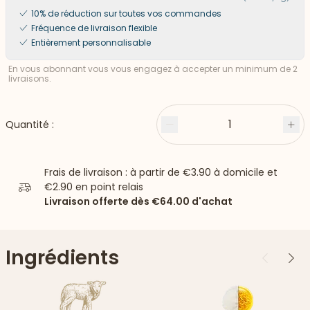
10% de réduction sur toutes vos commandes
Fréquence de livraison flexible
Entièrement personnalisable
En vous abonnant vous vous engagez à accepter un minimum de 2
livraisons.
1
Quantité :
Moins
Plu
Frais de livraison : à partir de
€3.90
à domicile et
€2.90
en point relais
Livraison offerte dès
€64.00
d'achat
Ingrédients
Précédent
Suiv