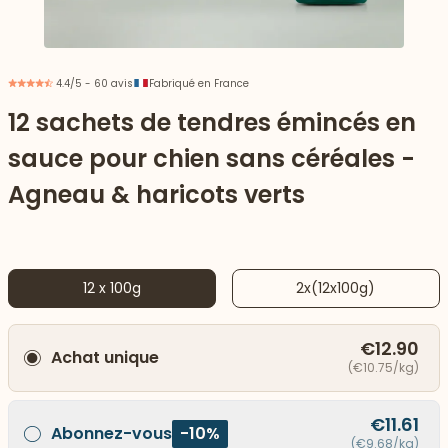
4.4/5 - 60 avis
Fabriqué en France
12 sachets de tendres émincés en
sauce pour chien sans céréales -
Agneau & haricots verts
12 x 100g
2x(12x100g)
 vers le bas
€12.90
Achat unique
(€10.75/kg)
€11.61
Abonnez-vous
-10%
(€9.68/kg)