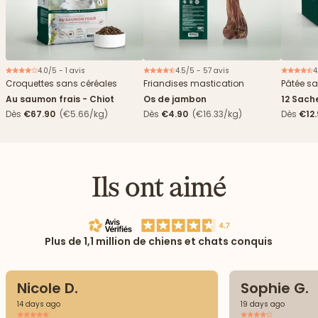
4.0/5 - 1 avis
4.5/5 - 57 avis
4
Nouveau
Croquettes sans céréales
Friandises mastication
Pâtée sa
Au saumon frais - Chiot
Os de jambon
12 Sach
haricots
Dès
€67.90
(€5.66/kg)
Dès
€4.90
(€16.33/kg)
Dès
€12
Ils ont aimé
Plus de 1,1 million de chiens et chats conquis
Nicole D.
Sophie G.
14 days ago
19 days ago