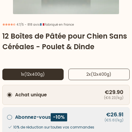
4.7/5 - 818 avis
Fabriqué en France
12 Boîtes de Pâtée pour Chien Sans
Céréales - Poulet & Dinde
1x(12x400g)
2x(12x400g)
€29.90
Achat unique
 vers le bas
(€6.23/kg)
€26.91
Abonnez-vous
-10%
(€5.61/kg)
10% de réduction sur toutes vos commandes