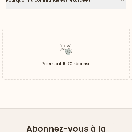
Pourquoi ma commande est retardée ?
Flèc
Paiement 100% sécurisé
Abonnez-vous à la