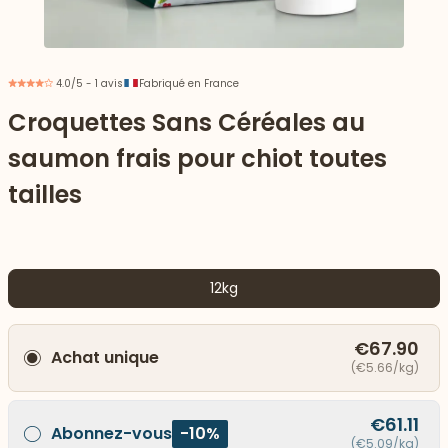
4.0/5 - 1 avis
Fabriqué en France
Croquettes Sans Céréales au
saumon frais pour chiot toutes
tailles
12kg
 vers le bas
€67.90
Achat unique
(€5.66/kg)
€61.11
Abonnez-vous
-10%
(€5.09/kg)