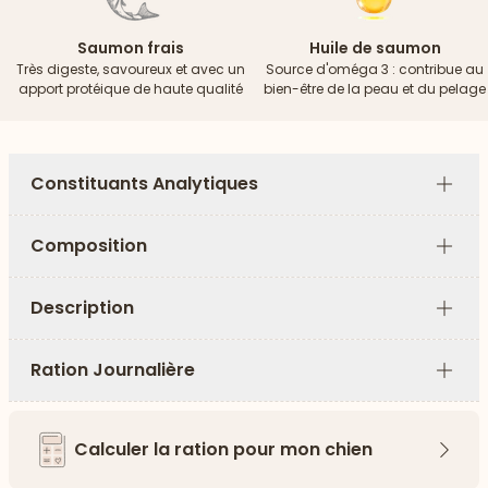
Saumon frais
Huile de saumon
Très digeste, savoureux et avec un
Source d'oméga 3 : contribue au
apport protéique de haute qualité
bien-être de la peau et du pelage
Constituants Analytiques
Plus
Composition
Plus
Description
Plus
Ration Journalière
Plus
Calculer la ration pour mon chien
Flèch