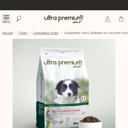
Se connecte
Panier
Menu
Rechercher
Accueil
Accueil
Chien
Croquettes chien
Croquettes Sans Céréales au saumon frais 