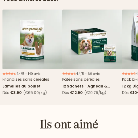
4.4/5 - 140 avis
4.4/5 - 60 avis
4
Nouveau
Friandises sans céréales
Pâtée sans céréales
Pack bi-
Lamelles au poulet
12 Sachets - Agneau &
12 kg Di
haricots verts
boîtes
Dès
€3.90
(€65.00/kg)
Dès
€12.90
(€10.75/kg)
Dès
€10
4,84€/k
Ils ont aimé