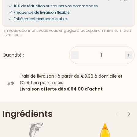
10% de réduction sur toutes vos commandes
Fréquence de livraison flexible
Entièrement personnalisable
En vous abonnant vous vous engagez à accepter un minimum de 2
livraisons.
1
Quantité :
Moins
Plu
Frais de livraison : à partir de
€3.90
à domicile et
€2.90
en point relais
Livraison offerte dès
€64.00
d'achat
Ingrédients
Précédent
Suiv