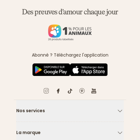
Des preuves d'amour chaque jour
Abonné ? Téléchargez l'application
Nos services
Flèche ver
La marque
Flèche ver