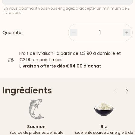
En vous abonnant vous vous engagez à accepter un minimum de 2
livraisons.
1
Quantité :
Moins
Plu
Frais de livraison : à partir de
€3.90
à domicile et
€2.90
en point relais
Livraison offerte dès
€64.00
d'achat
Ingrédients
Précédent
Suiv
Saumon
Riz
Source de protéines de haute
Excellente source d'énergie & de