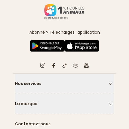
Abonné ? Téléchargez l'application
Nos services
Flèche ver
La marque
Flèche ver
Contactez-nous