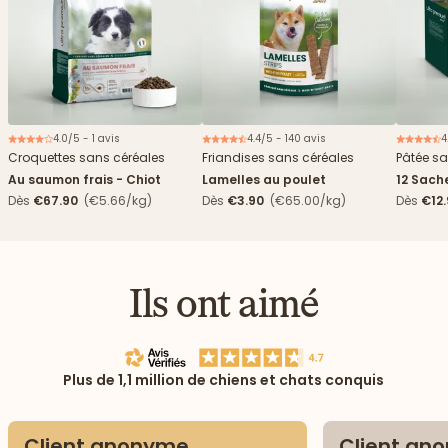
4.0/5 - 1 avis
4.4/5 - 140 avis
4
Nouveau
Croquettes sans céréales
Friandises sans céréales
Pâtée sa
Au saumon frais - Chiot
Lamelles au poulet
12 Sach
haricots
Dès
€67.90
(€5.66/kg)
Dès
€3.90
(€65.00/kg)
Dès
€12
Ils ont aimé
Plus de 1,1 million de chiens et chats conquis
Client anonyme
Client an