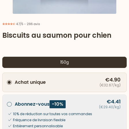
4.7/5 - 296 avis
Biscuits au saumon pour chien
150g
€4.90
Achat unique
(€32.67/kg)
 vers le bas
€4.41
Abonnez-vous
-10%
(€29.40/kg)
10% de réduction sur toutes vos commandes
Fréquence de livraison flexible
Entièrement personnalisable