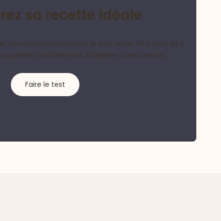
ez sa recette idéale
et nos recommandations le sont aussi. En moins de 2
croquettes parfaitement adaptées à ses besoins.
Faire le test