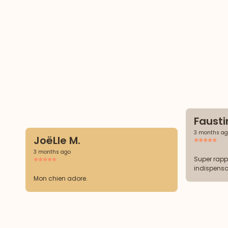
Fausti
3 months ag
JoëLle M.
3 months ago
Super rappo
indispensa
Mon chien adore.