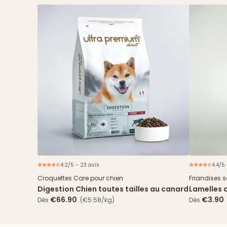
4.2/5 - 23 avis
4.4/5 
Nouveau
Croquettes Care pour chien
Friandises 
Digestion Chien toutes tailles au canard
Lamelles 
€66.90
€3.90
Dès
(€5.58/kg)
Dès