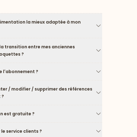
limentation la mieux adaptée à mon
Flèche vers le ba
a transition entre mes anciennes
roquettes ?
Flèche vers le ba
 l'abonnement ?
Flèche vers le ba
uter / modifier / supprimer des références
 ?
Flèche vers le ba
on est gratuite ?
Flèche vers le ba
e service clients ?