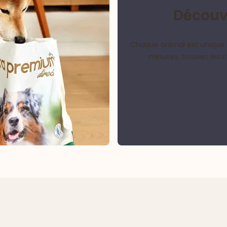
Découvr
Chaque animal est unique 
minutes, trouvez les 