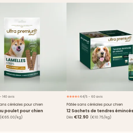
- 140 avis
4.4/5 - 60 avis
N
sans céréales pour chien
Pâtée sans céréales pour chien
au poulet pour chien
12 Sachets de tendres émincé
& haricots verts
€12.90
(€65.00/kg)
Dès
(€10.75/kg)