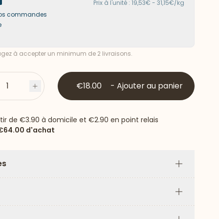
Prix à l'unité : 19,53€ - 31,15€/kg
s vos commandes
e
ez à accepter un minimum de 2 livraisons.
1
€18.00
-
Ajouter au panier
s
Plus
rtir de
€3.90
à domicile et
€2.90
en point relais
€64.00
d'achat
es
Plus
Plus