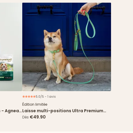
5.0/5 - 1 avis
ouveau
Édition limitée
s - Agneau
Laisse multi-positions Ultra Premium
Direct x Fidèle Paris - Édition limitée
€49.90
Dès