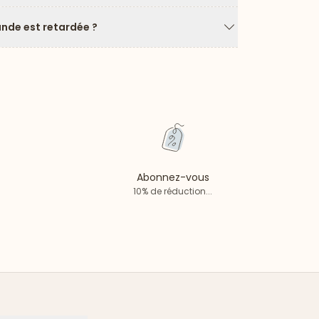
Flèche vers le ba
de est retardée ?
Flèche vers le ba
Abonnez-vous
10% de réduction...