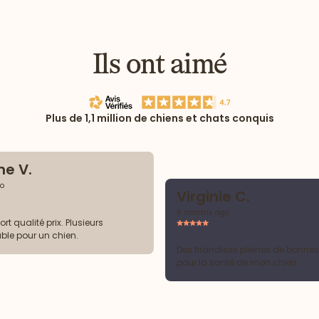
Ils ont aimé
Plus de 1,1 million de chiens et chats conquis
ne V.
o
Virginie C.
6 months ago
rt qualité prix. Plusieurs
ble pour un chien.
Des friandises pleines de bonne
pour la santé de mon chien