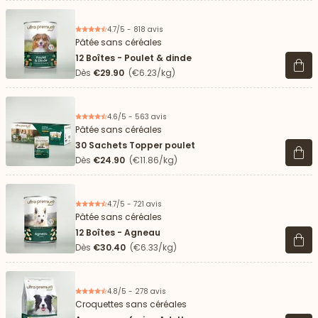
4.7/5 - 818 avis
Pâtée sans céréales
12 Boîtes - Poulet & dinde
Voir 
Dès
€29.90
(€6.23/kg)
4.6/5 - 563 avis
Pâtée sans céréales
30 Sachets Topper poulet
Voir 
Dès
€24.90
(€11.86/kg)
4.7/5 - 721 avis
Pâtée sans céréales
12 Boîtes - Agneau
Voir 
Dès
€30.40
(€6.33/kg)
4.8/5 - 278 avis
Croquettes sans céréales