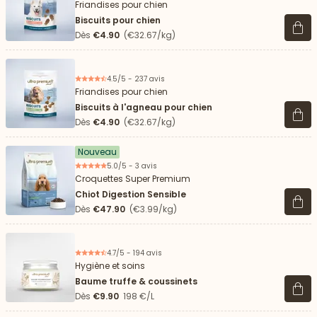
Friandises pour chien
Biscuits pour chien
Voir 
Dès
€4.90
(€32.67/kg)
4.5/5 - 237 avis
Friandises pour chien
Biscuits à l'agneau pour chien
Voir 
Dès
€4.90
(€32.67/kg)
Nouveau
5.0/5 - 3 avis
Croquettes Super Premium
Chiot Digestion Sensible
Voir 
Dès
€47.90
(€3.99/kg)
4.7/5 - 194 avis
Hygiène et soins
Baume truffe & coussinets
Voir 
Dès
€9.90
198 €/L