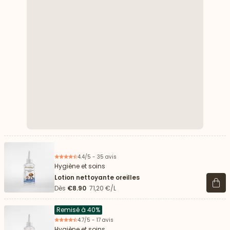
4.4/5 - 35 avis
Hygiène et soins
Lotion nettoyante oreilles
Voir 
Dès
€8.90
71,20 €/L
Remisé à 40%
4.7/5 - 17 avis
Hygiène et soins