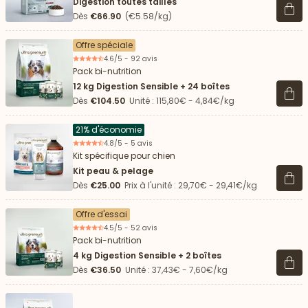
Digestion toutes tailles
Voir 
Dès
€66.90
(€5.58/kg)
Offre spéciale
4.6/5 - 92 avis
Pack bi-nutrition
12 kg Digestion Sensible + 24 boîtes
Voir 
Dès
€104.50
Unité : 115,80€ - 4,84€/kg
21% d'économie
4.8/5 - 5 avis
Kit spécifique pour chien
Kit peau & pelage
Voir 
Dès
€25.00
Prix à l'unité : 29,70€ - 29,41€/kg
Offre d'essai
4.5/5 - 52 avis
Pack bi-nutrition
4 kg Digestion Sensible + 2 boîtes
Voir 
Dès
€36.50
Unité : 37,43€ - 7,60€/kg