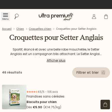
Se connecte
Panier
Menu
Rechercher
Accueil
Accueil
Chien
Croquettes chien
Croquettes pour Setter Anglais
Croquettes pour Setter Anglais
Sportif, élancé et avec une belle robe mouchetée, le Setter
Anglais est un compagnon très attachant. Le Setter Anglais
Découvrez les croquettes Ultra Premium Direct adaptées pour
se dépense généralement sans compter et a donc des
Afficher plus
besoins énergétiques plus élevés que certains chiens de la
votre Setter Anglais.
même taille.
Filtrer et trier
46 résultats
4.5/5 - 105 avis
Friandises sans céréales
Biscuits pour chien
Voir 
Dès
€5.90
(€14.75/kg)