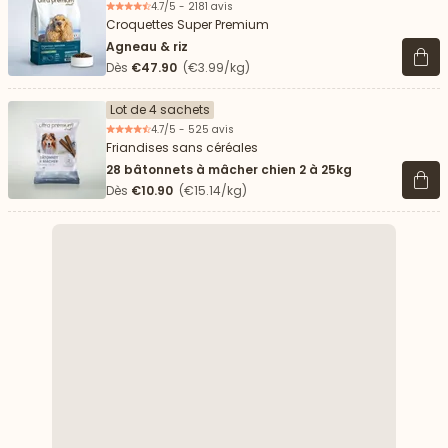
4.7/5 - 2181 avis
Croquettes Super Premium
Agneau & riz
Voir 
Dès
€47.90
(€3.99/kg)
Lot de 4 sachets
4.7/5 - 525 avis
Friandises sans céréales
28 bâtonnets à mâcher chien 2 à 25kg
Voir 
Dès
€10.90
(€15.14/kg)