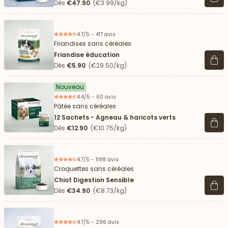
Voir 
Dès
€47.90
(€3.99/kg)
4.7/5 - 417 avis
Friandises sans céréales
Friandise éducation
Voir 
Dès
€5.90
(€29.50/kg)
Nouveau
4.4/5 - 60 avis
Pâtée sans céréales
12 Sachets - Agneau & haricots verts
Voir 
Dès
€12.90
(€10.75/kg)
4.7/5 - 1198 avis
Croquettes sans céréales
Chiot Digestion Sensible
Voir 
Dès
€34.90
(€8.73/kg)
4.7/5 - 296 avis