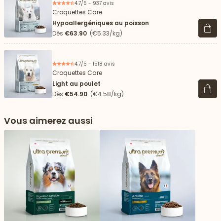
4.7/5 - 937 avis
Croquettes Care
Hypoallergéniques au poisson
Voir 
Dès
€63.90
(€5.33/kg)
4.7/5 - 1518 avis
Croquettes Care
Light au poulet
Voir 
Dès
€54.90
(€4.58/kg)
Vous aimerez aussi