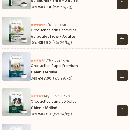
Au saumon frais - Adulte
Voir 
Dès
€67.90
(€5.66/kg)
4.7/5 - 291 avis
Croquettes sans céréales
Au poulet frais - Adulte
Voir 
Dès
€62.90
(€5.24/kg)
4.7/5 - 5294 avis
Croquettes Super Premium
Chien stérilisé
Voir 
Dès
€47.90
(€3.99/kg)
4.8/5 - 2700 avis
Croquettes sans céréales
Chien stérilisé
Voir 
Dès
€62.90
(€5.24/kg)