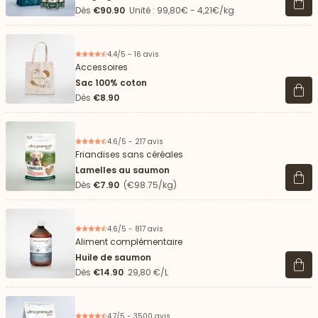
Voir 
Dès
€90.90
Unité : 99,80€ - 4,21€/kg
4.4/5 - 16 avis
Accessoires
Sac 100% coton
Voir 
Dès
€8.90
4.6/5 - 217 avis
Friandises sans céréales
Lamelles au saumon
Voir 
Dès
€7.90
(€98.75/kg)
4.6/5 - 817 avis
Aliment complémentaire
Huile de saumon
Voir 
Dès
€14.90
29,80 €/L
4.7/5 - 3500 avis