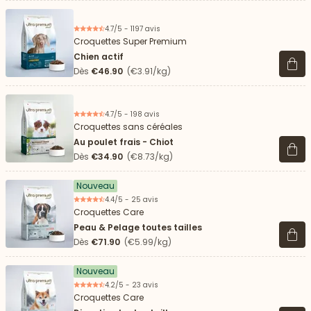
4.7/5 - 1197 avis
Croquettes Super Premium
Chien actif
Voir 
Dès
€46.90
(€3.91/kg)
4.7/5 - 198 avis
Croquettes sans céréales
Au poulet frais - Chiot
Voir 
Dès
€34.90
(€8.73/kg)
Nouveau
4.4/5 - 25 avis
Croquettes Care
Peau & Pelage toutes tailles
Voir 
Dès
€71.90
(€5.99/kg)
Nouveau
4.2/5 - 23 avis
Croquettes Care