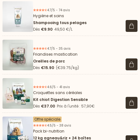
4.7/5 - 74 avis
Hygiène et soins
Shampooing tous pelages
Voir 
Dès
€9.90
49,50 €/L
4.7/5 - 35 avis
Friandises mastication
Oreilles de porc
Voir 
Dès
€15.90
(€39.75/kg)
4.6/5 - 41 avis
Croquettes sans céréales
Kit chiot Digestion Sensible
Voir 
Dès
€37.00
Prix à l'unité : 57,90€
Offre spéciale
4.5/5 - 38 avis
Pack bi-nutrition
12 kg agneau&riz + 24 boîtes