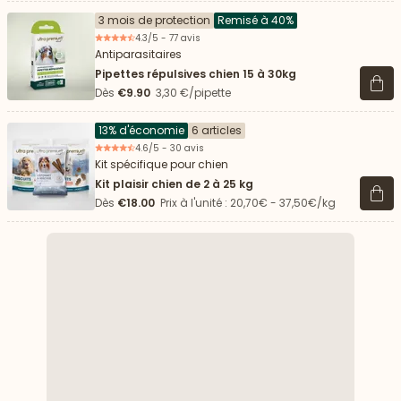
3 mois de protection
Remisé à 40%
4.3/5 - 77 avis
Antiparasitaires
Pipettes répulsives chien 15 à 30kg
Voir 
Dès
€9.90
3,30 €/pipette
13% d'économie
6 articles
4.6/5 - 30 avis
Kit spécifique pour chien
Kit plaisir chien de 2 à 25 kg
Voir 
Dès
€18.00
Prix à l'unité : 20,70€ - 37,50€/kg
 vers le bas