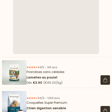
4.4/5 - 140 avis
Friandises sans céréales
Lamelles au poulet
Voir 
Dès
€3.90
(€65.00/kg)
4.6/5 - 1269 avis
Croquettes Super Premium
Chien digestion sensible