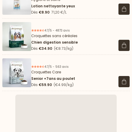
Lotion nettoyante yeux
Voir 
Dès
€8.90
71,20 €/L
4.7/5 - 4873 avis
Croquettes sans céréales
Chien digestion sensible
Voir 
Dès
€34.90
(€8.73/kg)
4.7/5 - 563 avis
Croquettes Care
Senior +7ans au poulet
Voir 
Dès
€59.90
(€4.99/kg)