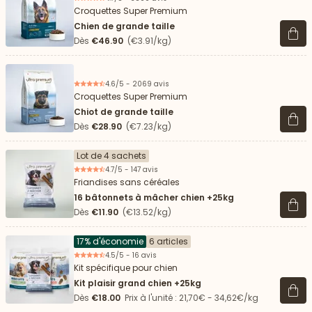
Croquettes Super Premium
Chien de grande taille
Voir 
Dès
€46.90
(€3.91/kg)
4.6/5 - 2069 avis
Croquettes Super Premium
Chiot de grande taille
Voir 
Dès
€28.90
(€7.23/kg)
Lot de 4 sachets
4.7/5 - 147 avis
Friandises sans céréales
16 bâtonnets à mâcher chien +25kg
Voir 
Dès
€11.90
(€13.52/kg)
17% d'économie
6 articles
4.5/5 - 16 avis
Kit spécifique pour chien
Kit plaisir grand chien +25kg
Voir 
Dès
€18.00
Prix à l'unité : 21,70€ - 34,62€/kg