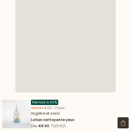
Remisé à 40%
4.7/5 - 17 avis
Hygiène et soins
Lotion nettoyante yeux
Voir 
Dès
€8.90
71,20 €/L