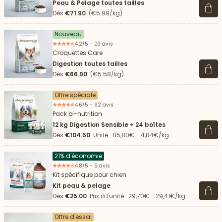
Peau & Pelage toutes tailles
Voir 
Dès
€71.90
(€5.99/kg)
Nouveau
4.2/5 - 23 avis
Croquettes Care
Digestion toutes tailles
Voir 
Dès
€66.90
(€5.58/kg)
Offre spéciale
4.6/5 - 92 avis
Pack bi-nutrition
12 kg Digestion Sensible + 24 boîtes
Voir 
Dès
€104.50
Unité : 115,80€ - 4,84€/kg
21% d'économie
4.8/5 - 5 avis
Kit spécifique pour chien
Kit peau & pelage
Voir 
Dès
€25.00
Prix à l'unité : 29,70€ - 29,41€/kg
Offre d'essai