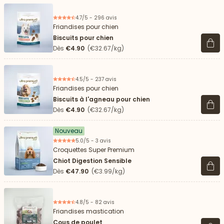
4.7/5 - 296 avis
Friandises pour chien
Biscuits pour chien
Voir 
Dès
€4.90
(€32.67/kg)
4.5/5 - 237 avis
Friandises pour chien
Biscuits à l'agneau pour chien
Voir 
Dès
€4.90
(€32.67/kg)
Nouveau
5.0/5 - 3 avis
Croquettes Super Premium
Chiot Digestion Sensible
Voir 
Dès
€47.90
(€3.99/kg)
4.8/5 - 82 avis
Friandises mastication
Cous de poulet