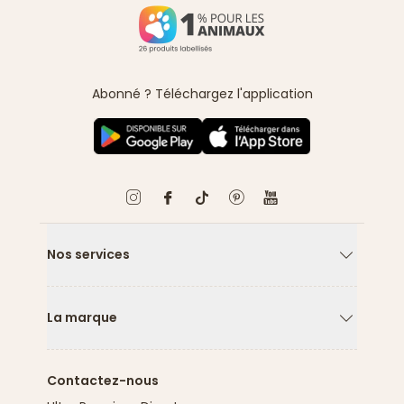
Abonné ? Téléchargez l'application
Nos services
Flèche ver
La marque
Flèche ver
Contactez-nous