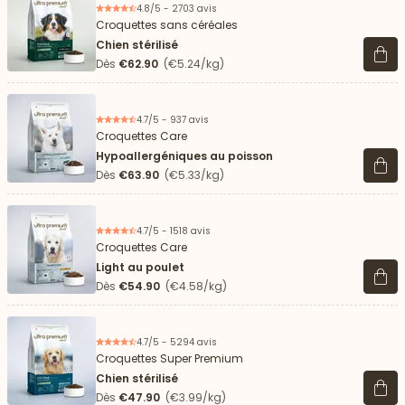
4.8/5 - 2703 avis
Croquettes sans céréales
Chien stérilisé
Voir 
Dès
€62.90
(€5.24/kg)
4.7/5 - 937 avis
Croquettes Care
Hypoallergéniques au poisson
Voir 
Dès
€63.90
(€5.33/kg)
4.7/5 - 1518 avis
Croquettes Care
Light au poulet
Voir 
Dès
€54.90
(€4.58/kg)
4.7/5 - 5294 avis
Croquettes Super Premium
Chien stérilisé
Voir 
Dès
€47.90
(€3.99/kg)