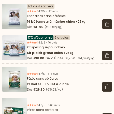
Lot de 4 sachets
4.7/5 - 147 avis
Friandises sans céréales
16 bâtonnets à mâcher chien +25kg
Voir 
Dès
€11.90
(€13.52/kg)
17% d'économie
6 articles
4.5/5 - 16 avis
Kit spécifique pour chien
Kit plaisir grand chien +25kg
Voir 
Dès
€18.00
Prix à l'unité : 21,70€ - 34,62€/kg
4.7/5 - 818 avis
Pâtée sans céréales
12 Boîtes - Poulet & dinde
Voir 
Dès
€29.90
(€6.23/kg)
4.6/5 - 563 avis
Pâtée sans céréales