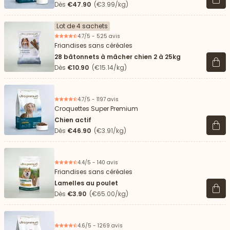
Voir 
Dès
€47.90
(€3.99/kg)
Lot de 4 sachets
4.7/5 - 525 avis
Friandises sans céréales
28 bâtonnets à mâcher chien 2 à 25kg
Voir 
Dès
€10.90
(€15.14/kg)
4.7/5 - 1197 avis
Croquettes Super Premium
Chien actif
Voir 
Dès
€46.90
(€3.91/kg)
4.4/5 - 140 avis
Friandises sans céréales
Lamelles au poulet
Voir 
Dès
€3.90
(€65.00/kg)
4.6/5 - 1269 avis