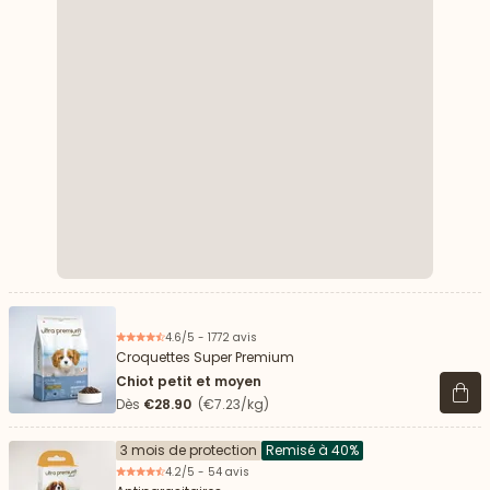
4.6/5 - 1772 avis
Croquettes Super Premium
Chiot petit et moyen
Voir 
Dès
€28.90
(€7.23/kg)
3 mois de protection
Remisé à 40%
4.2/5 - 54 avis