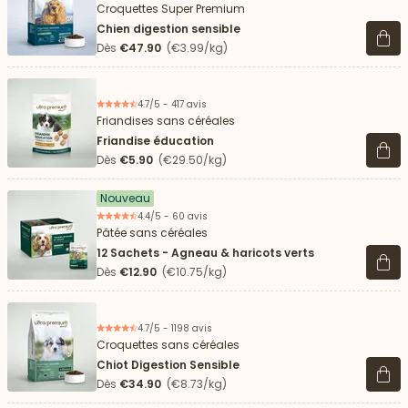
Croquettes Super Premium
Chien digestion sensible
Voir 
Dès
€47.90
(€3.99/kg)
4.7/5 - 417 avis
Friandises sans céréales
Friandise éducation
Voir 
Dès
€5.90
(€29.50/kg)
Nouveau
4.4/5 - 60 avis
Pâtée sans céréales
12 Sachets - Agneau & haricots verts
Voir 
Dès
€12.90
(€10.75/kg)
4.7/5 - 1198 avis
Croquettes sans céréales
Chiot Digestion Sensible
Voir 
Dès
€34.90
(€8.73/kg)