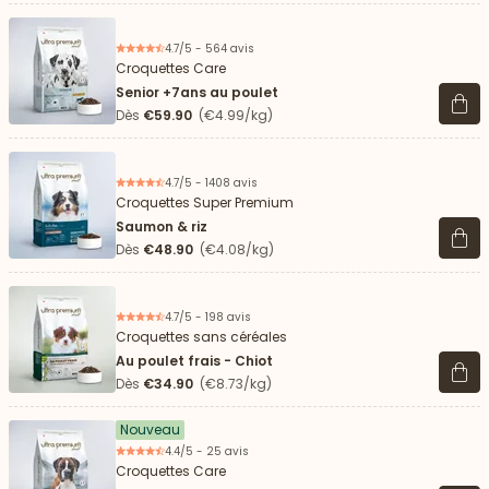
4.7/5 - 564 avis
Croquettes Care
Senior +7ans au poulet
Voir 
Dès
€59.90
(€4.99/kg)
4.7/5 - 1408 avis
Croquettes Super Premium
Saumon & riz
Voir 
Dès
€48.90
(€4.08/kg)
4.7/5 - 198 avis
Croquettes sans céréales
Au poulet frais - Chiot
Voir 
Dès
€34.90
(€8.73/kg)
Nouveau
4.4/5 - 25 avis
Croquettes Care