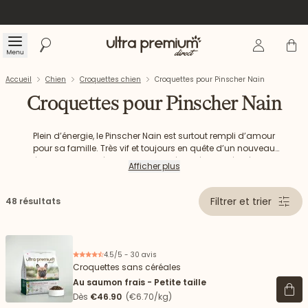
Se connecte
Panier
Menu
Rechercher
Accueil
Accueil
Chien
Croquettes chien
Croquettes pour Pinscher Nain
Croquettes pour Pinscher Nain
Plein d’énergie, le Pinscher Nain est surtout rempli d’amour
pour sa famille. Très vif et toujours en quête d’un nouveau
Découvrez notre sélection de croquettes Ultra Premium Direct
jeu, le Pinscher Nain a des besoins énergétiques élevés. Il est
Afficher plus
important de prendre cette donnée en compte dans le choix
pour votre Pinscher Nain.
de vos croquettes Pinscher Nain.
Filtrer et trier
48 résultats
4.5/5 - 30 avis
Croquettes sans céréales
Au saumon frais - Petite taille
Voir 
Dès
€46.90
(€6.70/kg)