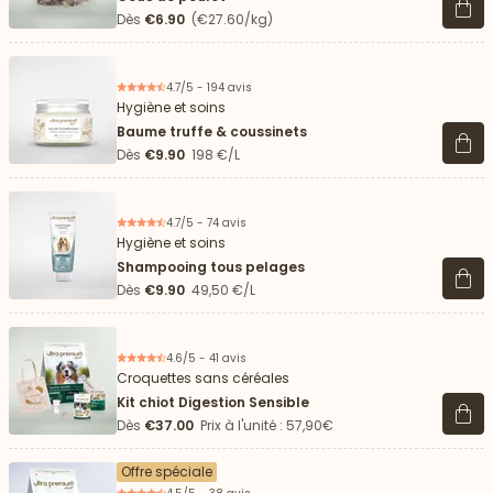
Voir 
Dès
€6.90
(€27.60/kg)
4.7/5 - 194 avis
Hygiène et soins
Baume truffe & coussinets
Voir 
Dès
€9.90
198 €/L
4.7/5 - 74 avis
Hygiène et soins
Shampooing tous pelages
Voir 
Dès
€9.90
49,50 €/L
4.6/5 - 41 avis
Croquettes sans céréales
Kit chiot Digestion Sensible
Voir 
Dès
€37.00
Prix à l'unité : 57,90€
Offre spéciale