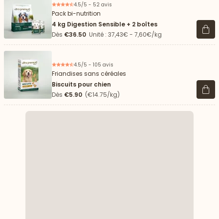
4.5/5 - 52 avis
Pack bi-nutrition
4 kg Digestion Sensible + 2 boîtes
Voir 
Dès
€36.50
Unité : 37,43€ - 7,60€/kg
4.5/5 - 105 avis
Friandises sans céréales
Biscuits pour chien
Voir 
Dès
€5.90
(€14.75/kg)