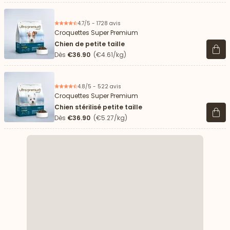
4.7/5 - 1728 avis
Croquettes Super Premium
Chien de petite taille
Voir 
Dès
€36.90
(€4.61/kg)
4.8/5 - 522 avis
Croquettes Super Premium
Chien stérilisé petite taille
Voir 
Dès
€36.90
(€5.27/kg)
 vers le bas