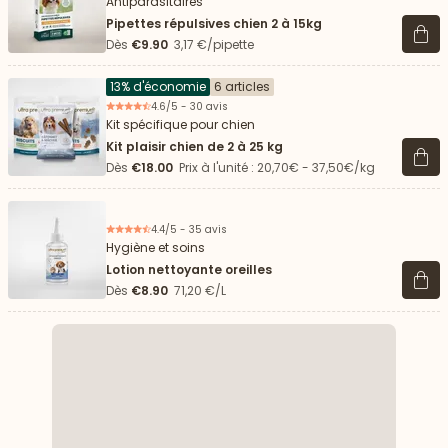
Antiparasitaires
Pipettes répulsives chien 2 à 15kg
Voir 
Dès
€9.90
3,17 €/pipette
13% d'économie
6 articles
4.6/5 - 30 avis
Kit spécifique pour chien
Kit plaisir chien de 2 à 25 kg
Voir 
Dès
€18.00
Prix à l'unité : 20,70€ - 37,50€/kg
4.4/5 - 35 avis
Hygiène et soins
Lotion nettoyante oreilles
Voir 
Dès
€8.90
71,20 €/L