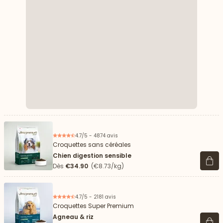
4.7/5 - 4874 avis
Croquettes sans céréales
Chien digestion sensible
Voir 
Dès
€34.90
(€8.73/kg)
4.7/5 - 2181 avis
Croquettes Super Premium
Agneau & riz