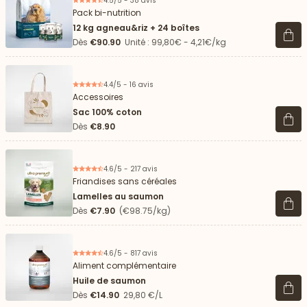
4.5/5 - 38 avis
Pack bi-nutrition
12 kg agneau&riz + 24 boîtes
Voir 
Dès
€90.90
Unité : 99,80€ - 4,21€/kg
4.4/5 - 16 avis
Accessoires
Sac 100% coton
Voir 
Dès
€8.90
4.6/5 - 217 avis
Friandises sans céréales
Lamelles au saumon
Voir 
Dès
€7.90
(€98.75/kg)
4.6/5 - 817 avis
Aliment complémentaire
Huile de saumon
Voir 
Dès
€14.90
29,80 €/L