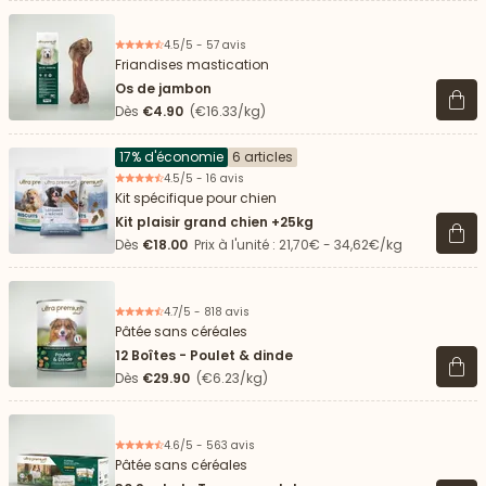
4.5/5 - 57 avis
Friandises mastication
Os de jambon
Voir 
Dès
€4.90
(€16.33/kg)
17% d'économie
6 articles
4.5/5 - 16 avis
Kit spécifique pour chien
Kit plaisir grand chien +25kg
Voir 
Dès
€18.00
Prix à l'unité : 21,70€ - 34,62€/kg
4.7/5 - 818 avis
Pâtée sans céréales
12 Boîtes - Poulet & dinde
Voir 
Dès
€29.90
(€6.23/kg)
4.6/5 - 563 avis
Pâtée sans céréales