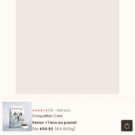
4.7/5 - 563 avis
Croquettes Care
Senior +7ans au poulet
Voir 
Dès
€59.90
(€4.99/kg)