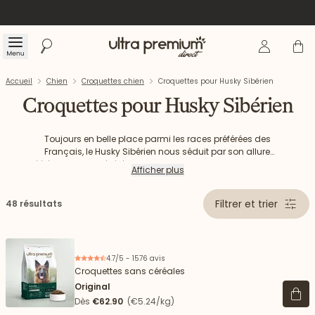
Se connecte
Panier
Menu
Rechercher
Accueil
Accueil
Chien
Croquettes chien
Croquettes pour Husky Sibérien
Croquettes pour Husky Sibérien
Toujours en belle place parmi les races préférées des
Français, le Husky Sibérien nous séduit par son allure
Découvrez notre sélection de croquettes Ultra Premium Direct
élégante. Considéré comme un petit mangeur, le Husky
Afficher plus
Sibérien puise pourtant son énergie dans son alimentation.
pour votre Husky de Sibérie.
Cette spécificité est à prendre en compte dans votre choix de
croquettes Husky Sibérien.
Filtrer et trier
48 résultats
4.7/5 - 1576 avis
Croquettes sans céréales
Original
Voir 
Dès
€62.90
(€5.24/kg)