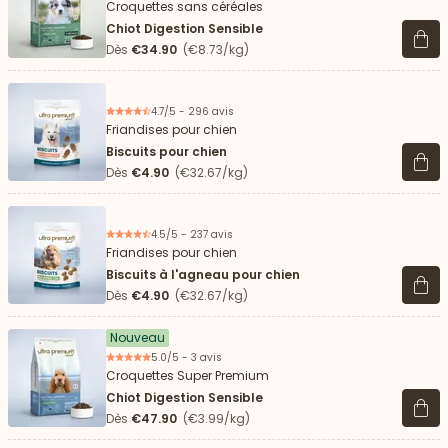
Croquettes sans céréales
Chiot Digestion Sensible
Voir 
Dès
€34.90
(€8.73/kg)
4.7/5 - 296 avis
Friandises pour chien
Biscuits pour chien
Voir 
Dès
€4.90
(€32.67/kg)
4.5/5 - 237 avis
Friandises pour chien
Biscuits à l'agneau pour chien
Voir 
Dès
€4.90
(€32.67/kg)
Nouveau
5.0/5 - 3 avis
Croquettes Super Premium
Chiot Digestion Sensible
Voir 
Dès
€47.90
(€3.99/kg)