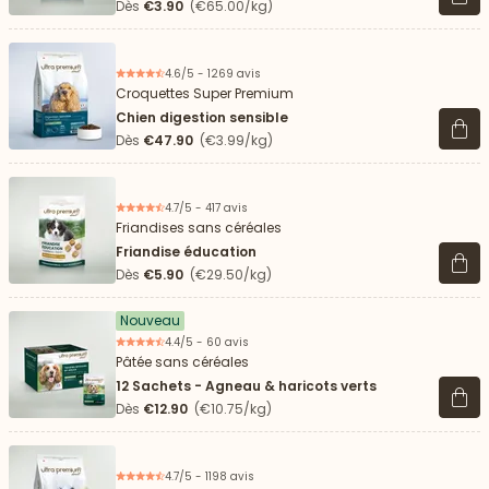
Voir 
Dès
€3.90
(€65.00/kg)
4.6/5 - 1269 avis
Croquettes Super Premium
Chien digestion sensible
Voir 
Dès
€47.90
(€3.99/kg)
4.7/5 - 417 avis
Friandises sans céréales
Friandise éducation
Voir 
Dès
€5.90
(€29.50/kg)
Nouveau
4.4/5 - 60 avis
Pâtée sans céréales
12 Sachets - Agneau & haricots verts
Voir 
Dès
€12.90
(€10.75/kg)
4.7/5 - 1198 avis