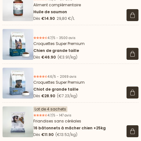
Aliment complémentaire
Huile de saumon
Voir 
Dès
€14.90
29,80 €/L
4.7/5 - 3500 avis
Croquettes Super Premium
Chien de grande taille
Voir 
Dès
€46.90
(€3.91/kg)
4.6/5 - 2069 avis
Croquettes Super Premium
Chiot de grande taille
Voir 
Dès
€28.90
(€7.23/kg)
Lot de 4 sachets
4.7/5 - 147 avis
Friandises sans céréales
16 bâtonnets à mâcher chien +25kg
Voir 
Dès
€11.90
(€13.52/kg)