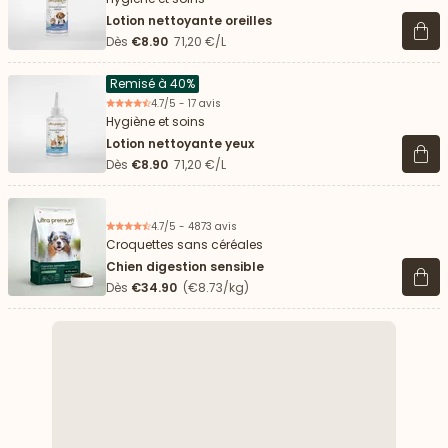
Lotion nettoyante oreilles
Voir 
Dès
€8.90
71,20 €/L
Remisé à 40%
4.7/5 - 17 avis
Hygiène et soins
Lotion nettoyante yeux
Voir 
Dès
€8.90
71,20 €/L
4.7/5 - 4873 avis
Croquettes sans céréales
Chien digestion sensible
Voir 
Dès
€34.90
(€8.73/kg)