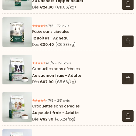
30 Sachets Topper poulet
Voir 
Dès
€24.90
(€11.86/kg)
4.7/5 - 721 avis
Pâtée sans céréales
12 Boîtes - Agneau
Voir 
Dès
€30.40
(€6.33/kg)
4.8/5 - 278 avis
Croquettes sans céréales
Au saumon frais - Adulte
Voir 
Dès
€67.90
(€5.66/kg)
4.7/5 - 291 avis
Croquettes sans céréales
Au poulet frais - Adulte
Voir 
Dès
€62.90
(€5.24/kg)