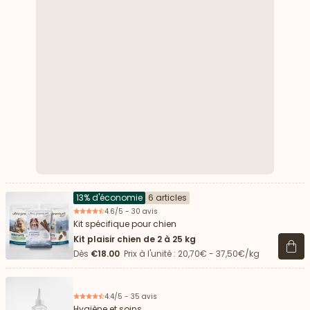
13% d'économie
6 articles
4.6/5 - 30 avis
Kit spécifique pour chien
Kit plaisir chien de 2 à 25 kg
Voir 
Dès
€18.00
Prix à l'unité : 20,70€ - 37,50€/kg
4.4/5 - 35 avis
Hygiène et soins