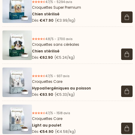
4.7/5 - 5294 avis
Croquettes Super Premium
Chien stérilisé
Voir 
Dès
€47.90
(€3.99/kg)
4.8/5 - 2700 avis
Croquettes sans céréales
Chien stérilisé
Voir 
Dès
€62.90
(€5.24/kg)
4.7/5 - 937 avis
Croquettes Care
Hypoallergéniques au poisson
Voir 
Dès
€63.90
(€5.33/kg)
4.7/5 - 1518 avis
Croquettes Care
Light au poulet
Voir 
Dès
€54.90
(€4.58/kg)