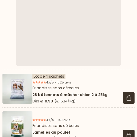
Lot de 4 sachets
4.7/5 - 525 avis
Friandises sans céréales
28 bâtonnets à mâcher chien 2 à 25kg
Voir 
Dès
€10.90
(€15.14/kg)
4.4/5 - 140 avis
Friandises sans céréales
Lamelles au poulet