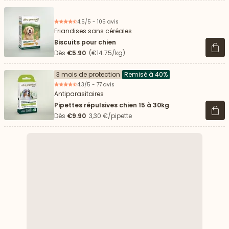
4.5/5 - 105 avis
Friandises sans céréales
Biscuits pour chien
Voir 
Dès
€5.90
(€14.75/kg)
3 mois de protection
Remisé à 40%
4.3/5 - 77 avis
Antiparasitaires
Pipettes répulsives chien 15 à 30kg
Voir 
Dès
€9.90
3,30 €/pipette
 vers le bas