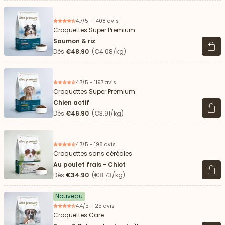
4.7/5 - 1408 avis
Croquettes Super Premium
Saumon & riz
Voir 
Dès
€48.90
(€4.08/kg)
4.7/5 - 1197 avis
Croquettes Super Premium
Chien actif
Voir 
Dès
€46.90
(€3.91/kg)
4.7/5 - 198 avis
Croquettes sans céréales
Au poulet frais - Chiot
Voir 
Dès
€34.90
(€8.73/kg)
Nouveau
4.4/5 - 25 avis
Croquettes Care