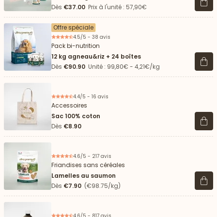
Voir 
Dès
€37.00
Prix à l'unité : 57,90€
Offre spéciale
4.5/5 - 38 avis
Pack bi-nutrition
12 kg agneau&riz + 24 boîtes
Voir 
Dès
€90.90
Unité : 99,80€ - 4,21€/kg
4.4/5 - 16 avis
Accessoires
Sac 100% coton
Voir 
Dès
€8.90
4.6/5 - 217 avis
Friandises sans céréales
Lamelles au saumon
Voir 
Dès
€7.90
(€98.75/kg)
4.6/5 - 817 avis