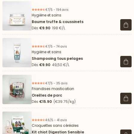
4.7/5 - 194 avis
Hygiène et soins
Baume truffe & coussinets
Voir 
Dès
€9.90
198 €/L
4.7/5 - 74 avis
Hygiène et soins
Shampooing tous pelages
Voir 
Dès
€9.90
49,50 €/L
4.7/5 - 35 avis
Friandises mastication
Oreilles de porc
Voir 
Dès
€15.90
(€39.75/kg)
4.6/5 - 41 avis
Croquettes sans céréales
Kit chiot Digestion Sensible