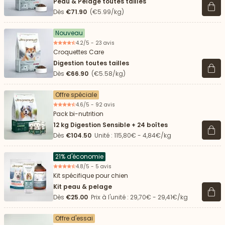
Peau & Pelage toutes tailles
Voir 
Dès
€71.90
(€5.99/kg)
Nouveau
4.2/5 - 23 avis
Croquettes Care
Digestion toutes tailles
Voir 
Dès
€66.90
(€5.58/kg)
Offre spéciale
4.6/5 - 92 avis
Pack bi-nutrition
12 kg Digestion Sensible + 24 boîtes
Voir 
Dès
€104.50
Unité : 115,80€ - 4,84€/kg
21% d'économie
4.8/5 - 5 avis
Kit spécifique pour chien
Kit peau & pelage
Voir 
Dès
€25.00
Prix à l'unité : 29,70€ - 29,41€/kg
Offre d'essai