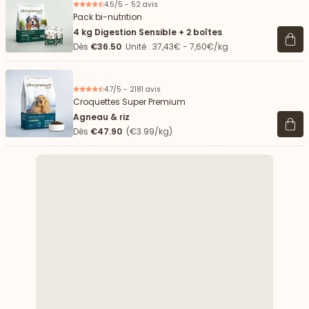
4.5/5 - 52 avis
Pack bi-nutrition
4 kg Digestion Sensible + 2 boîtes
Voir 
Dès
€36.50
Unité : 37,43€ - 7,60€/kg
4.7/5 - 2181 avis
Croquettes Super Premium
Agneau & riz
Voir 
Dès
€47.90
(€3.99/kg)