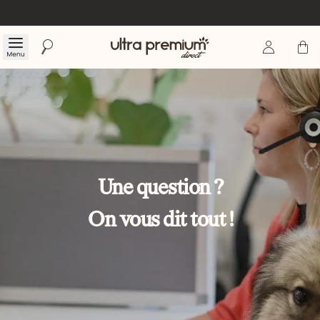
Se connecte
Panier
Menu
Rechercher
Accueil
Une question ?
On vous dit tout !