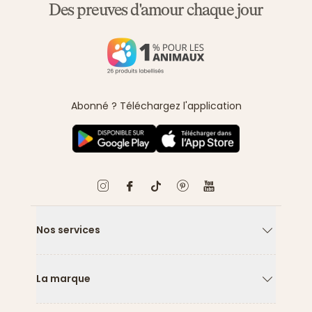
Des preuves d'amour chaque jour
Abonné ? Téléchargez l'application
Nos services
Flèche ver
La marque
Flèche ver